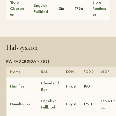
Sto e
Sto e
Engelskt
Oberon
Sto
1796
Ranthos
Fullblod
xx
xx
Halvsyskon
PÅ FADERSIDAN (83)
NAMN
RAS
KÖN
FÖDD
MOR
Cleveland
Highflyer
Hingst
1801
Bay
Engelskt
Sto e Ec
Hamilton xx
Hingst
1793
Fullblod
xx