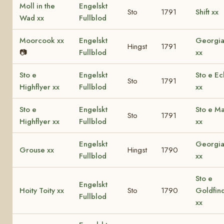
Moll in the
Engelskt
Sto
1791
Shift xx
Wad xx
Fullblod
Moorcook xx
Engelskt
Georgi
Hingst
1791
📷
Fullblod
xx
Sto e
Engelskt
Sto e Ec
Sto
1791
Highflyer xx
Fullblod
xx
Sto e
Engelskt
Sto e M
Sto
1791
Highflyer xx
Fullblod
xx
Engelskt
Georgi
Grouse xx
Hingst
1790
Fullblod
xx
Sto e
Engelskt
Hoity Toity xx
Sto
1790
Goldfin
Fullblod
xx