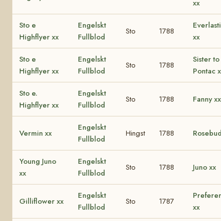
xx
Sto e
Engelskt
Everlast
Sto
1788
Highflyer xx
Fullblod
xx
Sto e
Engelskt
Sister to
Sto
1788
Highflyer xx
Fullblod
Pontac x
Sto e.
Engelskt
Sto
1788
Fanny xx
Highflyer xx
Fullblod
Engelskt
Vermin xx
Hingst
1788
Rosebud
Fullblod
Young Juno
Engelskt
Sto
1788
Juno xx
xx
Fullblod
Engelskt
Prefere
Gilliflower xx
Sto
1787
Fullblod
xx