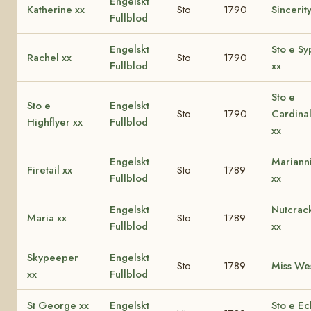
Engelskt
Katherine xx
Sto
1790
Sincerity
Fullblod
Engelskt
Sto e S
Rachel xx
Sto
1790
Fullblod
xx
Sto e
Sto e
Engelskt
Sto
1790
Cardinal
Highflyer xx
Fullblod
xx
Engelskt
Mariann
Firetail xx
Sto
1789
Fullblod
xx
Engelskt
Nutcrac
Maria xx
Sto
1789
Fullblod
xx
Skypeeper
Engelskt
Sto
1789
Miss Wes
xx
Fullblod
St George xx
Engelskt
Sto e Ec