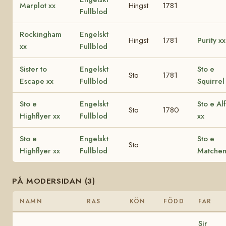
Marplot xx
Hingst
1781
Fullblod
Rockingham
Engelskt
Hingst
1781
Purity xx
xx
Fullblod
Sister to
Engelskt
Sto e
Sto
1781
Escape xx
Fullblod
Squirrel
Sto e
Engelskt
Sto e Al
Sto
1780
Highflyer xx
Fullblod
xx
Sto e
Engelskt
Sto e
Sto
Highflyer xx
Fullblod
Matchem
PÅ MODERSIDAN (3)
NAMN
RAS
KÖN
FÖDD
FAR
Sir