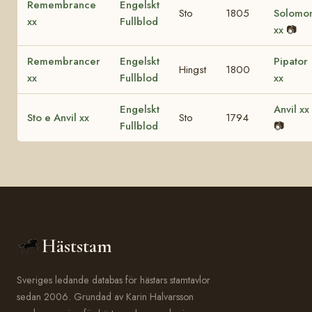
Remembrance
Engelskt
Sto
1805
Solomo
xx
Fullblod
xx
📷
Remembrancer
Engelskt
Pipator
Hingst
1800
xx
Fullblod
xx
Engelskt
Anvil xx
Sto e Anvil xx
Sto
1794
Fullblod
📷
Häststam
Sveriges ledande databas för hästars stamtavlor
sedan 2006. Grundad av Karin Halvarsson