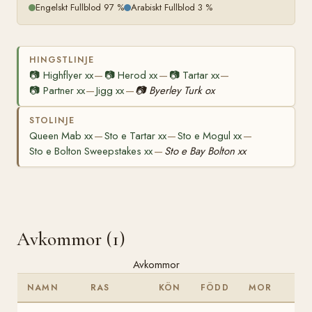
Engelskt Fullblod 97 %
Arabiskt Fullblod 3 %
HINGSTLINJE
📷
Highflyer xx
📷
Herod xx
📷
Tartar xx
—
—
—
📷
Partner xx
Jigg xx
📷
Byerley Turk ox
—
—
STOLINJE
Queen Mab xx
Sto e Tartar xx
Sto e Mogul xx
—
—
—
Sto e Bolton Sweepstakes xx
Sto e Bay Bolton xx
—
Avkommor (1)
Avkommor
NAMN
RAS
KÖN
FÖDD
MOR