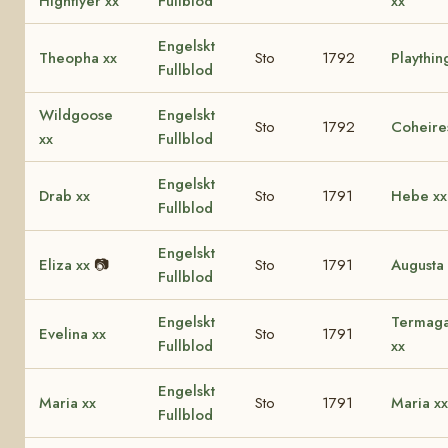
Highflyer xx
Fullblod
xx
Engelskt
Theopha xx
Sto
1792
Playthin
Fullblod
Wildgoose
Engelskt
Sto
1792
Coheire
xx
Fullblod
Engelskt
Drab xx
Sto
1791
Hebe xx
Fullblod
Engelskt
Eliza xx
📷
Sto
1791
Augusta 
Fullblod
Engelskt
Termaga
Evelina xx
Sto
1791
Fullblod
xx
Engelskt
Maria xx
Sto
1791
Maria xx
Fullblod