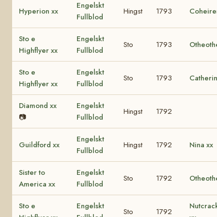
Engelskt
Hyperion xx
Hingst
1793
Coheire
Fullblod
Sto e
Engelskt
Sto
1793
Otheoth
Highflyer xx
Fullblod
Sto e
Engelskt
Sto
1793
Catherin
Highflyer xx
Fullblod
Diamond xx
Engelskt
Hingst
1792
📷
Fullblod
Engelskt
Guildford xx
Hingst
1792
Nina xx
Fullblod
Sister to
Engelskt
Sto
1792
Otheoth
America xx
Fullblod
Sto e
Engelskt
Nutcrac
Sto
1792