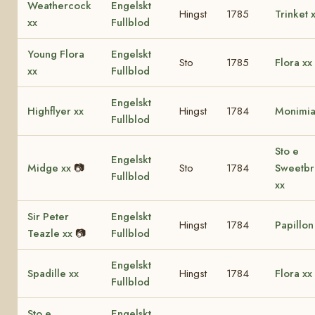
Weathercock
Engelskt
Hingst
1785
Trinket 
xx
Fullblod
Young Flora
Engelskt
Sto
1785
Flora xx
xx
Fullblod
Engelskt
Highflyer xx
Hingst
1784
Monimia
Fullblod
Sto e
Engelskt
Midge xx
📷
Sto
1784
Sweetbr
Fullblod
xx
Sir Peter
Engelskt
Hingst
1784
Papillon
Teazle xx
📷
Fullblod
Engelskt
Spadille xx
Hingst
1784
Flora xx
Fullblod
Sto e
Engelskt