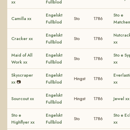
xx
Fullblod
Engelskt
Sto e
Camilla xx
Sto
1786
Fullblod
Matchem
Engelskt
Nutcrac
Cracker xx
Sto
1786
Fullblod
xx
Maid of All
Engelskt
Sto e S
Sto
1786
Work xx
Fullblod
xx
Skyscraper
Engelskt
Everlast
Hingst
1786
xx
📷
Fullblod
xx
Engelskt
Sourcout xx
Hingst
1786
Jewel xx
Fullblod
Sto e
Engelskt
Sto e Ec
Sto
1786
Highflyer xx
Fullblod
xx