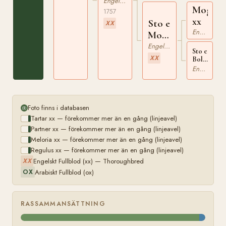
xx
Engelskt Fullblod
Mogul
1757
xx
Sto e
XX
Engelskt Fullblod
Mogul
xx
Engelskt Fullblod
Sto e
XX
Bolton
Sweepstak
Engelskt Fullblod
xx
Foto finns i databasen
Tartar xx — förekommer mer än en gång (linjeavel)
Partner xx — förekommer mer än en gång (linjeavel)
Meloria xx — förekommer mer än en gång (linjeavel)
Regulus xx — förekommer mer än en gång (linjeavel)
Engelskt Fullblod (xx) — Thoroughbred
XX
Arabiskt Fullblod (ox)
OX
RASSAMMANSÄTTNING