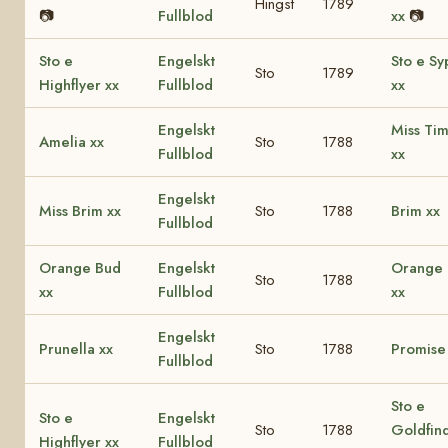
Hingst
1789
📷
Fullblod
xx
📷
Sto e
Engelskt
Sto e S
Sto
1789
Highflyer xx
Fullblod
xx
Engelskt
Miss Ti
Amelia xx
Sto
1788
Fullblod
xx
Engelskt
Miss Brim xx
Sto
1788
Brim xx
Fullblod
Orange Bud
Engelskt
Orange 
Sto
1788
xx
Fullblod
xx
Engelskt
Prunella xx
Sto
1788
Promise
Fullblod
Sto e
Sto e
Engelskt
Sto
1788
Goldfin
Highflyer xx
Fullblod