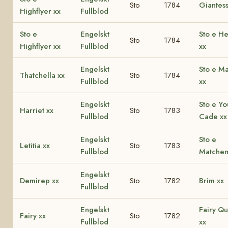
Sto
1784
Giantess
Highflyer xx
Fullblod
Sto e
Engelskt
Sto e H
Sto
1784
Highflyer xx
Fullblod
xx
Engelskt
Sto e M
Thatchella xx
Sto
1784
Fullblod
xx
Engelskt
Sto e Y
Harriet xx
Sto
1783
Fullblod
Cade xx
Engelskt
Sto e
Letitia xx
Sto
1783
Fullblod
Matchem
Engelskt
Demirep xx
Sto
1782
Brim xx
Fullblod
Engelskt
Fairy Q
Fairy xx
Sto
1782
Fullblod
xx