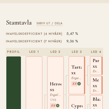
Stamtavla
SKRIV UT / DELA
5,47 %
INAVELSKOEFFICIENT (4 NIVÅER)
9,36 %
INAVELSKOEFFICIENT (7 NIVÅER)
PROFIL
LED 1
LED 2
LED 3
LED 4
Partner
xx
Tartar
Engelskt Fullblod
xx
Engelskt Fullblod
Meloria
Herod
XX
xx
xx
Engelskt Fullblod
Engelskt Fullblod
Blaze
1758
xx
Cypron
XX