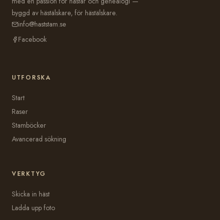
med en passion för hästar och genealogi —
byggd av hästälskare, för hästälskare.
info@haststam.se
Facebook
UTFORSKA
Start
Raser
Stamböcker
Avancerad sökning
VERKTYG
Skicka in häst
Ladda upp foto