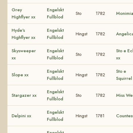
Grey
Engelskt
Sto
1782
Monimia
Highflyer xx
Fullblod
Hyde's
Engelskt
Hingst
1782
Angelica
Highflyer xx
Fullblod
Skysweeper
Engelskt
Sto e Ec
Sto
1782
xx
Fullblod
xx
Engelskt
Sto e
Slope xx
Hingst
1782
Fullblod
Squirrel
Engelskt
Stargazer xx
Sto
1782
Miss Wes
Fullblod
Engelskt
Delpini xx
Hingst
1781
Countes
Fullblod
Engelskt