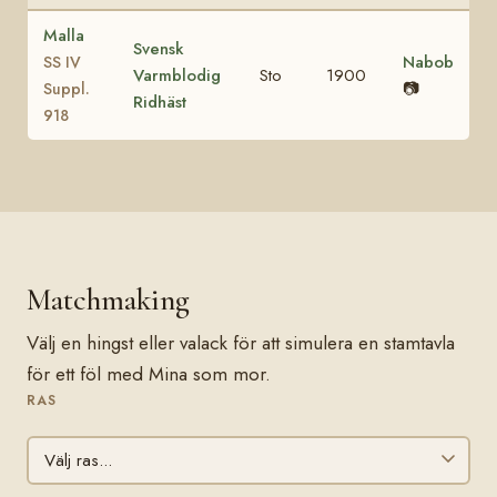
Malla
Svensk
Nabob
SS IV
Varmblodig
Sto
1900
📷
Suppl.
Ridhäst
918
Matchmaking
Välj en hingst eller valack för att simulera en stamtavla
för ett föl med Mina som mor.
RAS