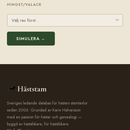
HINGST/VALACK
SIMULERA →
Häststam
Sveriges ledande databas för hästars stamtavlor
sedan 2006. Grundad av Karin Halvarsson
med en passion för hästar och genealogi —
byggd av hästälskare, för hästälskare.