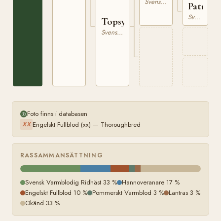
Svensk Varmblodig Ridhäst
Patrone
Svensk Varmblodig Ridhäst
Topsy
Svensk Varmblodig Ridhäst
Foto finns i databasen
Engelskt Fullblod (xx) — Thoroughbred
XX
RASSAMMANSÄTTNING
Svensk Varmblodig Ridhäst 33 %
Hannoveranare 17 %
Engelskt Fullblod 10 %
Pommerskt Varmblod 3 %
Lantras 3 %
Okänd 33 %