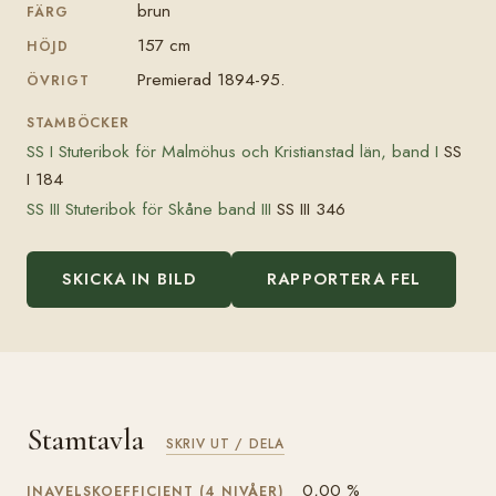
brun
FÄRG
157 cm
HÖJD
Premierad 1894-95.
ÖVRIGT
STAMBÖCKER
SS I Stuteribok för Malmöhus och Kristianstad län, band I
SS
I 184
SS III Stuteribok för Skåne band III
SS III 346
SKICKA IN BILD
RAPPORTERA FEL
Stamtavla
SKRIV UT / DELA
0,00 %
INAVELSKOEFFICIENT (4 NIVÅER)