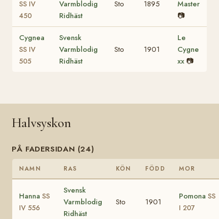
Varmblodig
Sto
1895
Master
SS IV
Ridhäst
📷
450
Cygnea
Svensk
Le
Varmblodig
Sto
1901
Cygne
SS IV
Ridhäst
xx
📷
505
Halvsyskon
PÅ FADERSIDAN (24)
NAMN
RAS
KÖN
FÖDD
MOR
Svensk
Hanna
Pomona
SS
SS
Varmblodig
Sto
1901
IV 556
I 207
Ridhäst