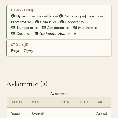
HINGSTLINJE
📷
Hyperion
Flies
Flick
📷
Zernebog
Jupiter xx
—
—
—
—
—
Protector xx
📷
Comus xx
📷
Sorcerer xx
—
—
—
📷
Trumpator xx
📷
Conductor xx
📷
Matchem xx
—
—
—
📷
Cade xx
📷
Godolphin Arabian ox
—
STOLINJE
Freja
Topsy
—
Avkommor (2)
Avkommor
NAMN
RAS
KÖN
FÖDD
FAR
Dame
Svensk
Grand