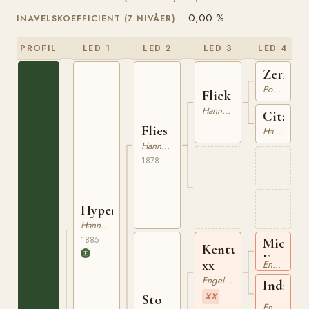
0,00 %
INAVELSKOEFFICIENT (7 NIVÅER)
PROFIL
LED 1
LED 2
LED 3
LED 4
Zerneb
Pommerskt Varmblod
Flick
Hannoveranare
Cita
Flies
Hannoveranare
Hannoveranare
1878
Hyperion
Hannoveranare
1885
Mickey
Kentucky
Free
xx
Engelskt Fullblod
xx
Engelskt Fullblod
Indiana
XX
Sto
xx
Engelskt Fullblod