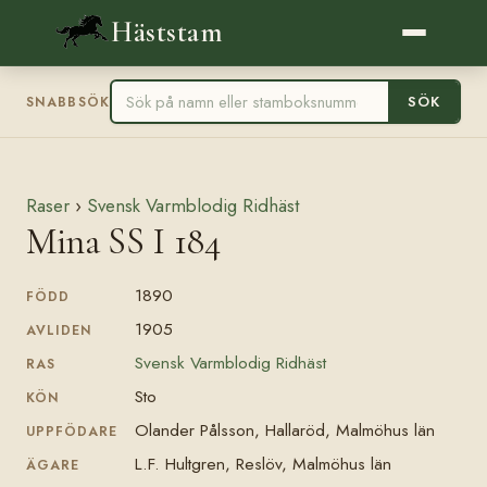
Häststam
SÖK
SNABBSÖK
Raser
›
Svensk Varmblodig Ridhäst
Mina SS I 184
1890
FÖDD
1905
AVLIDEN
Svensk Varmblodig Ridhäst
RAS
Sto
KÖN
Olander Pålsson, Hallaröd, Malmöhus län
UPPFÖDARE
L.F. Hultgren, Reslöv, Malmöhus län
ÄGARE