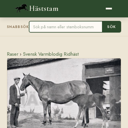
Häststam
SÖK
SNABBSÖK
Raser
›
Svensk Varmblodig Ridhäst