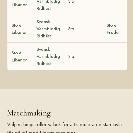
Varmblodig
Sto
Libanon
Ridhäst
Svensk
Sto e.
Sto e.
Varmblodig
Sto
Libanon
Frode
Ridhäst
Svensk
Sto e.
Varmblodig
Sto
Libanon
Ridhäst
Matchmaking
Välj en hingst eller valack för att simulera en stamtavla
för ett föl med Liberia som mor.