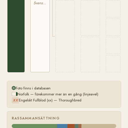
Svensk Varmblodig Ridhäst
Robert
Foto finns i databasen
Norfolk — förekommer mer än en gång (linjeavel)
Engelskt Fullblod (xx) — Thoroughbred
XX
RASSAMMANSÄTTNING