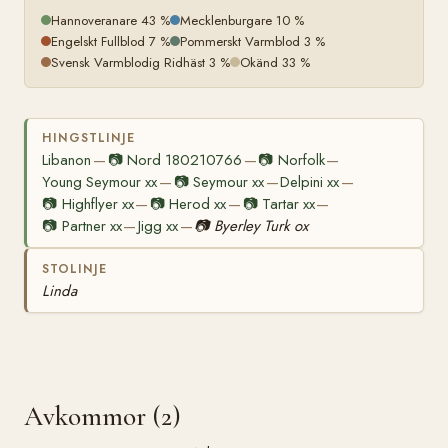
Hannoveranare 43 %
Mecklenburgare 10 %
Engelskt Fullblod 7 %
Pommerskt Varmblod 3 %
Svensk Varmblodig Ridhäst 3 %
Okänd 33 %
HINGSTLINJE
Libanon
📷
Nord 180210766
📷
Norfolk
—
—
—
Young Seymour xx
📷
Seymour xx
Delpini xx
—
—
—
📷
Highflyer xx
📷
Herod xx
📷
Tartar xx
—
—
—
📷
Partner xx
Jigg xx
📷
Byerley Turk ox
—
—
STOLINJE
Linda
Avkommor (2)