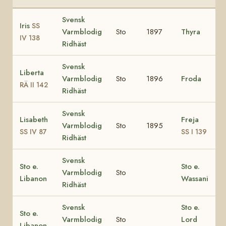
Svensk
Iris
SS
Varmblodig
Sto
1897
Thyra
IV 138
Ridhäst
Svensk
Liberta
Varmblodig
Sto
1896
Froda
RÄ II 142
Ridhäst
Svensk
Lisabeth
Freja
Varmblodig
Sto
1895
SS IV 87
SS I 139
Ridhäst
Svensk
Sto e.
Sto e.
Varmblodig
Sto
Libanon
Wassani
Ridhäst
Svensk
Sto e.
Sto e.
Varmblodig
Sto
Lord
Libanon