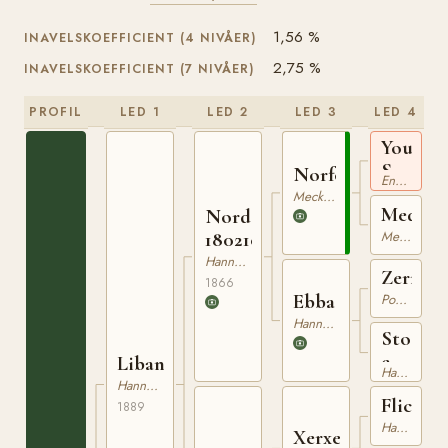
1,56 %
INAVELSKOEFFICIENT (4 NIVÅER)
2,75 %
INAVELSKOEFFICIENT (7 NIVÅER)
PROFIL
LED 1
LED 2
LED 3
LED 4
Young
Seymou
Norfolk
Engelskt Fullblod
xx
Mecklenburgare
Medusa
Nord
180210766
Mecklenburgare
Hannoveranare
Zerneb
1866
Ebba
Pommerskt Varmblod
Hannoveranare
Sto
e.
Libanon
Hannoveranare
Jellachi
Hannoveranare
Flick
1889
Hannoveranare
Xerxes