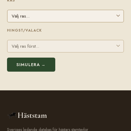
RAS
HINGST/VALACK
SIMULERA →
Häststam
Sveriges ledande databas för hästars stamtavlor