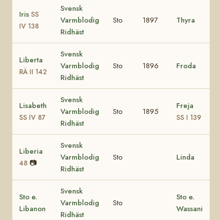
Svensk
Iris
SS
Varmblodig
Sto
1897
Thyra
IV 138
Ridhäst
Svensk
Liberta
Varmblodig
Sto
1896
Froda
RÄ II 142
Ridhäst
Svensk
Lisabeth
Freja
Varmblodig
Sto
1895
SS IV 87
SS I 139
Ridhäst
Svensk
Liberia
Varmblodig
Sto
Linda
📷
48
Ridhäst
Svensk
Sto e.
Sto e.
Varmblodig
Sto
Libanon
Wassani
Ridhäst