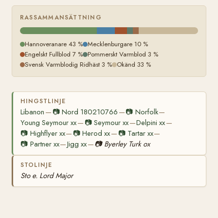
RASSAMMANSÄTTNING
Hannoveranare 43 %
Mecklenburgare 10 %
Engelskt Fullblod 7 %
Pommerskt Varmblod 3 %
Svensk Varmblodig Ridhäst 3 %
Okänd 33 %
HINGSTLINJE
Libanon
📷
Nord 180210766
📷
Norfolk
—
—
—
Young Seymour xx
📷
Seymour xx
Delpini xx
—
—
—
📷
Highflyer xx
📷
Herod xx
📷
Tartar xx
—
—
—
📷
Partner xx
Jigg xx
📷
Byerley Turk ox
—
—
STOLINJE
Sto e. Lord Major