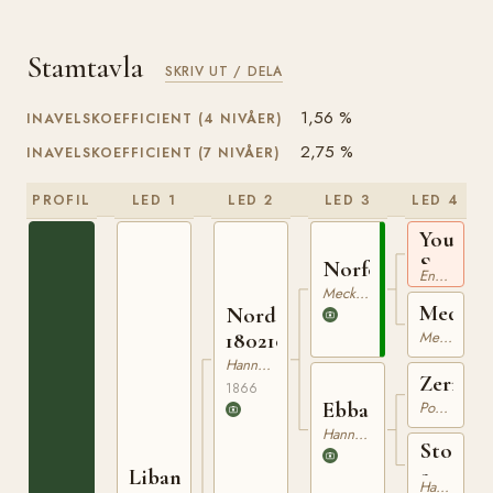
Stamtavla
SKRIV UT / DELA
1,56 %
INAVELSKOEFFICIENT (4 NIVÅER)
2,75 %
INAVELSKOEFFICIENT (7 NIVÅER)
PROFIL
LED 1
LED 2
LED 3
LED 4
Young
Seymou
Norfolk
Engelskt Fullblod
xx
Mecklenburgare
Medusa
Nord
180210766
Mecklenburgare
Hannoveranare
Zerneb
1866
Ebba
Pommerskt Varmblod
Hannoveranare
Sto
e.
Libanon
Hannoveranare