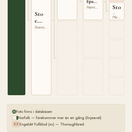
Epaminondas
Sto
xx
Hannoveranare
e.
Sto
Hannoveranare
Sir
e.
Robert
Lord
Svensk Varmblodig Ridhäst
Major
Foto finns i databasen
Norfolk — förekommer mer än en gång (linjeavel)
Engelskt Fullblod (xx) — Thoroughbred
XX