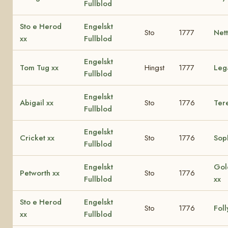
Fullblod
Sto e Herod
Engelskt
Sto
1777
Nett
xx
Fullblod
Engelskt
Tom Tug xx
Hingst
1777
Leg
Fullblod
Engelskt
Abigail xx
Sto
1776
Ter
Fullblod
Engelskt
Cricket xx
Sto
1776
Sop
Fullblod
Engelskt
Gol
Petworth xx
Sto
1776
Fullblod
xx
Sto e Herod
Engelskt
Sto
1776
Foll
xx
Fullblod