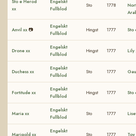
Sto e Herod
Engelskt
Sto
1778
Nor
xx
Fullblod
Ara
Engelskt
Anvil xx
📷
Hingst
1777
Sto 
Fullblod
Engelskt
Drone xx
Hingst
1777
Lily
Fullblod
Engelskt
Duchess xx
Sto
1777
Gau
Fullblod
Engelskt
Fortitude xx
Hingst
1777
Sto 
Fullblod
Engelskt
Maria xx
Sto
1777
Lise
Fullblod
Engelskt
Marigold xx
Sto
1777
Toy 