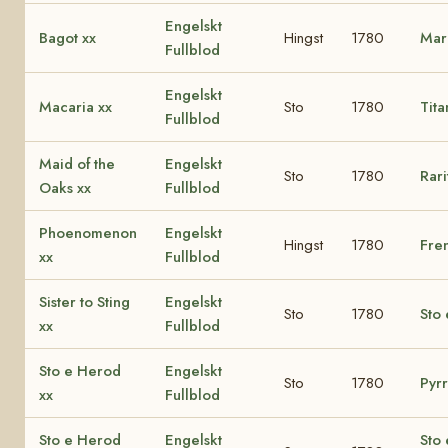
Engelskt
Bagot xx
Hingst
1780
Mar
Fullblod
Engelskt
Macaria xx
Sto
1780
Tita
Fullblod
Maid of the
Engelskt
Sto
1780
Rari
Oaks xx
Fullblod
Phoenomenon
Engelskt
Hingst
1780
Fre
xx
Fullblod
Sister to Sting
Engelskt
Sto
1780
Sto 
xx
Fullblod
Sto e Herod
Engelskt
Sto
1780
Pyrr
xx
Fullblod
Sto e Herod
Engelskt
Sto