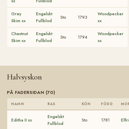
xx
Fullblod
Grey
Engelskt
Woodpecker
Sto
1793
Skim xx
Fullblod
xx
Chestnut
Engelskt
Woodpecker
Sto
1794
Skim xx
Fullblod
xx
Halvsyskon
PÅ FADERSIDAN (70)
NAMN
RAS
KÖN
FÖDD
MO
Engelskt
Editha II xx
Sto
1781
Elfr
Fullblod