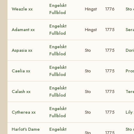
Engelskt
Weazle xx
Hingst
1776
Sto 
Fullblod
Engelskt
Adamant xx
Hingst
1775
Ser
Fullblod
Engelskt
Aspasia xx
Sto
1775
Dori
Fullblod
Engelskt
Caelia xx
Sto
1775
Pro
Fullblod
Engelskt
Calash xx
Sto
1775
Ter
Fullblod
Engelskt
Cytherea xx
Sto
1775
Lily
Fullblod
Harlot's Dame
Engelskt
Sto 
Sto
1775