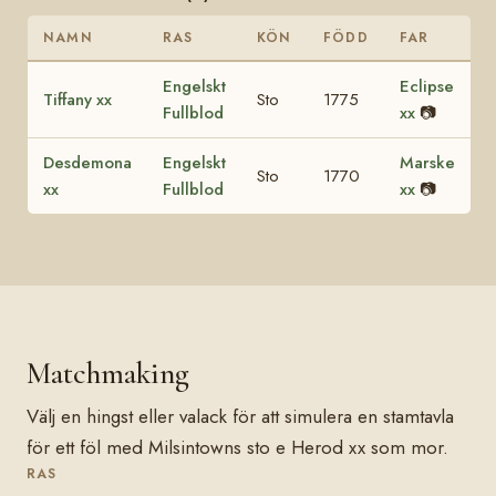
NAMN
RAS
KÖN
FÖDD
FAR
Engelskt
Eclipse
Tiffany xx
Sto
1775
Fullblod
xx
📷
Desdemona
Engelskt
Marske
Sto
1770
xx
Fullblod
xx
📷
Matchmaking
Välj en hingst eller valack för att simulera en stamtavla
för ett föl med Milsintowns sto e Herod xx som mor.
RAS