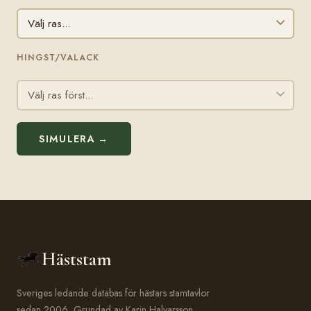
HINGST/VALACK
SIMULERA →
Häststam
Sveriges ledande databas för hästars stamtavlor
sedan 2006. Grundad av Karin Halvarsson