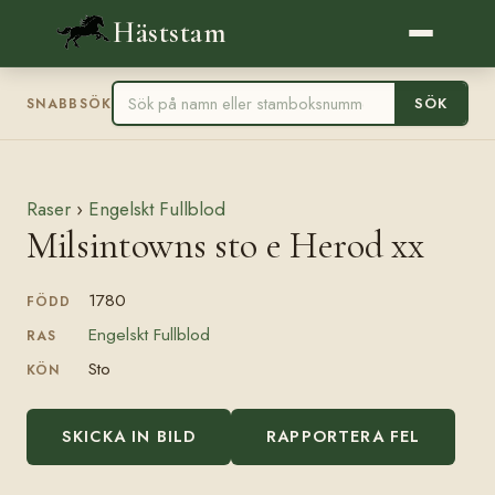
Häststam
SÖK
SNABBSÖK
Raser
›
Engelskt Fullblod
Milsintowns sto e Herod xx
1780
FÖDD
Engelskt Fullblod
RAS
Sto
KÖN
SKICKA IN BILD
RAPPORTERA FEL