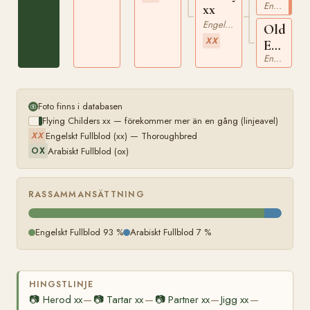
Engelskt Fullblod
xx
xx
Engelskt Fullblod
Old
XX
Ebony
Engelskt Fullblod
xx
Foto finns i databasen
Flying Childers xx — förekommer mer än en gång (linjeavel)
Engelskt Fullblod (xx) — Thoroughbred
XX
Arabiskt Fullblod (ox)
OX
RASSAMMANSÄTTNING
Engelskt Fullblod 93 %
Arabiskt Fullblod 7 %
HINGSTLINJE
📷
Herod xx
📷
Tartar xx
📷
Partner xx
Jigg xx
—
—
—
—