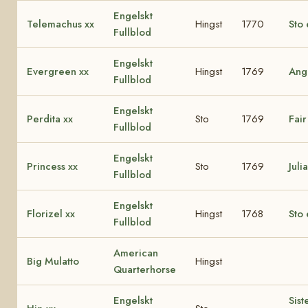
Engelskt
Telemachus xx
Hingst
1770
Sto 
Fullblod
Engelskt
Evergreen xx
Hingst
1769
Ang
Fullblod
Engelskt
Perdita xx
Sto
1769
Fair
Fullblod
Engelskt
Princess xx
Sto
1769
Juli
Fullblod
Engelskt
Florizel xx
Hingst
1768
Sto 
Fullblod
American
Big Mulatto
Hingst
Quarterhorse
Engelskt
Sist