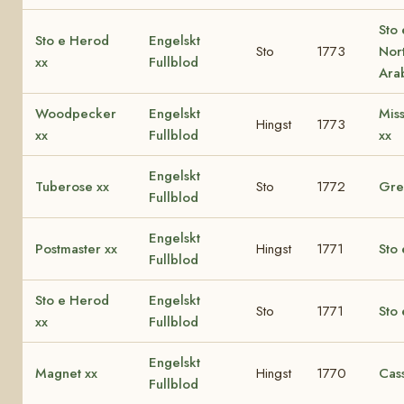
Sto 
Sto e Herod
Engelskt
Sto
1773
Nor
xx
Fullblod
Ara
Woodpecker
Engelskt
Mis
Hingst
1773
xx
Fullblod
xx
Engelskt
Tuberose xx
Sto
1772
Grey
Fullblod
Engelskt
Postmaster xx
Hingst
1771
Sto 
Fullblod
Sto e Herod
Engelskt
Sto
1771
Sto 
xx
Fullblod
Engelskt
Magnet xx
Hingst
1770
Cas
Fullblod