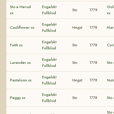
Sto e Herod
Engelskt
Gol
Sto
1779
xx
Fullblod
xx
Engelskt
Cauliflower xx
Hingst
1778
Mar
Fullblod
Engelskt
Faith xx
Sto
1778
Curi
Fullblod
Engelskt
Lavender xx
Sto
1778
Sto 
Fullblod
Engelskt
Pantaloon xx
Hingst
1778
Nut
Fullblod
Engelskt
Peggy xx
Sto
1778
Sto 
Fullblod
Sto 