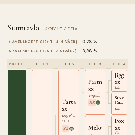
Stamtavla
SKRIV UT / DELA
0,78 %
INAVELSKOEFFICIENT (4 NIVÅER)
3,88 %
INAVELSKOEFFICIENT (7 NIVÅER)
PROFIL
LED 1
LED 2
LED 3
LED 4
Jigg
xx
Partner
Engelskt Fullblod
xx
Engelskt Fullblod
Sto e
Tartar
XX
Curwen's
xx
Bay
Engelskt Fullblod
Barb
Engelskt Fullblod
xx
Fox
1743
xx
Meloria
XX
Engelskt Fullblod
xx