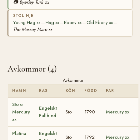
📷
Byerley Turk ox
STOLINJE
Young Hag xx
Hag xx
Ebony xx
Old Ebony xx
—
—
—
—
The Massey Mare xx
Avkommor (4)
Avkommor
NAMN
RAS
KÖN
FÖDD
FAR
Sto e
Engelskt
Mercury
Sto
1790
Mercury xx
Fullblod
xx
Platina
Engelskt
Sto
1792
Mercury xx