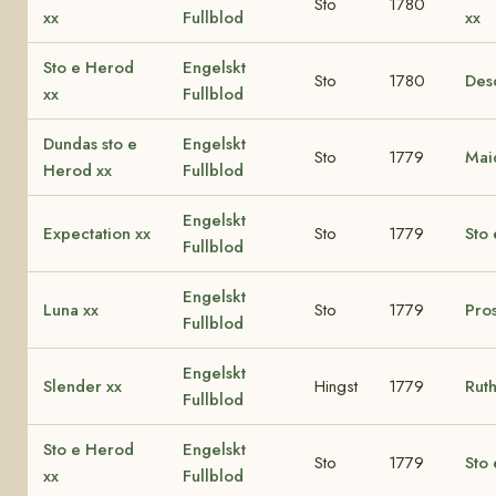
Sto
1780
xx
Fullblod
xx
Sto e Herod
Engelskt
Sto
1780
Des
xx
Fullblod
Dundas sto e
Engelskt
Sto
1779
Mai
Herod xx
Fullblod
Engelskt
Expectation xx
Sto
1779
Sto 
Fullblod
Engelskt
Luna xx
Sto
1779
Pro
Fullblod
Engelskt
Slender xx
Hingst
1779
Ruth
Fullblod
Sto e Herod
Engelskt
Sto
1779
Sto 
xx
Fullblod