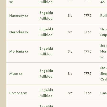
xx
Fullblod
45
Engelskt
Harmony xx
Sto
1775
Ruti
Fullblod
Engelskt
Sto
Herodias xx
Sto
1775
Fullblod
Snip
Sto 
Engelskt
Mortonia xx
Sto
1775
Nor
Fullblod
xx
Sto 
Engelskt
Muse xx
Sto
1775
She
Fullblod
Cra
Engelskt
Pomona xx
Sto
1775
Caro
Fullblod
Engelskt