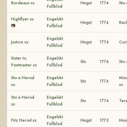
Bordeaux xx
Hingst
1774
Sto 
Fullblod
Highflyer xx
Engelskt
Hingst
1774
Rac
📷
Fullblod
Engelskt
Justice xx
Hingst
1774
Curi
Fullblod
Sister to
Engelskt
Sto
1774
Sto 
Postmaster xx
Fullblod
Sto e Herod
Engelskt
Mis
Sto
1774
xx
Fullblod
xx
Sto e Herod
Engelskt
Sto
1774
Ter
xx
Fullblod
Engelskt
Fitz Herod xx
Hingst
1773
Miss
Fullblod