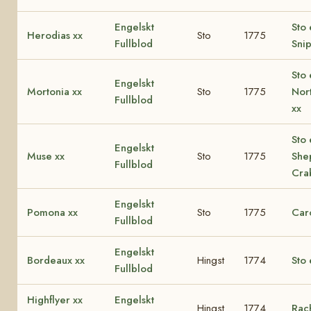
Engelskt
Sto
Herodias xx
Sto
1775
Fullblod
Snip
Sto 
Engelskt
Mortonia xx
Sto
1775
Nor
Fullblod
xx
Sto 
Engelskt
Muse xx
Sto
1775
She
Fullblod
Cra
Engelskt
Pomona xx
Sto
1775
Caro
Fullblod
Engelskt
Bordeaux xx
Hingst
1774
Sto 
Fullblod
Highflyer xx
Engelskt
Hingst
1774
Rac