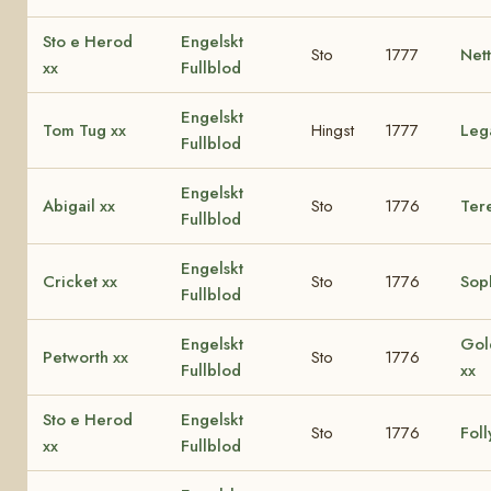
Sto e Herod
Engelskt
Sto
1777
Nett
xx
Fullblod
Engelskt
Tom Tug xx
Hingst
1777
Leg
Fullblod
Engelskt
Abigail xx
Sto
1776
Ter
Fullblod
Engelskt
Cricket xx
Sto
1776
Sop
Fullblod
Engelskt
Gol
Petworth xx
Sto
1776
Fullblod
xx
Sto e Herod
Engelskt
Sto
1776
Foll
xx
Fullblod