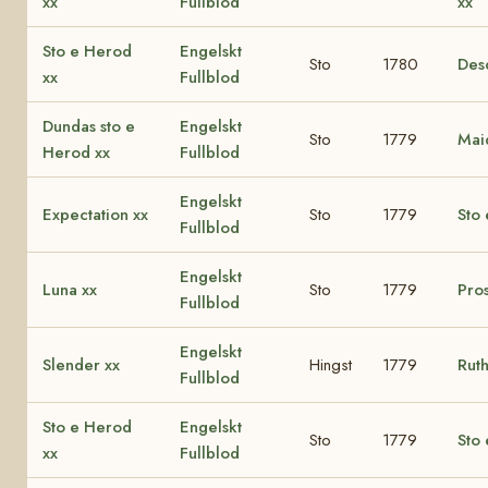
xx
Fullblod
xx
Sto e Herod
Engelskt
Sto
1780
Des
xx
Fullblod
Dundas sto e
Engelskt
Sto
1779
Mai
Herod xx
Fullblod
Engelskt
Expectation xx
Sto
1779
Sto 
Fullblod
Engelskt
Luna xx
Sto
1779
Pro
Fullblod
Engelskt
Slender xx
Hingst
1779
Ruth
Fullblod
Sto e Herod
Engelskt
Sto
1779
Sto 
xx
Fullblod