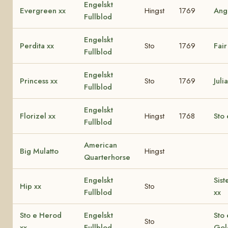
Engelskt
Evergreen xx
Hingst
1769
Ang
Fullblod
Engelskt
Perdita xx
Sto
1769
Fair
Fullblod
Engelskt
Princess xx
Sto
1769
Juli
Fullblod
Engelskt
Florizel xx
Hingst
1768
Sto 
Fullblod
American
Big Mulatto
Hingst
Quarterhorse
Engelskt
Sist
Hip xx
Sto
Fullblod
xx
Sto e Herod
Engelskt
Sto 
Sto
xx
Fullblod
Gol