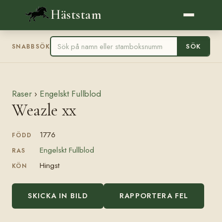
Häststam
SÖK
SNABBSÖK
Raser
›
Engelskt Fullblod
Weazle xx
1776
FÖDD
Engelskt Fullblod
RAS
Hingst
KÖN
SKICKA IN BILD
RAPPORTERA FEL