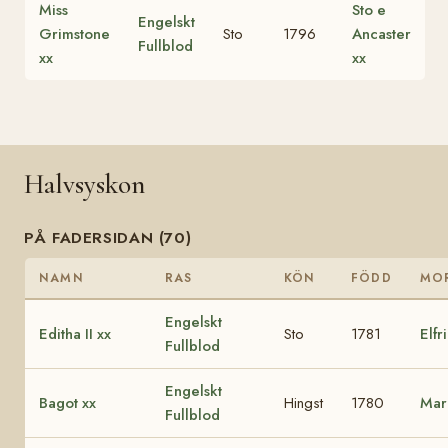
Miss
Sto e
Engelskt
Grimstone
Sto
1796
Ancaster
Fullblod
xx
xx
Halvsyskon
PÅ FADERSIDAN (70)
NAMN
RAS
KÖN
FÖDD
MO
Engelskt
Editha II xx
Sto
1781
Elfr
Fullblod
Engelskt
Bagot xx
Hingst
1780
Mar
Fullblod