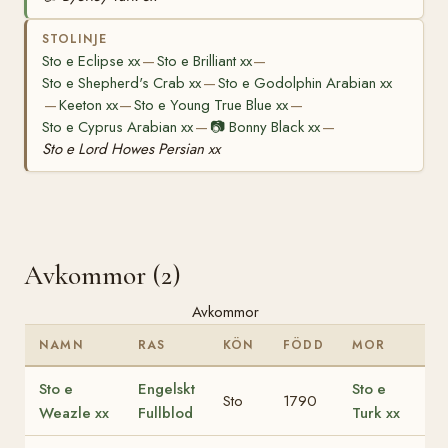
STOLINJE
Sto e Eclipse xx
Sto e Brilliant xx
—
—
Sto e Shepherd's Crab xx
Sto e Godolphin Arabian xx
—
Keeton xx
Sto e Young True Blue xx
—
—
—
Sto e Cyprus Arabian xx
📷
Bonny Black xx
—
—
Sto e Lord Howes Persian xx
Avkommor (2)
Avkommor
NAMN
RAS
KÖN
FÖDD
MOR
Sto e
Engelskt
Sto e
Sto
1790
Weazle xx
Fullblod
Turk xx