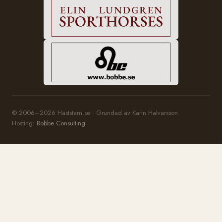
© 2006–2026 Häststam.se · Grundad av Karin Halvarsson
Hosting:
Bobbe Consulting