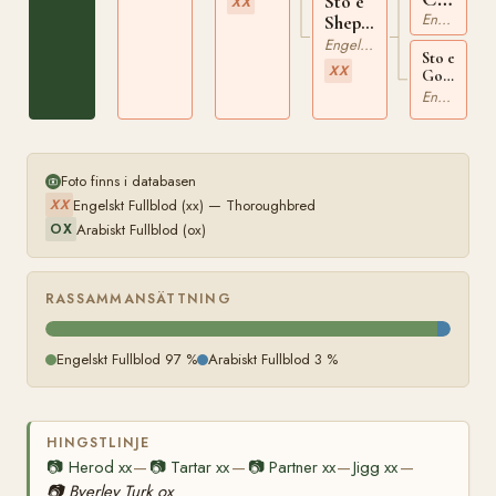
Sto e
XX
Engelskt Fullblod
xx
Shepherd's
Crab
Engelskt Fullblod
Sto e
xx
XX
Godolphin
Arabian
Engelskt Fullblod
xx
Foto finns i databasen
Engelskt Fullblod (xx) — Thoroughbred
XX
Arabiskt Fullblod (ox)
OX
RASSAMMANSÄTTNING
Engelskt Fullblod 97 %
Arabiskt Fullblod 3 %
HINGSTLINJE
📷
Herod xx
📷
Tartar xx
📷
Partner xx
Jigg xx
—
—
—
—
📷
Byerley Turk ox