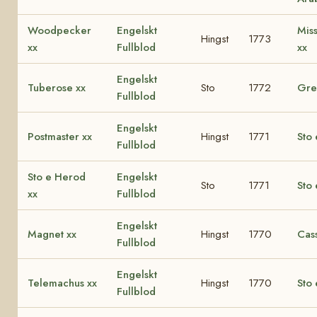
Woodpecker
Engelskt
Mis
Hingst
1773
xx
Fullblod
xx
Engelskt
Tuberose xx
Sto
1772
Grey
Fullblod
Engelskt
Postmaster xx
Hingst
1771
Sto 
Fullblod
Sto e Herod
Engelskt
Sto
1771
Sto 
xx
Fullblod
Engelskt
Magnet xx
Hingst
1770
Cas
Fullblod
Engelskt
Telemachus xx
Hingst
1770
Sto 
Fullblod