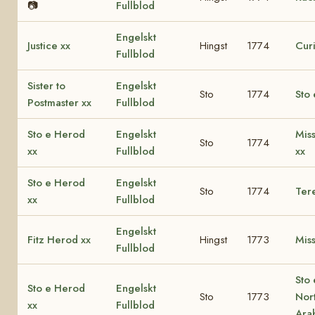
📷
Fullblod
Engelskt
Justice xx
Hingst
1774
Curi
Fullblod
Sister to
Engelskt
Sto
1774
Sto 
Postmaster xx
Fullblod
Sto e Herod
Engelskt
Mis
Sto
1774
xx
Fullblod
xx
Sto e Herod
Engelskt
Sto
1774
Ter
xx
Fullblod
Engelskt
Fitz Herod xx
Hingst
1773
Miss
Fullblod
Sto 
Sto e Herod
Engelskt
Sto
1773
Nor
xx
Fullblod
Ara