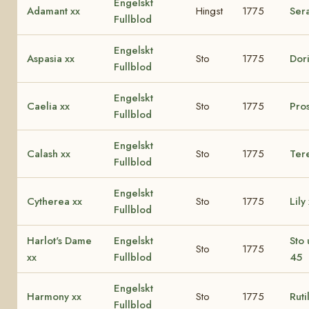
Engelskt
Adamant xx
Hingst
1775
Ser
Fullblod
Engelskt
Aspasia xx
Sto
1775
Dori
Fullblod
Engelskt
Caelia xx
Sto
1775
Pro
Fullblod
Engelskt
Calash xx
Sto
1775
Ter
Fullblod
Engelskt
Cytherea xx
Sto
1775
Lily
Fullblod
Harlot's Dame
Engelskt
Sto 
Sto
1775
xx
Fullblod
45
Engelskt
Harmony xx
Sto
1775
Ruti
Fullblod