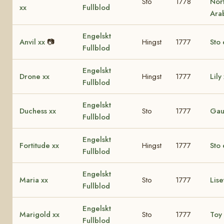
Sto
1778
Nor
xx
Fullblod
Ara
Engelskt
Anvil xx
📷
Hingst
1777
Sto 
Fullblod
Engelskt
Drone xx
Hingst
1777
Lily
Fullblod
Engelskt
Duchess xx
Sto
1777
Gau
Fullblod
Engelskt
Fortitude xx
Hingst
1777
Sto 
Fullblod
Engelskt
Maria xx
Sto
1777
Lise
Fullblod
Engelskt
Marigold xx
Sto
1777
Toy 
Fullblod