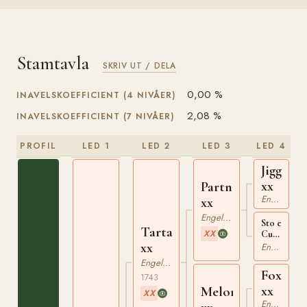
Stamtavla
SKRIV UT / DELA
0,00 %
INAVELSKOEFFICIENT (4 NIVÅER)
2,08 %
INAVELSKOEFFICIENT (7 NIVÅER)
PROFIL
LED 1
LED 2
LED 3
LED 4
Jigg
xx
Partner
Engelskt Fullblod
xx
Engelskt Fullblod
Sto e
Tartar
XX
Curwen's
xx
Bay
Engelskt Fullblod
Barb
Engelskt Fullblod
xx
Fox
1743
xx
Meloria
XX
Engelskt Fullblod