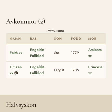
Avkommor (2)
Avkommor
NAMN
RAS
KÖN
FÖDD
MOR
Engelskt
Atalanta
Faith xx
Sto
1779
Fullblod
xx
Citizen
Engelskt
Princess
Hingst
1785
xx
📷
Fullblod
xx
Halvsyskon