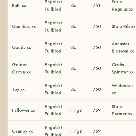
Engelskt
Sto e
Ruth xx
Sto
1761
Fullblod
Regulus xx
Engelskt
Countess xx
Sto
1760
Sto e Rib xx
Fullblod
Engelskt
Ancaster
Gaudy xx
Sto
1760
Fullblod
Blossom xx
Golden
Engelskt
Crofts
Sto
1760
Grove xx
Fullblod
Spinster xx
Engelskt
Whiteneck
Toy xx
Sto
1760
Fullblod
xx
Engelskt
Sto e
Fallower xx
Hingst
1759
Fullblod
Partner xx
Engelskt
Granby xx
Hingst
1759
Fullblod