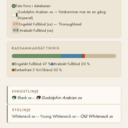
Foto finns i databasen
Godolphin Arabian ox — förekommer mer än en gång
(linjeavel)
Engelskt Fullblod (xx) — Thoroughbred
XX
Arabiskt Fullblod (ox)
OX
RASSAMMANSÄTTNING
Engelskt Fullblod 47 %
Arabiskt Fullblod 20 %
Berberhäst 3 %
Okänd 30 %
HINGSTLINJE
📷
Blank xx
📷
Godolphin Arabian ox
—
STOLINJE
Whiteneck xx
Young Whiteneck xx
Old Whiteneck xx
—
—