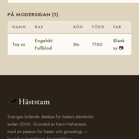
PÅ MODERSIDAN (1)
NAMN
RAS
KÖN
FÖDD
FAR
Engelskt
Blank
Toy xx
Sto
1760
Fullblod
xx
📷
Häststam
Sveriges ledande databas för hästars stamtavlor
sedan 2006. Grundad av Karin Halvarsson
med en passion för hästar och genealogi —
byggd av hästälskare, för hästälskare.