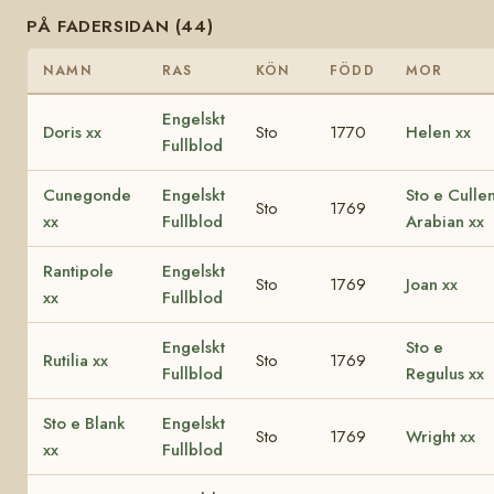
PÅ FADERSIDAN (44)
NAMN
RAS
KÖN
FÖDD
MOR
Engelskt
Doris xx
Sto
1770
Helen xx
Fullblod
Cunegonde
Engelskt
Sto e Culle
Sto
1769
xx
Fullblod
Arabian xx
Rantipole
Engelskt
Sto
1769
Joan xx
xx
Fullblod
Engelskt
Sto e
Rutilia xx
Sto
1769
Fullblod
Regulus xx
Sto e Blank
Engelskt
Sto
1769
Wright xx
xx
Fullblod