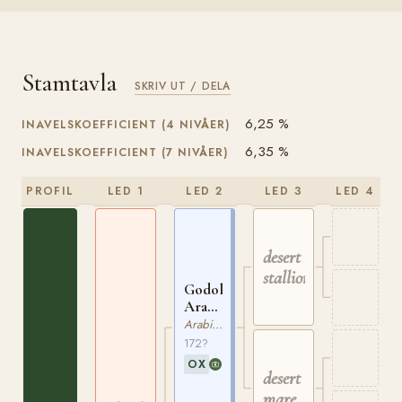
Stamtavla
SKRIV UT / DELA
6,25 %
INAVELSKOEFFICIENT (4 NIVÅER)
6,35 %
INAVELSKOEFFICIENT (7 NIVÅER)
PROFIL
LED 1
LED 2
LED 3
LED 4
desert
stallion
Godolphin
Arabian
ox
Arabiskt Fullblod
172?
OX
desert
mare