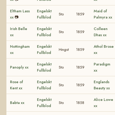
Eltham Lass
Engelskt
Maid of
Sto
1859
xx
📷
Fullblod
Palmyra xx
Irish Belle
Engelskt
Colleen
Sto
1859
xx
Fullblod
Dhas xx
Nottingham
Engelskt
Athol Brose
Hingst
1859
xx
Fullblod
xx
Engelskt
Paradigm
Panoply xx
Sto
1859
Fullblod
xx
Rose of
Engelskt
Englands
Sto
1859
Kent xx
Fullblod
Beauty xx
Engelskt
Alice Lowe
Babta xx
Sto
1858
Fullblod
xx