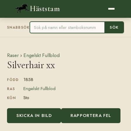
Häststam
SÖK
SNABBSÖK
Raser
›
Engelskt Fullblod
Silverhair xx
1858
FÖDD
Engelskt Fullblod
RAS
Sto
KÖN
SKICKA IN BILD
RAPPORTERA FEL