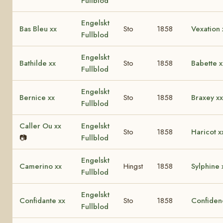
Fullblod
Engelskt
Bas Bleu xx
Sto
1858
Vexation 
Fullblod
Engelskt
Bathilde xx
Sto
1858
Babette x
Fullblod
Engelskt
Bernice xx
Sto
1858
Braxey xx
Fullblod
Caller Ou xx
Engelskt
Sto
1858
Haricot x
📷
Fullblod
Engelskt
Camerino xx
Hingst
1858
Sylphine 
Fullblod
Engelskt
Confidante xx
Sto
1858
Confiden
Fullblod