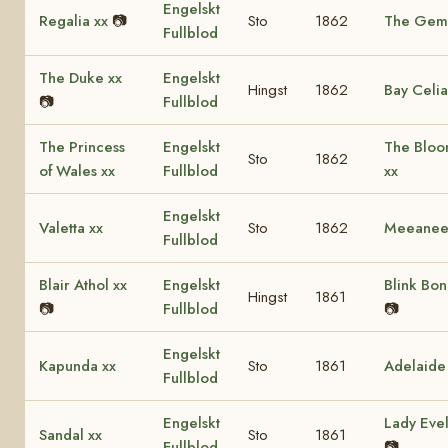
Engelskt
Regalia xx
📷
Sto
1862
The Gem
Fullblod
The Duke xx
Engelskt
Hingst
1862
Bay Celia
📷
Fullblod
The Princess
Engelskt
The Bloo
Sto
1862
of Wales xx
Fullblod
xx
Engelskt
Valetta xx
Sto
1862
Meeanee
Fullblod
Blair Athol xx
Engelskt
Blink Bon
Hingst
1861
📷
Fullblod
📷
Engelskt
Kapunda xx
Sto
1861
Adelaide
Fullblod
Engelskt
Lady Evel
Sandal xx
Sto
1861
Fullblod
📷