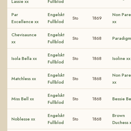
Lassie xx
Fullblod
Par
Engelskt
Non Parei
Sto
1869
Excellence xx
Fullblod
xx
Chevisaunce
Engelskt
Sto
1868
Paradigm
xx
Fullblod
Engelskt
Isola Bella xx
Sto
1868
Isoline xx
Fullblod
Engelskt
Non Parei
Matchless xx
Sto
1868
Fullblod
xx
Engelskt
Miss Bell xx
Sto
1868
Bessie Be
Fullblod
Engelskt
Brown
Noblesse xx
Sto
1868
Fullblod
Duchess 