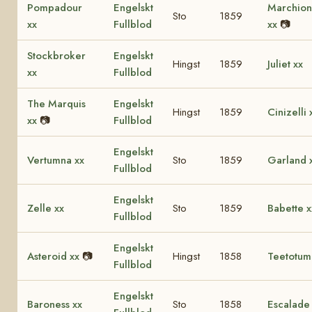
Pompadour
Engelskt
Marchion
Sto
1859
xx
Fullblod
xx
📷
Stockbroker
Engelskt
Hingst
1859
Juliet xx
xx
Fullblod
The Marquis
Engelskt
Hingst
1859
Cinizelli 
xx
📷
Fullblod
Engelskt
Vertumna xx
Sto
1859
Garland 
Fullblod
Engelskt
Zelle xx
Sto
1859
Babette x
Fullblod
Engelskt
Asteroid xx
📷
Hingst
1858
Teetotum
Fullblod
Engelskt
Baroness xx
Sto
1858
Escalade