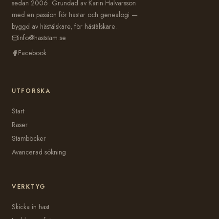
sedan 2006. Grundad av Karin Halvarsson
med en passion för hästar och genealogi —
byggd av hästälskare, för hästälskare.
info@haststam.se
Facebook
UTFORSKA
Start
Raser
Stamböcker
Avancerad sökning
VERKTYG
Skicka in häst