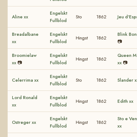
Engelskt
Aline xx
Sto
1862
Jeu d'Espr
Fullblod
Breadalbane
Engelskt
Blink Bon
Hingst
1862
xx
Fullblod
📷
Broomielaw
Engelskt
Queen M
Hingst
1862
xx
📷
Fullblod
xx
📷
Engelskt
Celerrima xx
Sto
1862
Slander x
Fullblod
Lord Ronald
Engelskt
Hingst
1862
Edith xx
xx
Fullblod
Engelskt
Sto e Ven
Ostreger xx
Hingst
1862
Fullblod
xx