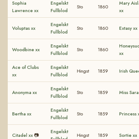
Sophia
Engelskt
Mary Aisl
Sto
1860
Lawrence xx
Fullblod
xx
Engelskt
Voluptas xx
Sto
1860
Extasy xx
Fullblod
Engelskt
Honeysuc
Woodbine xx
Sto
1860
Fullblod
xx
Ace of Clubs
Engelskt
Hingst
1859
Irish Que
xx
Fullblod
Engelskt
Anonyma xx
Sto
1859
Miss Sara
Fullblod
Engelskt
Bertha xx
Sto
1859
Princess 
Fullblod
Engelskt
Citadel xx
📷
Hingst
1859
Sortie xx
Fullblod