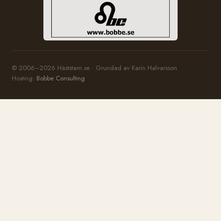
© 2006–2026 Häststam.se · Grundad av Karin Halvarsson
Hosting:
Bobbe Consulting