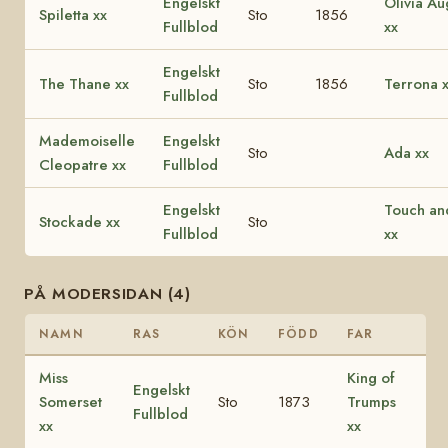
Engelskt
Olivia Au
Spiletta xx
Sto
1856
Fullblod
xx
Engelskt
The Thane xx
Sto
1856
Terrona 
Fullblod
Mademoiselle
Engelskt
Sto
Ada xx
Cleopatre xx
Fullblod
Engelskt
Touch an
Stockade xx
Sto
Fullblod
xx
PÅ MODERSIDAN (4)
NAMN
RAS
KÖN
FÖDD
FAR
Miss
King of
Engelskt
Somerset
Sto
1873
Trumps
Fullblod
xx
xx