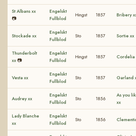
St Albans xx
Engelskt
Hingst
1857
Bribery x
📷
Fullblod
Engelskt
Stockade xx
Sto
1857
Sortie xx
Fullblod
Thunderbolt
Engelskt
Hingst
1857
Cordelia 
xx
📷
Fullblod
Engelskt
Vesta xx
Sto
1857
Garland 
Fullblod
Engelskt
As you lik
Audrey xx
Sto
1856
Fullblod
xx
Lady Blanche
Engelskt
Sto
1856
Clementi
xx
Fullblod