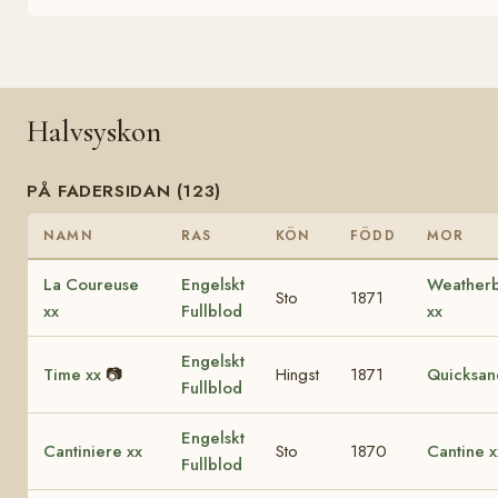
Halvsyskon
PÅ FADERSIDAN (123)
NAMN
RAS
KÖN
FÖDD
MOR
La Coureuse
Engelskt
Weather
Sto
1871
xx
Fullblod
xx
Engelskt
Time xx
📷
Hingst
1871
Quicksan
Fullblod
Engelskt
Cantiniere xx
Sto
1870
Cantine x
Fullblod