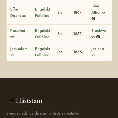
Blair
Effie
Engelskt
Sto
1867
Athol xx
Deans xx
Fullblod
📷
Rosalind
Engelskt
Stockwell
Sto
1857
xx
Fullblod
xx
📷
Jerusalem
Engelskt
Jericho
Sto
1856
xx
Fullblod
xx
Häststam
Sveriges ledande databas för hästars stamtavlor