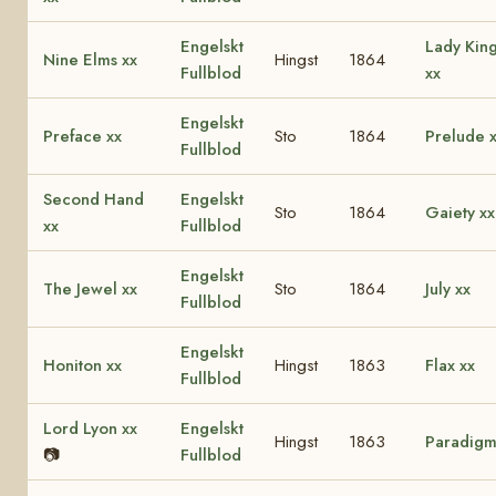
Engelskt
Lady Kin
Nine Elms xx
Hingst
1864
Fullblod
xx
Engelskt
Preface xx
Sto
1864
Prelude 
Fullblod
Second Hand
Engelskt
Sto
1864
Gaiety xx
xx
Fullblod
Engelskt
The Jewel xx
Sto
1864
July xx
Fullblod
Engelskt
Honiton xx
Hingst
1863
Flax xx
Fullblod
Lord Lyon xx
Engelskt
Hingst
1863
Paradigm
📷
Fullblod