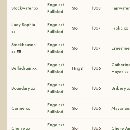
Engelskt
Stockwater xx
Sto
1868
Fairwater
Fullblod
Lady Sophia
Engelskt
Sto
1867
Frolic xx
xx
Fullblod
Stockhausen
Engelskt
Sto
1867
Ernestine
xx
📷
Fullblod
Engelskt
Catherin
Belladrum xx
Hingst
1866
Fullblod
Hayes xx
Engelskt
Boundary xx
Sto
1866
Bribery x
Fullblod
Engelskt
Carine xx
Sto
1866
Mayonais
Fullblod
Engelskt
Cherie xx
Sto
1866
Chere Am