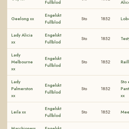
Fullblod
Alic
Engelskt
Geelong xx
Sto
1852
Lobe
Fullblod
Lady Alicia
Engelskt
Sto
1852
Test
xx
Fullblod
Lady
Engelskt
Melbourne
Sto
1852
Rail
Fullblod
xx
Lady
Sto 
Engelskt
Palmerston
Sto
1852
Pan
Fullblod
xx
xx
Engelskt
Leila xx
Sto
1852
Mee
Fullblod
Marchioness
Engelskt