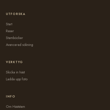
UTFORSKA
Start
Raser
Stamböcker
Avancerad sökning
VERKTYG
Skicka in häst
Ladda upp foto
INFO
Om Häststam