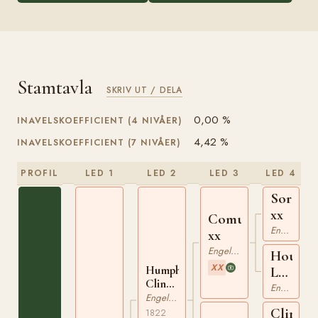
Stamtavla
SKRIV UT / DELA
0,00 %
INAVELSKOEFFICIENT (4 NIVÅER)
4,42 %
INAVELSKOEFFICIENT (7 NIVÅER)
PROFIL
LED 1
LED 2
LED 3
LED 4
Sorcere
xx
Comus
Engelskt Fullblod
xx
Engelskt Fullblod
Hought
XX
Humphrey
Lass
Clinker
xx
Engelskt Fullblod
xx
Engelskt Fullblod
Clinker
1822