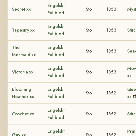
Engelskt
Secret xx
Sto
1853
Myst
Fullblod
Engelskt
Tapestry xx
Sto
1853
Stit
Fullblod
The
Engelskt
Sto
1853
Sea
Mermaid xx
Fullblod
Engelskt
Mow
Victoria xx
Sto
1853
Fullblod
xx
Blooming
Engelskt
Que
Sto
1852
Heather xx
Fullblod
xx

Engelskt
Crochet xx
Sto
1852
Stit
Fullblod
Engelskt
Prin
Gay xx
Sto
1852