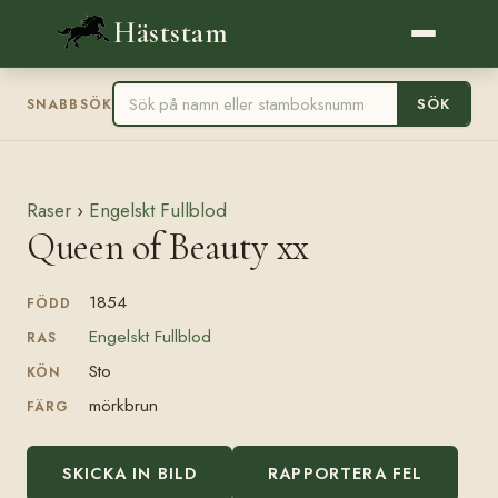
Häststam
SÖK
SNABBSÖK
Raser
›
Engelskt Fullblod
Queen of Beauty xx
1854
FÖDD
Engelskt Fullblod
RAS
Sto
KÖN
mörkbrun
FÄRG
SKICKA IN BILD
RAPPORTERA FEL