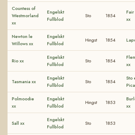
Countess of
Engelskt
Fair
Westmorland
Sto
1854
Fullblod
xx
xx
Newton le
Engelskt
Hingst
1854
Lap
Willows xx
Fullblod
Engelskt
Flem
Rio xx
Sto
1854
Fullblod
xx
Engelskt
Sto 
Tasmania xx
Sto
1854
Fullblod
Pica
Polmoodie
Engelskt
Bur
Hingst
1853
xx
Fullblod
xx
Engelskt
Sall xx
Sto
1853
Fullblod