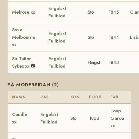
Engelskt
Melrose xx
Sto
1845
Clar
Fullblod
Sto e
Engelskt
Melbourne
Sto
1844
Lisb
Fullblod
xx
Sir Tatton
Engelskt
Hingst
1843
Sykes xx
📷
Fullblod
PÅ MODERSIDAN (2)
NAMN
RAS
KÖN
FÖDD
FAR
Loup
Caudle
Engelskt
Sto
1863
Garou
xx
Fullblod
xx