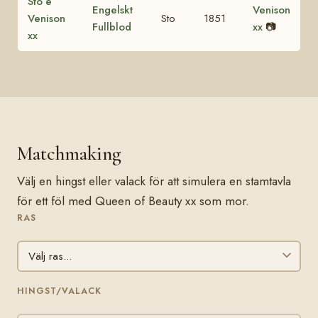
Sto e
Engelskt
Venison
Venison
Sto
1851
Fullblod
xx
📷
xx
Matchmaking
Välj en hingst eller valack för att simulera en stamtavla
för ett föl med Queen of Beauty xx som mor.
RAS
HINGST/VALACK