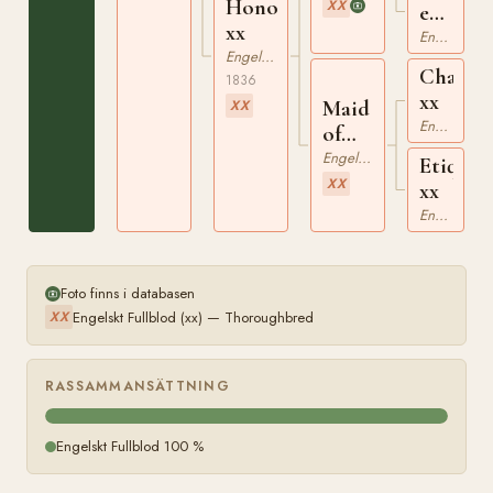
Honoria
XX
e
xx
Selim
Engelskt Fullblod
Engelskt Fullblod
xx
Champi
1836
xx
Maid
XX
Engelskt Fullblod
of
Honor
Engelskt Fullblod
Etiquet
xx
XX
xx
Engelskt Fullblod
Foto finns i databasen
Engelskt Fullblod (xx) — Thoroughbred
XX
RASSAMMANSÄTTNING
Engelskt Fullblod 100 %