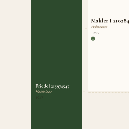
Makler I 21028
Holsteiner
1929
Friedel 215974547
Holsteiner
1947