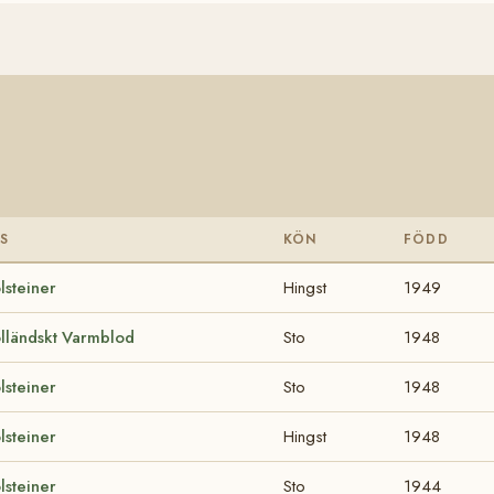
S
KÖN
FÖDD
lsteiner
Hingst
1949
lländskt Varmblod
Sto
1948
lsteiner
Sto
1948
lsteiner
Hingst
1948
lsteiner
Sto
1944