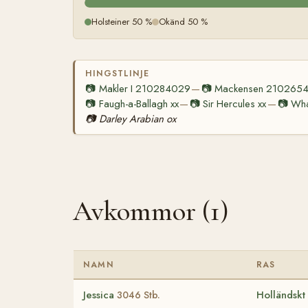
Holsteiner 50 %
Okänd 50 %
HINGSTLINJE
📷
Makler I 210284029
📷
Mackensen 210265
—
📷
Faugh-a-Ballagh xx
📷
Sir Hercules xx
📷
Wha
—
—
📷
Darley Arabian ox
Avkommor (1)
NAMN
RAS
Jessica
Holländskt
3046 Stb.