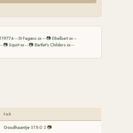
0119774
St Fagans xx
📷
Ethelbert xx
—
—
—
📷
Squirt xx
📷
Bartlet's Childers xx
—
—
—
FAR
Goudhaantje
📷
STB-D 2