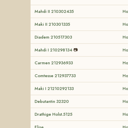
Mahdi II 210302435
Ho
Maki II 210301335
Ho
Diadem 210517303
Ho
Mahdi I 210298134
📷
Ho
Carmen 212936933
Ho
Comtesse 212937733
Ho
Maki I 21210292133
Ho
Debutantin 32320
Ho
Drathige Holst.5125
Ho
Elise
Ho