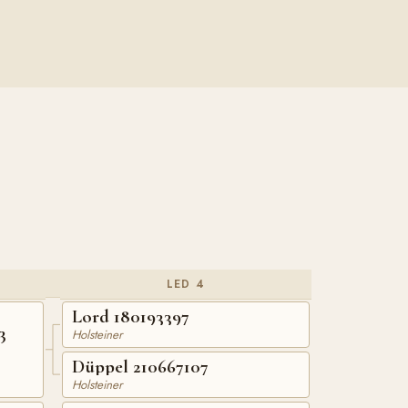
LED 4
Lord 180193397
3
Holsteiner
Düppel 210667107
Holsteiner