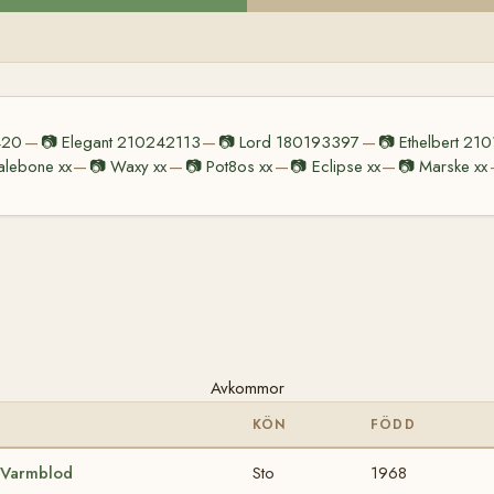
420
📷
Elegant 210242113
📷
Lord 180193397
📷
Ethelbert 21
—
—
—
lebone xx
📷
Waxy xx
📷
Pot8os xx
📷
Eclipse xx
📷
Marske xx
—
—
—
—
Avkommor
KÖN
FÖDD
 Varmblod
Sto
1968