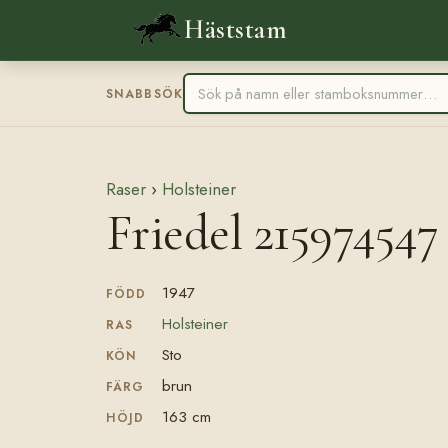
Häststam
SNABBSÖK
Raser
›
Holsteiner
Friedel 215974547
1947
FÖDD
Holsteiner
RAS
Sto
KÖN
brun
FÄRG
163 cm
HÖJD