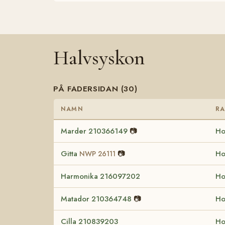
Halvsyskon
PÅ FADERSIDAN (30)
NAMN
RA
Marder 210366149
📷
Ho
Gitta
📷
Ho
NWP 26111
Harmonika 216097202
Ho
Matador 210364748
📷
Ho
Cilla 210839203
Ho