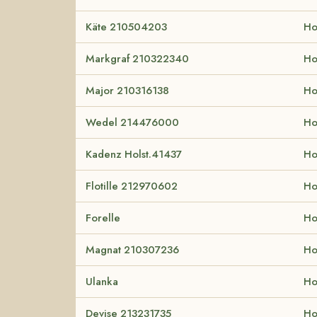
Käte 210504203
Ho
Markgraf 210322340
Ho
Major 210316138
Ho
Wedel 214476000
Ho
Kadenz Holst.41437
Ho
Flotille 212970602
Ho
Forelle
Ho
Magnat 210307236
Ho
Ulanka
Ho
Devise 213231735
Ho