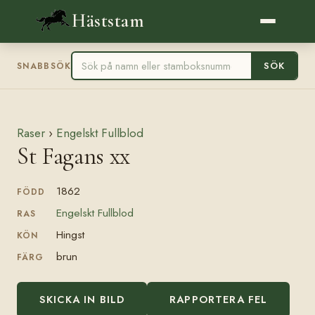
Häststam
SÖK
SNABBSÖK
Raser
›
Engelskt Fullblod
St Fagans xx
1862
FÖDD
Engelskt Fullblod
RAS
Hingst
KÖN
brun
FÄRG
SKICKA IN BILD
RAPPORTERA FEL