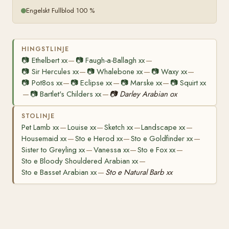
Engelskt Fullblod 100 %
HINGSTLINJE
📷
Ethelbert xx
📷
Faugh-a-Ballagh xx
—
—
📷
Sir Hercules xx
📷
Whalebone xx
📷
Waxy xx
—
—
—
📷
Pot8os xx
📷
Eclipse xx
📷
Marske xx
📷
Squirt xx
—
—
—
📷
Bartlet's Childers xx
📷
Darley Arabian ox
—
—
STOLINJE
Pet Lamb xx
Louise xx
Sketch xx
Landscape xx
—
—
—
—
Housemaid xx
Sto e Herod xx
Sto e Goldfinder xx
—
—
—
Sister to Greyling xx
Vanessa xx
Sto e Fox xx
—
—
—
Sto e Bloody Shouldered Arabian xx
—
Sto e Basset Arabian xx
Sto e Natural Barb xx
—