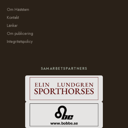
Om Häststam
Kontakt
Länkar
Om publicering
Integritetspolicy
SAMARBETSPARTNERS