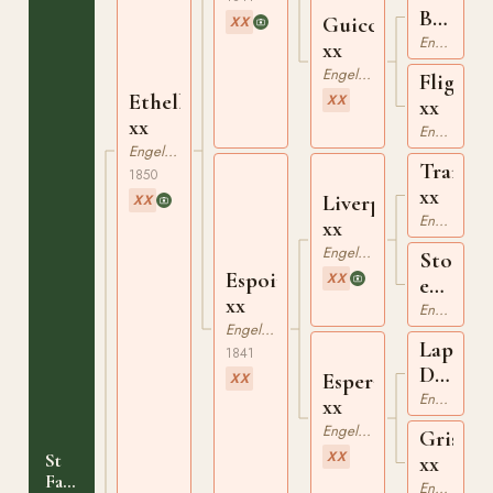
Booty
Guiccioli
XX
xx
Engelskt Fullblod
xx
Engelskt Fullblod
Flight
Ethelbert
XX
xx
xx
Engelskt Fullblod
Engelskt Fullblod
Tramp
1850
xx
Liverpool
XX
Engelskt Fullblod
xx
Engelskt Fullblod
Sto
Espoir
XX
e
xx
Whiske
Engelskt Fullblod
Engelskt Fullblod
xx
Lap-
1841
Dog
Esperance
XX
xx
Engelskt Fullblod
xx
Engelskt Fullblod
Grisett
XX
St
xx
Fagans
Engelskt Fullblod