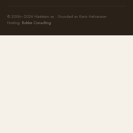
© 2006–2026 Häststam.se · Grundad av Karin Halvarsson
Hosting:
Bobbe Consulting