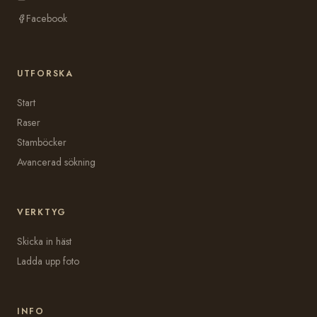
Facebook
UTFORSKA
Start
Raser
Stamböcker
Avancerad sökning
VERKTYG
Skicka in häst
Ladda upp foto
INFO