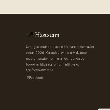
Häststam
Sveriges ledande databas för hästars stamtavlor
sedan 2006. Grundad av Karin Halvarsson
med en passion för hästar och genealogi —
byggd av hästälskare, för hästälskare.
info@haststam.se
Facebook