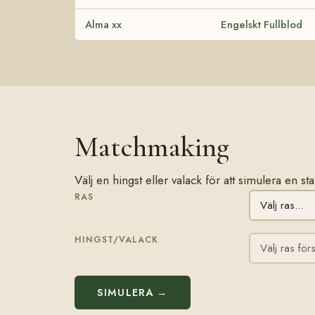
Alma xx
Engelskt Fullblod
Matchmaking
Välj en hingst eller valack för att simulera en 
RAS
HINGST/VALACK
SIMULERA →