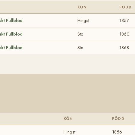
KÖN
FÖDD
kt Fullblod
Hingst
1857
kt Fullblod
Sto
1860
kt Fullblod
Sto
1868
KÖN
FÖDD
Hingst
1856