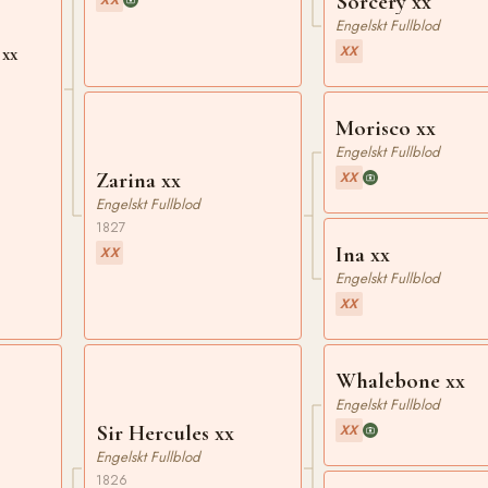
Sorcery xx
Engelskt Fullblod
XX
 xx
Morisco xx
Engelskt Fullblod
Zarina xx
XX
Engelskt Fullblod
1827
Ina xx
XX
Engelskt Fullblod
XX
Whalebone xx
Engelskt Fullblod
Sir Hercules xx
XX
Engelskt Fullblod
1826