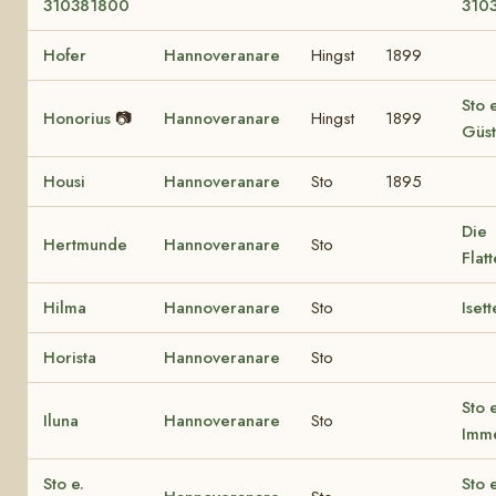
310381800
310
Hofer
Hannoveranare
Hingst
1899
Sto e
Honorius
📷
Hannoveranare
Hingst
1899
Güs
Housi
Hannoveranare
Sto
1895
Die
Hertmunde
Hannoveranare
Sto
Flat
Hilma
Hannoveranare
Sto
Isett
Horista
Hannoveranare
Sto
Sto e
Iluna
Hannoveranare
Sto
Imm
Sto e.
Sto e