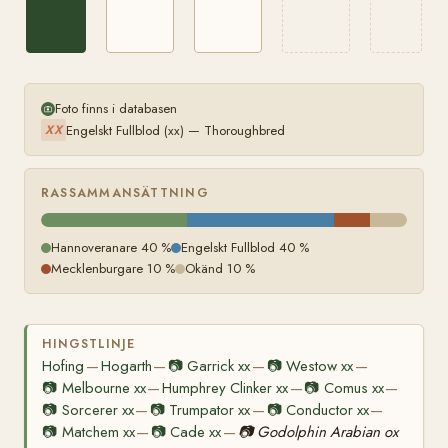
Foto finns i databasen
Engelskt Fullblod (xx) — Thoroughbred
XX
RASSAMMANSÄTTNING
Hannoveranare 40 %
Engelskt Fullblod 40 %
Mecklenburgare 10 %
Okänd 10 %
HINGSTLINJE
Hofing
Hogarth
📷
Garrick xx
📷
Westow xx
—
—
—
—
📷
Melbourne xx
Humphrey Clinker xx
📷
Comus xx
—
—
—
📷
Sorcerer xx
📷
Trumpator xx
📷
Conductor xx
—
—
—
📷
Matchem xx
📷
Cade xx
📷
Godolphin Arabian ox
—
—