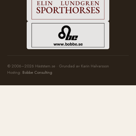
© 2006–2026 Häststam.se · Grundad av Karin Halvarsson
Hosting:
Bobbe Consulting