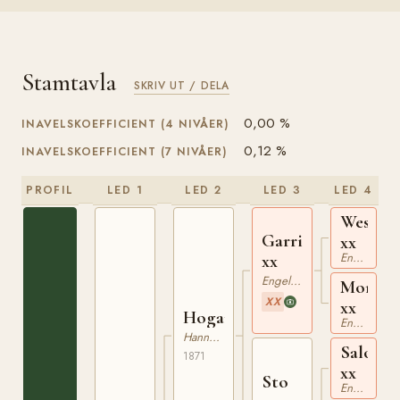
Stamtavla
SKRIV UT / DELA
0,00 %
INAVELSKOEFFICIENT (4 NIVÅER)
0,12 %
INAVELSKOEFFICIENT (7 NIVÅER)
PROFIL
LED 1
LED 2
LED 3
LED 4
Westow
Garrick
xx
Engelskt Fullblod
xx
Engelskt Fullblod
Morella
XX
xx
Hogarth
Engelskt Fullblod
Hannoveranare
Salow
1871
xx
Sto
Engelskt Fullblod