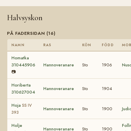
Halvsyskon
PÅ FADERSIDAN (16)
NAMN
RAS
KÖN
FÖDD
MO
Homatka
310445906
Hannoveranare
Sto
1906
Nus
📷
Horiberta
Hannoveranare
Sto
1904
310627004
Hoja
SS IV
Hannoveranare
Sto
1900
Judi
393
Holje
Foll
Hannoveranare
Sto
1900