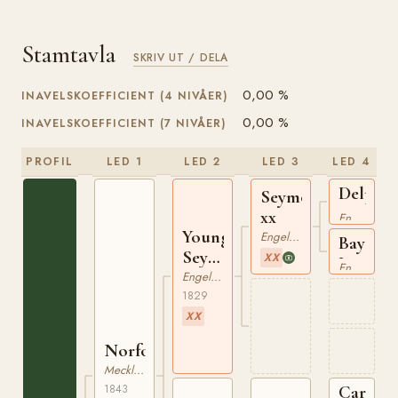
Stamtavla
SKRIV UT / DELA
0,00 %
INAVELSKOEFFICIENT (4 NIVÅER)
0,00 %
INAVELSKOEFFICIENT (7 NIVÅER)
PROFIL
LED 1
LED 2
LED 3
LED 4
Delpini
Seymour
xx
xx
Engelskt Fullblod
Young
Engelskt Fullblod
Bay
Seymour
XX
Javelin
Engelskt Fullblod
xx
Engelskt Fullblod
xx
1829
XX
Norfolk
Mecklenburgare
1843
Cardina