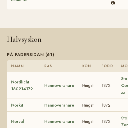
📷
Halvsyskon
PÅ FADERSIDAN (61)
NAMN
RAS
KÖN
FÖDD
MO
Sto
Nordlicht
Hannoveranare
Hingst
1872
Con
180214172
xx
Norkit
Hannoveranare
Hingst
1872
Sto
Norval
Hannoveranare
Hingst
1872
Ze