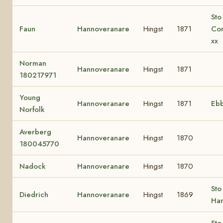
Sto
Faun
Hannoveranare
Hingst
1871
Con
xx
Norman
Hannoveranare
Hingst
1871
180217971
Young
Hannoveranare
Hingst
1871
Eb
Norfolk
Averberg
Hannoveranare
Hingst
1870
180045770
Nadock
Hannoveranare
Hingst
1870
Sto
Diedrich
Hannoveranare
Hingst
1869
Har
Sto