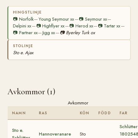
HINGSTLINJE
📷
Norfolk
Young Seymour xx
📷
Seymour xx
—
—
—
Delpini xx
📷
Highflyer xx
📷
Herod xx
📷
Tartar xx
—
—
—
—
📷
Partner xx
Jigg xx
📷
Byerley Turk ox
—
—
STOLINJE
Sto e. Ajax
Avkommor (1)
Avkommor
NAMN
RAS
KÖN
FÖDD
FAR
Schlütter
Sto e.
Hannoveranare
Sto
180254
Schlütter