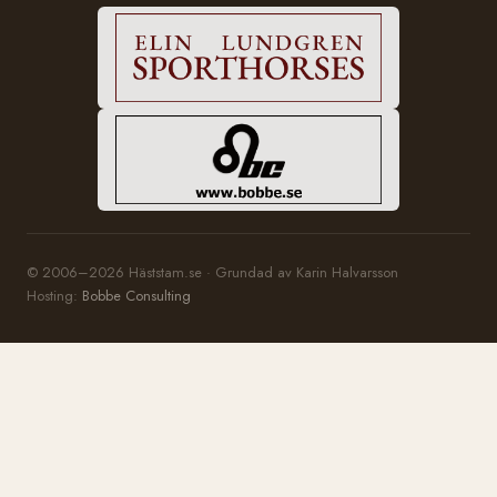
© 2006–2026 Häststam.se · Grundad av Karin Halvarsson
Hosting:
Bobbe Consulting