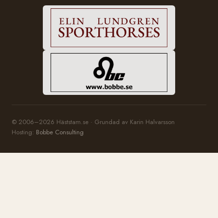
© 2006–2026 Häststam.se · Grundad av Karin Halvarsson
Hosting:
Bobbe Consulting