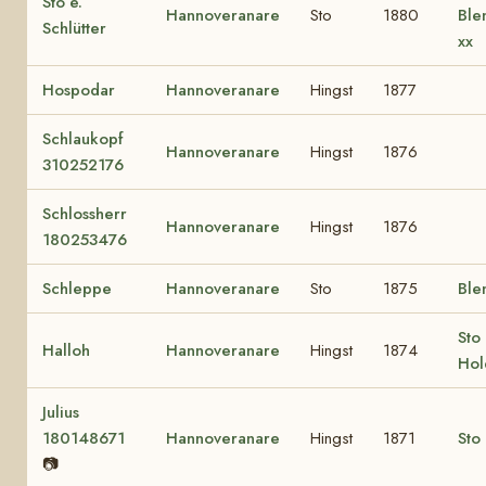
Sto e.
Hannoveranare
Sto
1880
Ble
Schlütter
xx
Hospodar
Hannoveranare
Hingst
1877
Schlaukopf
Hannoveranare
Hingst
1876
310252176
Schlossherr
Hannoveranare
Hingst
1876
180253476
Schleppe
Hannoveranare
Sto
1875
Ble
Sto 
Halloh
Hannoveranare
Hingst
1874
Hol
Julius
180148671
Hannoveranare
Hingst
1871
Sto 
📷