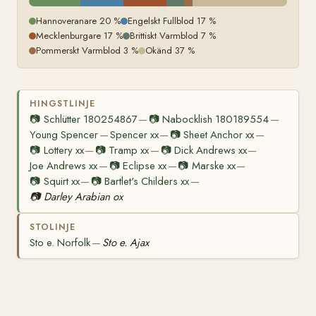
Hannoveranare 20 %
Engelskt Fullblod 17 %
Mecklenburgare 17 %
Brittiskt Varmblod 7 %
Pommerskt Varmblod 3 %
Okänd 37 %
HINGSTLINJE
📷
Schlütter 180254867
📷
Nabocklish 180189554
—
—
Young Spencer
Spencer xx
📷
Sheet Anchor xx
—
—
—
📷
Lottery xx
📷
Tramp xx
📷
Dick Andrews xx
—
—
—
Joe Andrews xx
📷
Eclipse xx
📷
Marske xx
—
—
—
📷
Squirt xx
📷
Bartlet's Childers xx
—
—
📷
Darley Arabian ox
STOLINJE
Sto e. Norfolk
Sto e. Ajax
—