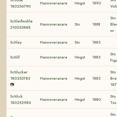
Hannoveranare
Hingst
1890
180256790
Vol
Sto 
Schleifmühle
Hannoveranare
Sto
1888
Ble
310053888
xx
Schley
Hannoveranare
Sto
1885
Sto 
Schlif
Hannoveranare
Hingst
1883
Figa
Schlucker
Sto 
180253783
Hannoveranare
Hingst
1883
Brav
📷
187
Schlick
Sto 
Hannoveranare
Hingst
1880
180252980
Tüc
Sto 