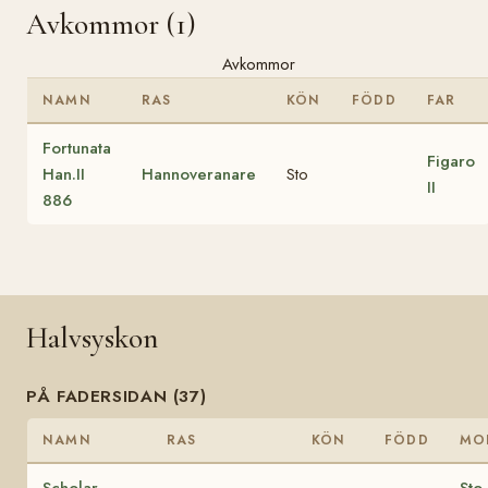
Avkommor (1)
Avkommor
NAMN
RAS
KÖN
FÖDD
FAR
Fortunata
Figaro
Han.II
Hannoveranare
Sto
II
886
Halvsyskon
PÅ FADERSIDAN (37)
NAMN
RAS
KÖN
FÖDD
MO
Scholar
Sto 