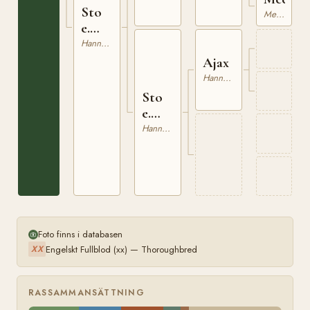
Sto
Mecklenburgare
e.
Norfolk
Hannoveranare
Ajax
Hannoveranare
Sto
e.
Ajax
Hannoveranare
Foto finns i databasen
Engelskt Fullblod (xx) — Thoroughbred
XX
RASSAMMANSÄTTNING