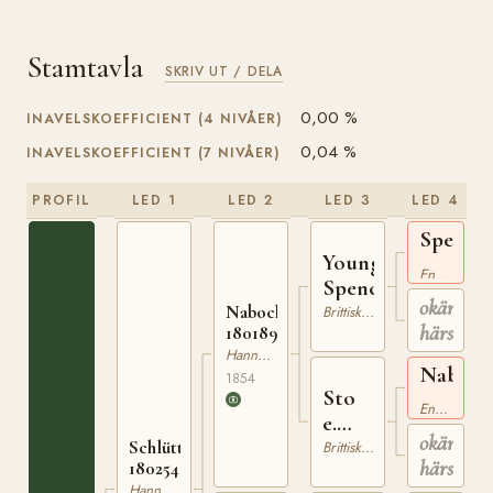
Stamtavla
SKRIV UT / DELA
0,00 %
INAVELSKOEFFICIENT (4 NIVÅER)
0,04 %
INAVELSKOEFFICIENT (7 NIVÅER)
PROFIL
LED 1
LED 2
LED 3
LED 4
Spence
Young
xx
Engelskt Fullblod
Spencer
okänd
Nabocklish
Brittiskt Varmblod
härstam
180189554
Hannoveranare
Nabock
1854
Sto
xx
Engelskt Fullblod
e.
okänd
Nabocklish
Schlütter
Brittiskt Varmblod
härstam
180254867
Hannoveranare