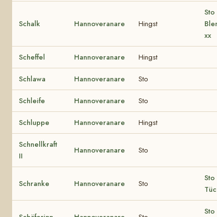
Sto 
Schalk
Hannoveranare
Hingst
Ble
xx
Scheffel
Hannoveranare
Hingst
Schlawa
Hannoveranare
Sto
Schleife
Hannoveranare
Sto
Schluppe
Hannoveranare
Hingst
Schnellkraft
Hannoveranare
Sto
II
Sto 
Schranke
Hannoveranare
Sto
Tüc
Sto 
Schäferinn
Hannoveranare
Sto