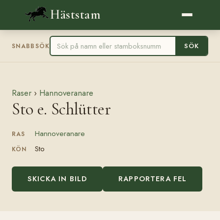
Häststam
SÖK
SNABBSÖK
Raser
›
Hannoveranare
Sto e. Schlütter
Hannoveranare
RAS
Sto
KÖN
SKICKA IN BILD
RAPPORTERA FEL