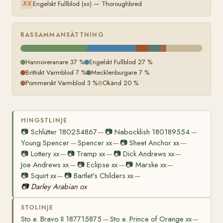
Engelskt Fullblod (xx) — Thoroughbred
XX
RASSAMMANSÄTTNING
Hannoveranare 37 %
Engelskt Fullblod 27 %
Brittiskt Varmblod 7 %
Mecklenburgare 7 %
Pommerskt Varmblod 3 %
Okänd 20 %
HINGSTLINJE
📷
Schlütter 180254867
📷
Nabocklish 180189554
—
—
Young Spencer
Spencer xx
📷
Sheet Anchor xx
—
—
—
📷
Lottery xx
📷
Tramp xx
📷
Dick Andrews xx
—
—
—
Joe Andrews xx
📷
Eclipse xx
📷
Marske xx
—
—
—
📷
Squirt xx
📷
Bartlet's Childers xx
—
—
📷
Darley Arabian ox
STOLINJE
Sto e. Bravo II 187715875
Sto e. Prince of Orange xx
—
—