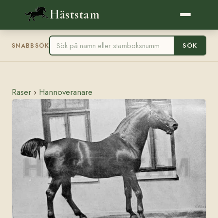
Häststam
SÖK
SNABBSÖK
Raser
›
Hannoveranare