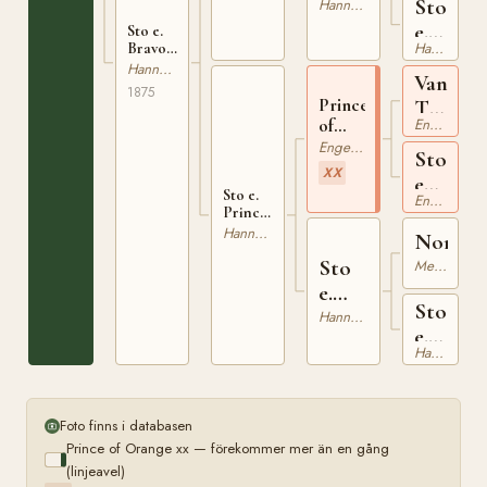
of
Sto
Hannoveranare
Orange
e.
Sto e.
xx
Hannoveranare
Bravo
Norfol
II
Hannoveranare
Van
187715875
1875
Prince
Tromp
Engelskt Fullblod
of
xx
Orange
Engelskt Fullblod
Sto
xx
XX
e
Sto e.
Engelskt Fullblod
Voltair
Prince
of
xx
Hannoveranare
Norfol
Orange
Sto
xx
Mecklenburgare
e.
Sto
Norfolk
Hannoveranare
e.
Hannoveranare
Bundle
Foto finns i databasen
Prince of Orange xx — förekommer mer än en gång
(linjeavel)