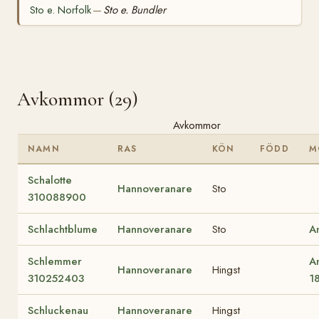
Sto e. Norfolk
Sto e. Bundler
—
Avkommor (29)
Avkommor
NAMN
RAS
KÖN
FÖDD
M
Schalotte
Hannoveranare
Sto
310088900
Schlachtblume
Hannoveranare
Sto
A
Schlemmer
A
Hannoveranare
Hingst
310252403
1
Schluckenau
Hannoveranare
Hingst