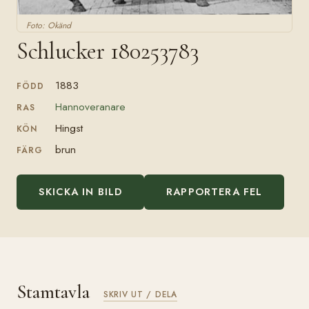
Foto: Okänd
Schlucker 180253783
1883
FÖDD
Hannoveranare
RAS
Hingst
KÖN
brun
FÄRG
SKICKA IN BILD
RAPPORTERA FEL
Stamtavla
SKRIV UT / DELA