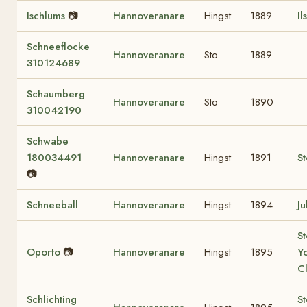
Ischlums
📷
Hannoveranare
Hingst
1889
Il
Schneeflocke
Hannoveranare
Sto
1889
310124689
Schaumberg
Hannoveranare
Sto
1890
310042190
Schwabe
180034491
Hannoveranare
Hingst
1891
St
📷
Schneeball
Hannoveranare
Hingst
1894
Ju
St
Oporto
📷
Hannoveranare
Hingst
1895
Y
C
Schlichting
St