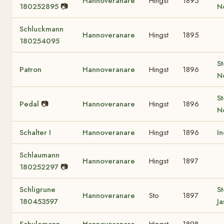
Hannoveranare
Hingst
1895
180252895
📷
No
Schluckmann
Hannoveranare
Hingst
1895
180254095
St
Patron
Hannoveranare
Hingst
1896
No
St
Pedal
📷
Hannoveranare
Hingst
1896
No
Schalter I
Hannoveranare
Hingst
1896
In
Schlaumann
Hannoveranare
Hingst
1897
180252297
📷
Schligrune
St
Hannoveranare
Sto
1897
180453597
Ja
Schulemann
Hannoveranare
Hingst
1898