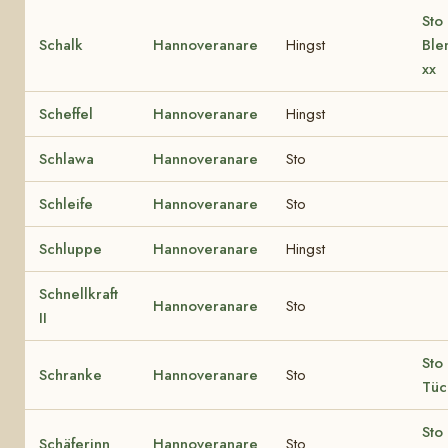
Sto 
Schalk
Hannoveranare
Hingst
Ble
xx
Scheffel
Hannoveranare
Hingst
Schlawa
Hannoveranare
Sto
Schleife
Hannoveranare
Sto
Schluppe
Hannoveranare
Hingst
Schnellkraft
Hannoveranare
Sto
II
Sto 
Schranke
Hannoveranare
Sto
Tüc
Sto 
Schäferinn
Hannoveranare
Sto