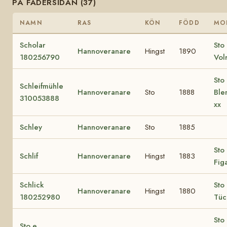
PÅ FADERSIDAN (37)
NAMN
RAS
KÖN
FÖDD
MO
Scholar
Sto 
Hannoveranare
Hingst
1890
180256790
Vol
Sto 
Schleifmühle
Hannoveranare
Sto
1888
Ble
310053888
xx
Schley
Hannoveranare
Sto
1885
Sto 
Schlif
Hannoveranare
Hingst
1883
Figa
Schlick
Sto 
Hannoveranare
Hingst
1880
180252980
Tüc
Sto 
Sto e.