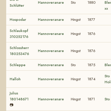
Hannoveranare
Sto
1880
Ble
Schlütter
xx
Hospodar
Hannoveranare
Hingst
1877
Schlaukopf
Hannoveranare
Hingst
1876
310252176
Schlossherr
Hannoveranare
Hingst
1876
180253476
Schleppe
Hannoveranare
Sto
1875
Ble
Sto 
Halloh
Hannoveranare
Hingst
1874
Hol
Julius
180148671
Hannoveranare
Hingst
1871
Sto 
📷