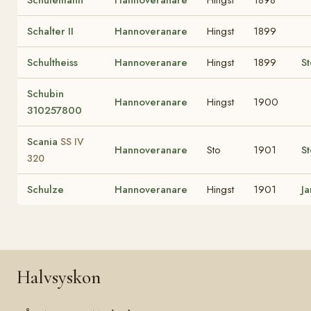
Schalter II
Hannoveranare
Hingst
1899
Schultheiss
Hannoveranare
Hingst
1899
St
Schubin
Hannoveranare
Hingst
1900
310257800
Scania
SS IV
Hannoveranare
Sto
1901
St
320
Schulze
Hannoveranare
Hingst
1901
Ja
Halvsyskon