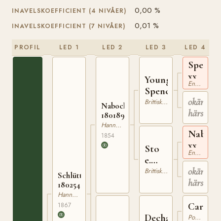
0,00 %
INAVELSKOEFFICIENT (4 NIVÅER)
0,01 %
INAVELSKOEFFICIENT (7 NIVÅER)
PROFIL
LED 1
LED 2
LED 3
LED 4
Spence
xx
Young
Engelskt Fullblod
Spencer
okänd
Brittiskt Varmblod
Nabocklish
härstam
180189554
Hannoveranare
Nabock
1854
xx
Sto
Engelskt Fullblod
e.
okänd
Nabocklish
Brittiskt Varmblod
Schlütter
härstam
180254867
Hannoveranare
Cardina
1867
Dechant
Pommerskt Varmblod