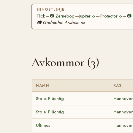
HINGSTLINJE
Flick
📷
Zernebog
Jupiter xx
Protector xx
📷
—
—
—
—
📷
Godolphin Arabian ox
Avkommor (3)
NAMN
RAS
Sto e. Flüchtig
Hannover
Sto e. Flüchtig
Hannover
Ultimus
Hannover