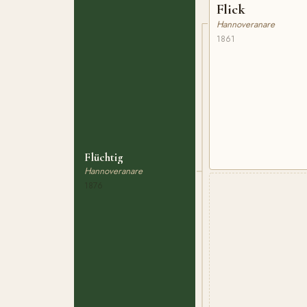
Flick
Hannoveranare
1861
Flüchtig
Hannoveranare
1876