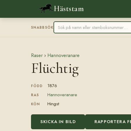
Häststam
SNABBSÖK
Raser
›
Hannoveranare
Flüchtig
1876
FÖDD
Hannoveranare
RAS
Hingst
KÖN
SKICKA IN BILD
RAPPORTERA F