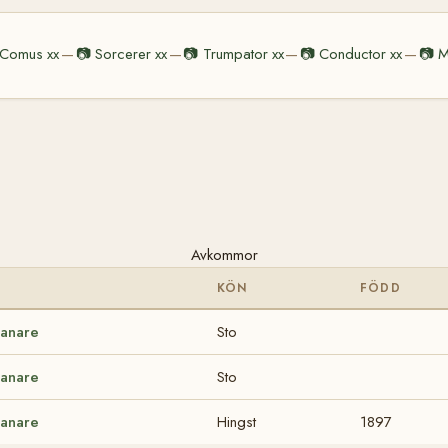
Comus xx
📷
Sorcerer xx
📷
Trumpator xx
📷
Conductor xx
📷
M
—
—
—
—
Avkommor
KÖN
FÖDD
anare
Sto
anare
Sto
anare
Hingst
1897