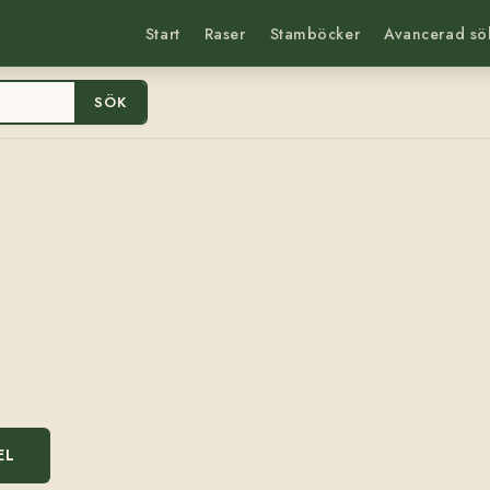
Start
Raser
Stamböcker
Avancerad sö
SÖK
EL