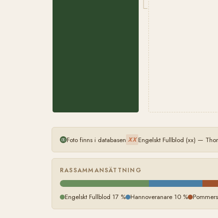
Foto finns i databasen
Engelskt Fullblod (xx) — Th
XX
RASSAMMANSÄTTNING
Engelskt Fullblod 17 %
Hannoveranare 10 %
Pommers