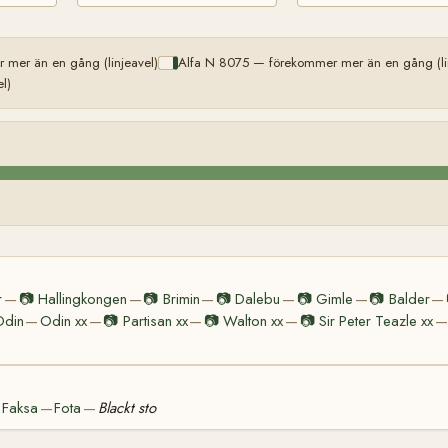
 mer än en gång (linjeavel)
Alfa N 8075 — förekommer mer än en gång (li
l)
r
📷
Hallingkongen
📷
Brimin
📷
Dalebu
📷
Gimle
📷
Balder
—
—
—
—
—
—
Odin
Odin xx
📷
Partisan xx
📷
Walton xx
📷
Sir Peter Teazle xx
—
—
—
—
—
Faksa
Fota
Blackt sto
—
—