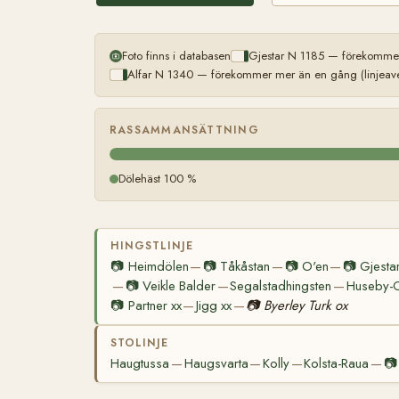
Foto finns i databasen
Gjestar N 1185 — förekommer
Alfar N 1340 — förekommer mer än en gång (linjeave
RASSAMMANSÄTTNING
Dölehäst 100 %
HINGSTLINJE
📷
Heimdölen
📷
Tåkåstan
📷
O'en
📷
Gjesta
—
—
—
📷
Veikle Balder
Segalstadhingsten
Huseby-
—
—
—
📷
Partner xx
Jigg xx
📷
Byerley Turk ox
—
—
STOLINJE
Haugtussa
Haugsvarta
Kolly
Kolsta-Raua
📷
—
—
—
—