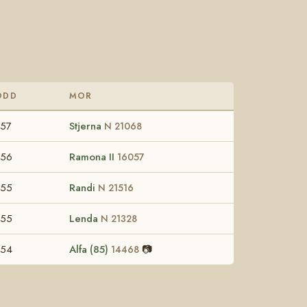
ÖDD
MOR
957
Stjerna
N 21068
956
Ramona II
16057
955
Randi
N 21516
955
Lenda
N 21328
954
Alfa (85)
📷
14468