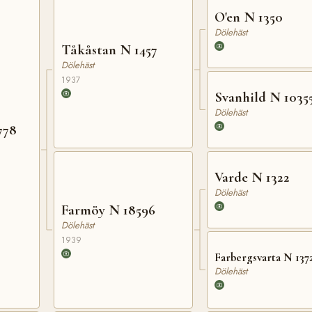
O'en N 1350
Dölehäst
Tåkåstan N 1457
Dölehäst
1937
Svanhild N 1035
Dölehäst
778
Varde N 1322
Dölehäst
Farmöy N 18596
Dölehäst
1939
Farbergsvarta N 137
Dölehäst