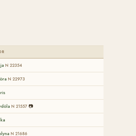
OR
lja
N 22354
öra
N 22973
ris
ydöla
📷
N 21557
ika
lyna
N 21686