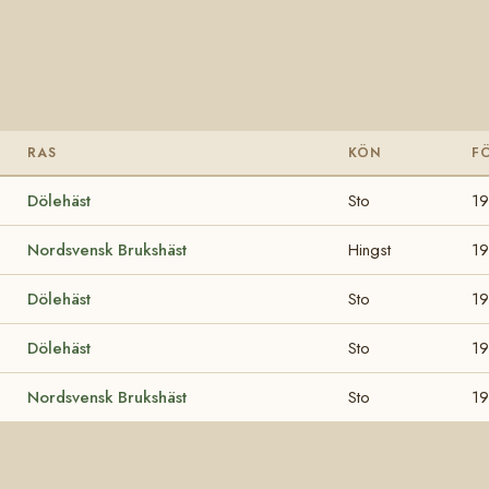
RAS
KÖN
F
Dölehäst
Sto
1
Nordsvensk Brukshäst
Hingst
1
Dölehäst
Sto
1
Dölehäst
Sto
1
Nordsvensk Brukshäst
Sto
1