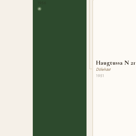
1956
Haugtussa N 21
Dölehäst
1951