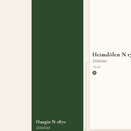
Heimdölen N 1
Dölehäst
1948
Haugin N 1870
Dölehäst