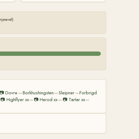
njeavel)
📷
Dovre
Borkhushingsten
Sleipner
Forbrigd
—
—
—
📷
Highflyer xx
📷
Herod xx
📷
Tartar xx
—
—
—