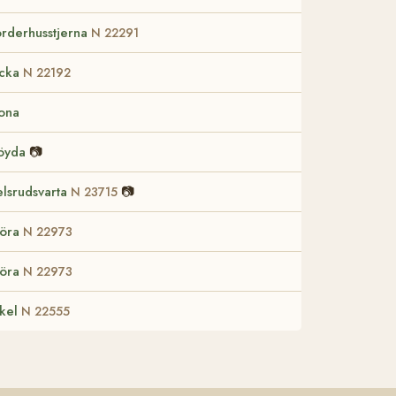
rderhusstjerna
N 22291
icka
N 22192
ona
öyda
📷
elsrudsvarta
📷
N 23715
öra
N 22973
öra
N 22973
kel
N 22555