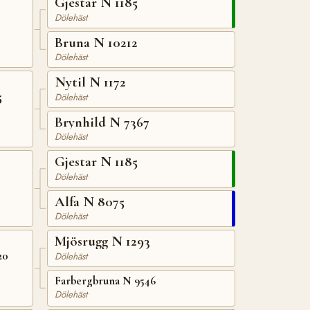
Gjestar N 1185
Dölehäst
Bruna N 10212
Dölehäst
Nytil N 1172
5
Dölehäst
Brynhild N 7367
Dölehäst
Gjestar N 1185
Dölehäst
Alfa N 8075
Dölehäst
Mjösrugg N 1293
20
Dölehäst
Farbergbruna N 9546
Dölehäst