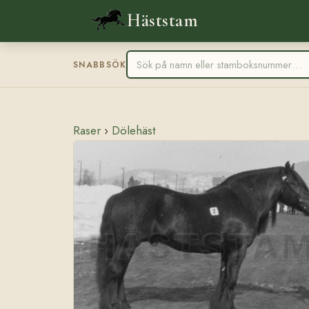
Häststam
SNABBSÖK
Raser
›
Dölehäst