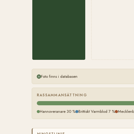
Foto finns i databasen
RASSAMMANSÄTTNING
Hannoveranare 30 %
Brittiskt Varmblod 7 %
Mecklenb
HINGSTLINJE