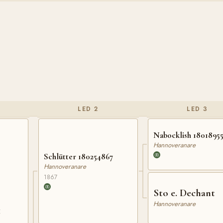
LED 2
LED 3
Nabocklish 1801895
Hannoveranare
Schlütter 180254867
Hannoveranare
1867
Sto e. Dechant
Hannoveranare
1