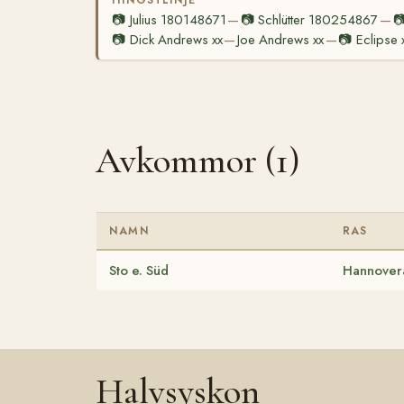
📷
Julius 180148671
📷
Schlütter 180254867

—
—
📷
Dick Andrews xx
Joe Andrews xx
📷
Eclipse 
—
—
Avkommor (1)
NAMN
RAS
Sto e. Süd
Hannover
Halvsyskon