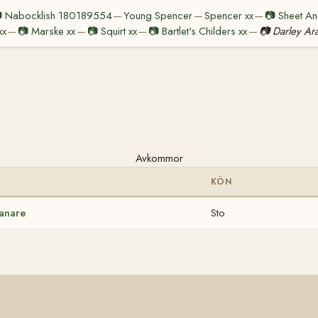

Nabocklish 180189554
Young Spencer
Spencer xx
📷
Sheet An
—
—
—
xx
📷
Marske xx
📷
Squirt xx
📷
Bartlet's Childers xx
📷
Darley Ar
—
—
—
—
Avkommor
KÖN
anare
Sto