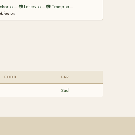
chor xx
📷
Lottery xx
📷
Tramp xx
—
—
—
abian ox
FÖDD
FAR
Süd