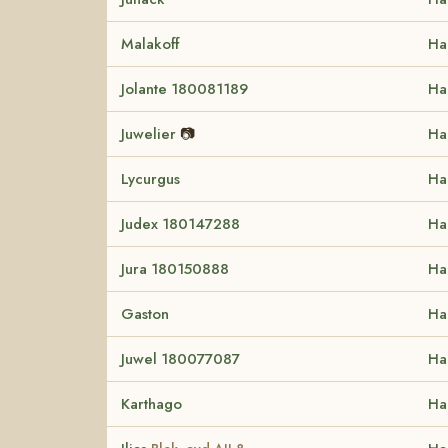
Malakoff
Ha
Jolante 180081189
Ha
Juwelier
📷
Ha
Lycurgus
Ha
Judex 180147288
Ha
Jura 180150888
Ha
Gaston
Ha
Juwel 180077087
Ha
Karthago
Ha