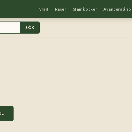
Start
Raser
Stamböcker
Avancerad sö
SÖK
EL