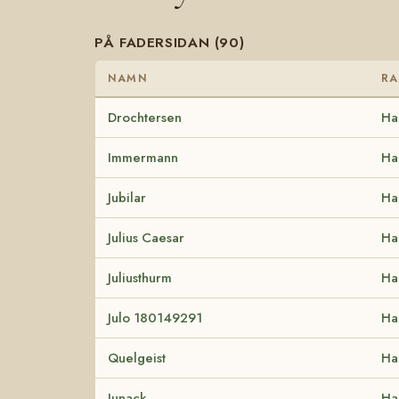
PÅ FADERSIDAN (90)
NAMN
RA
Drochtersen
Ha
Immermann
Ha
Jubilar
Ha
Julius Caesar
Ha
Juliusthurm
Ha
Julo 180149291
Ha
Quelgeist
Ha
Junack
Ha