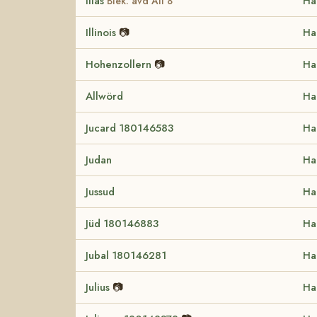
Ilias
Ha
Blek. avd AII 8
Illinois
📷
Ha
Hohenzollern
📷
Ha
Allwörd
Ha
Jucard 180146583
Ha
Judan
Ha
Jussud
Ha
Jüd 180146883
Ha
Jubal 180146281
Ha
Julius
📷
Ha