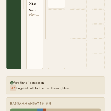
Sto
e.
Schreck
Hannoveranare
Foto finns i databasen
Engelskt Fullblod (xx) — Thoroughbred
XX
RASSAMMANSÄTTNING