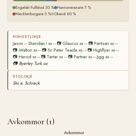
Engelskt Fullblod 30 %
Hannoveranare 7 %
Mecklenburgare 3 %
Okänd 60 %
HINGSTLINJE
Jason
Sheridan I xx
📷
Glaucus xx
📷
Partisan xx
—
—
—
—
📷
Walton xx
📷
Sir Peter Teazle xx
📷
Highflyer xx
—
—
—
📷
Herod xx
📷
Tartar xx
📷
Partner xx
Jigg xx
—
—
—
—
📷
Byerley Turk ox
STOLINJE
Sto e. Schreck
Avkommor (1)
Avkommor