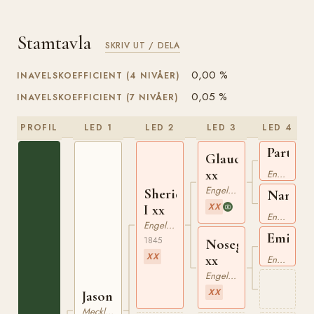
Stamtavla
SKRIV UT / DELA
0,00 %
INAVELSKOEFFICIENT (4 NIVÅER)
0,05 %
INAVELSKOEFFICIENT (7 NIVÅER)
PROFIL
LED 1
LED 2
LED 3
LED 4
Partisa
Glaucus
xx
xx
Engelskt Fullblod
Engelskt Fullblod
Sheridan
Nanine
XX
I xx
xx
Engelskt Fullblod
Engelskt Fullblod
Emilius
1845
Nosegay
xx
XX
xx
Engelskt Fullblod
Engelskt Fullblod
XX
Jason
Mecklenburgare