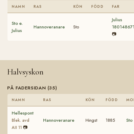
NAMN
RAS
KÖN
FÖDD
FAR
Julius
Sto e.
Hannoveranare
Sto
18014867
Julius
📷
Halvsyskon
PÅ FADERSIDAN (35)
NAMN
RAS
KÖN
FÖDD
MO
Hellespont
Hannoveranare
Hingst
1885
Sto
Blek. avd
📷
AII 11