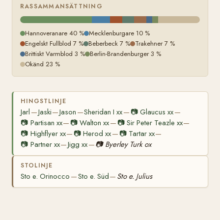
RASSAMMANSÄTTNING
Hannoveranare 40 %
Mecklenburgare 10 %
Engelskt Fullblod 7 %
Beberbeck 7 %
Trakehner 7 %
Brittiskt Varmblod 3 %
Berlin-Brandenburger 3 %
Okänd 23 %
HINGSTLINJE
Jarl
Jaski
Jason
Sheridan I xx
📷
Glaucus xx
—
—
—
—
—
📷
Partisan xx
📷
Walton xx
📷
Sir Peter Teazle xx
—
—
—
📷
Highflyer xx
📷
Herod xx
📷
Tartar xx
—
—
—
📷
Partner xx
Jigg xx
📷
Byerley Turk ox
—
—
STOLINJE
Sto e. Orinocco
Sto e. Süd
Sto e. Julius
—
—