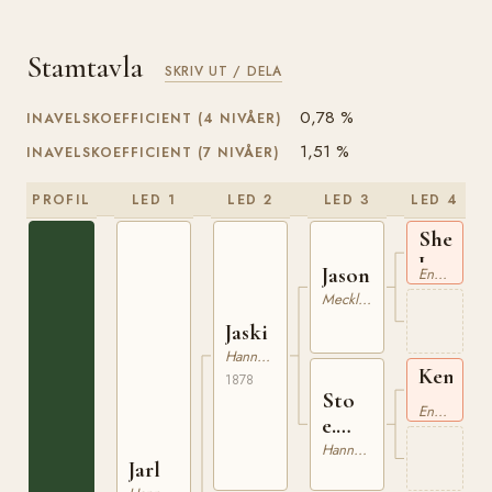
Stamtavla
SKRIV UT / DELA
0,78 %
INAVELSKOEFFICIENT (4 NIVÅER)
1,51 %
INAVELSKOEFFICIENT (7 NIVÅER)
PROFIL
LED 1
LED 2
LED 3
LED 4
Sherida
I xx
Jason
Engelskt Fullblod
Mecklenburgare
Jaski
Hannoveranare
Kentuc
1878
Sto
xx
Engelskt Fullblod
e.
Kentucky
Hannoveranare
Jarl
xx