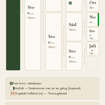
Orsowa
Sto
Berlin-Brandenburger
e.
Norfol
Orinocco
Hannoveranare
Mecklenburgare
Süd
Hannoveranare
Sto
e.
Sto
Hannoveranare
The
e.
Nigger
Julius
Süd
Hannoveranare
xx
Sto
1801486
Hannoveranare
e.
Julius
Hannoveranare
Foto finns i databasen
Norfolk — förekommer mer än en gång (linjeavel)
Engelskt Fullblod (xx) — Thoroughbred
XX