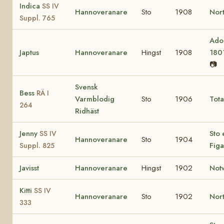
Indica
SS IV
Hannoveranare
Sto
1908
Nort
Suppl. 765
Ado
Japtus
Hannoveranare
Hingst
1908
180
📷
Svensk
Bess
RÄ I
Varmblodig
Sto
1906
Tot
264
Ridhäst
Jenny
Sto 
SS IV
Hannoveranare
Sto
1904
Figa
Suppl. 825
Javisst
Hannoveranare
Hingst
1902
Not
Kitti
SS IV
Hannoveranare
Sto
1902
Nort
333