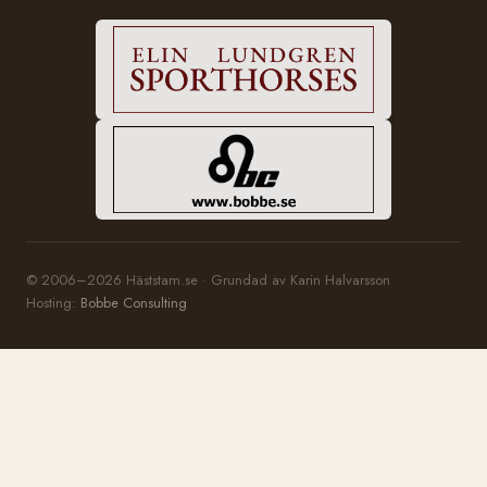
© 2006–2026 Häststam.se · Grundad av Karin Halvarsson
Hosting:
Bobbe Consulting