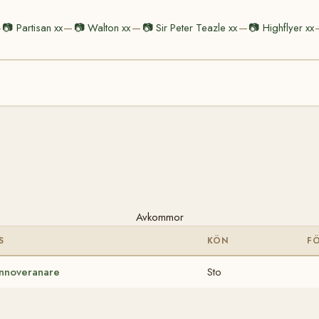
📷
Partisan xx
📷
Walton xx
📷
Sir Peter Teazle xx
📷
Highflyer xx
—
—
—
—
Avkommor
S
KÖN
F
nnoveranare
Sto