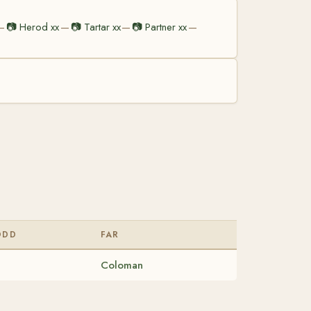
📷
Herod xx
📷
Tartar xx
📷
Partner xx
—
—
—
—
ÖDD
FAR
Coloman