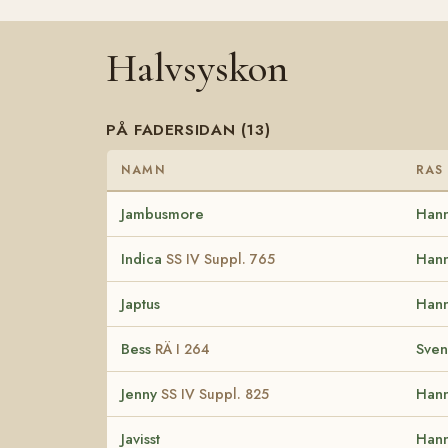
Halvsyskon
PÅ FADERSIDAN (13)
NAMN
RAS
Jambusmore
Han
Indica
Han
SS IV Suppl. 765
Japtus
Han
Bess
Sven
RÄ I 264
Jenny
Han
SS IV Suppl. 825
Javisst
Han