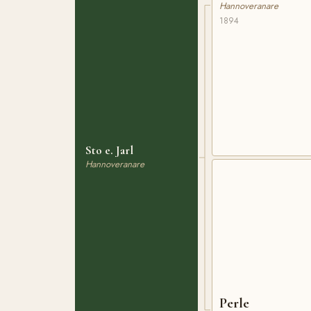
Hannoveranare
1894
Sto e. Jarl
Hannoveranare
Perle