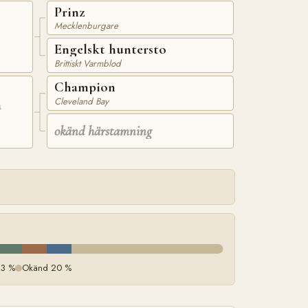
Prinz
Mecklenburgare
Engelskt huntersto
Brittiskt Varmblod
Champion
Cleveland Bay
n
okänd härstamning
 3 %
Okänd 20 %