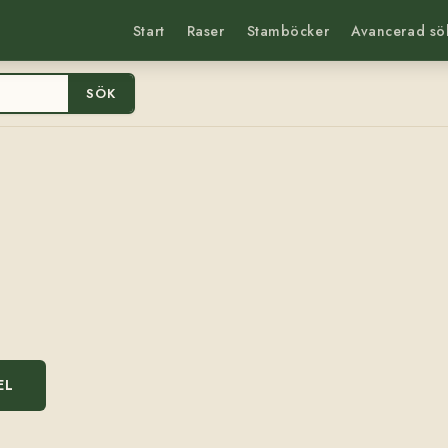
Start
Raser
Stamböcker
Avancerad sö
SÖK
EL