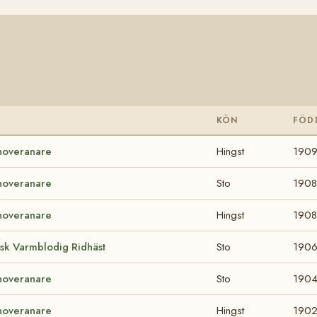
KÖN
FÖD
noveranare
Hingst
190
noveranare
Sto
1908
noveranare
Hingst
1908
sk Varmblodig Ridhäst
Sto
190
noveranare
Sto
190
noveranare
Hingst
190