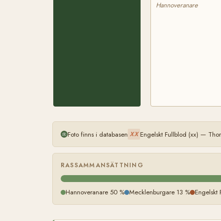
Hannoveranare
Foto finns i databasen
Engelskt Fullblod (xx) — Th
XX
RASSAMMANSÄTTNING
Hannoveranare 50 %
Mecklenburgare 13 %
Engelskt 