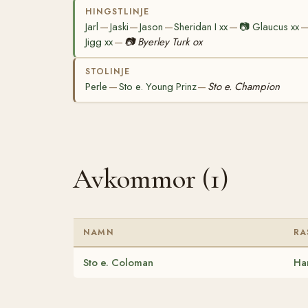
HINGSTLINJE
Jarl
Jaski
Jason
Sheridan I xx
📷
Glaucus xx
—
—
—
—
Jigg xx
📷
Byerley Turk ox
—
STOLINJE
Perle
Sto e. Young Prinz
Sto e. Champion
—
—
Avkommor (1)
NAMN
RA
Sto e. Coloman
Ha