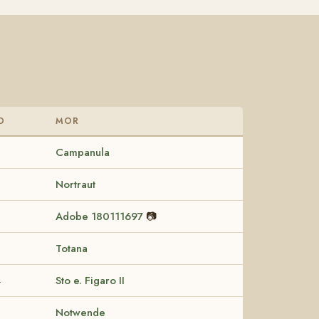
D
MOR
9
Campanula
Nortraut
Adobe 180111697
📷
6
Totana
4
Sto e. Figaro II
2
Notwende