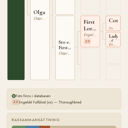
Olga
Ostpreussare
Cotswo
First
xx
Lord
Engelskt Fullblod
xx
Engelskt Fullblod
Lady
of
XX
Sto e.
Engelskt Fullblod
the
First
Lake
Lord
Ostpreussare
xx
xx
Foto finns i databasen
Engelskt Fullblod (xx) — Thoroughbred
XX
RASSAMMANSÄTTNING