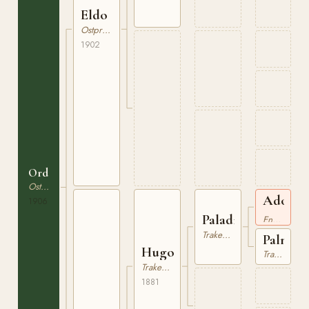
Eldo
Ostpreussare
1902
Ordensritter
Ostpreussare
Adonis
1906
xx
Paladin
Engelskt Fullblod
Trakehner
Palme
Hugo
Trakehner
Trakehner
1881