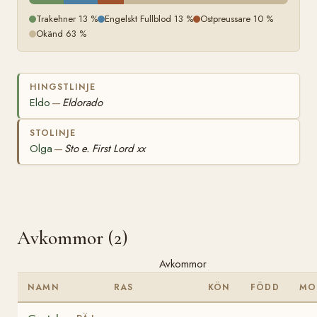
Trakehner 13 %
Engelskt Fullblod 13 %
Ostpreussare 10 %
Okänd 63 %
HINGSTLINJE
Eldo
Eldorado
—
STOLINJE
Olga
Sto e. First Lord xx
—
Avkommor (2)
Avkommor
NAMN
RAS
KÖN
FÖDD
MO