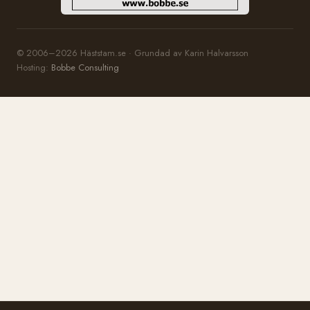
© 2006–2026 Häststam.se · Grundad av Karin Halvarsson
Hosting:
Bobbe Consulting