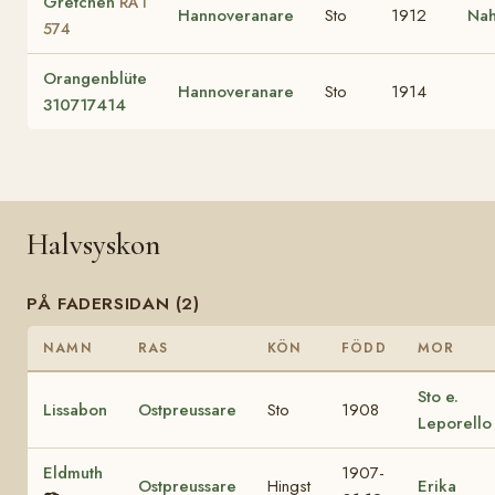
Gretchen
RÄ I
Hannoveranare
Sto
1912
Na
574
Orangenblüte
Hannoveranare
Sto
1914
310717414
Halvsyskon
PÅ FADERSIDAN (2)
NAMN
RAS
KÖN
FÖDD
MOR
Sto e.
Lissabon
Ostpreussare
Sto
1908
Leporello
Eldmuth
1907-
Ostpreussare
Hingst
Erika