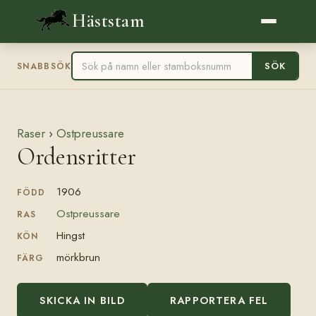
Häststam
SÖK
SNABBSÖK
Raser
›
Ostpreussare
Ordensritter
1906
FÖDD
Ostpreussare
RAS
Hingst
KÖN
mörkbrun
FÄRG
SKICKA IN BILD
RAPPORTERA FEL