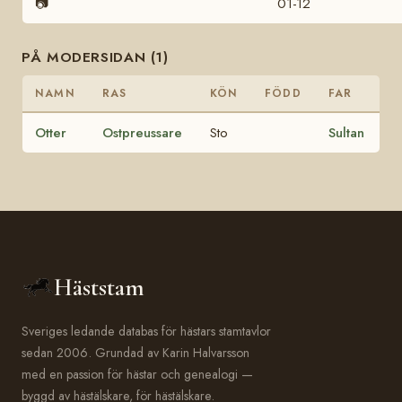
📷
01-12
PÅ MODERSIDAN (1)
NAMN
RAS
KÖN
FÖDD
FAR
Otter
Ostpreussare
Sto
Sultan
Häststam
Sveriges ledande databas för hästars stamtavlor
sedan 2006. Grundad av Karin Halvarsson
med en passion för hästar och genealogi —
byggd av hästälskare, för hästälskare.