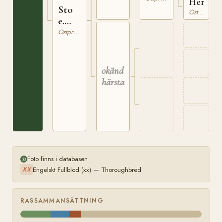
Hertha
Sto
Ostpreussare
e.
Leporello
Ostpreussare
okänd
härstamning
Foto finns i databasen
Engelskt Fullblod (xx) — Thoroughbred
XX
RASSAMMANSÄTTNING