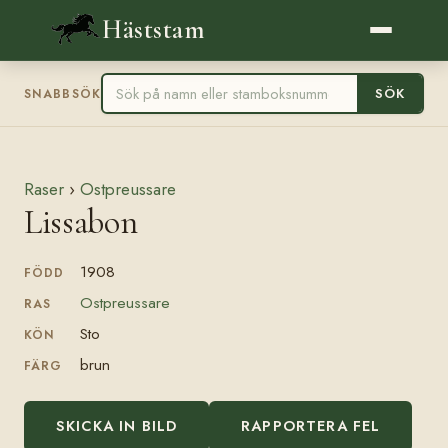
Häststam
SÖK
SNABBSÖK
Raser
›
Ostpreussare
Lissabon
1908
FÖDD
Ostpreussare
RAS
Sto
KÖN
brun
FÄRG
SKICKA IN BILD
RAPPORTERA FEL