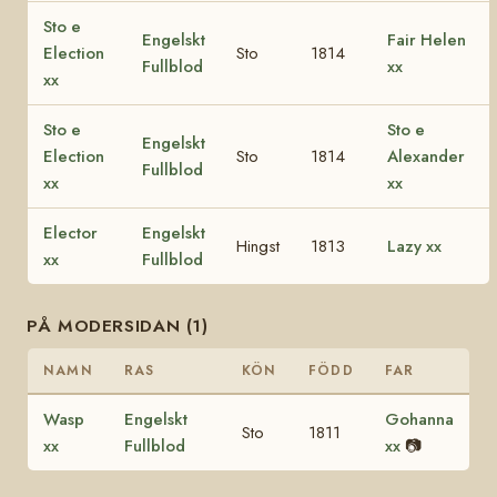
Sto e
Engelskt
Fair Helen
Election
Sto
1814
Fullblod
xx
xx
Sto e
Sto e
Engelskt
Election
Sto
1814
Alexander
Fullblod
xx
xx
Elector
Engelskt
Hingst
1813
Lazy xx
xx
Fullblod
PÅ MODERSIDAN (1)
NAMN
RAS
KÖN
FÖDD
FAR
Wasp
Engelskt
Gohanna
Sto
1811
xx
Fullblod
xx
📷