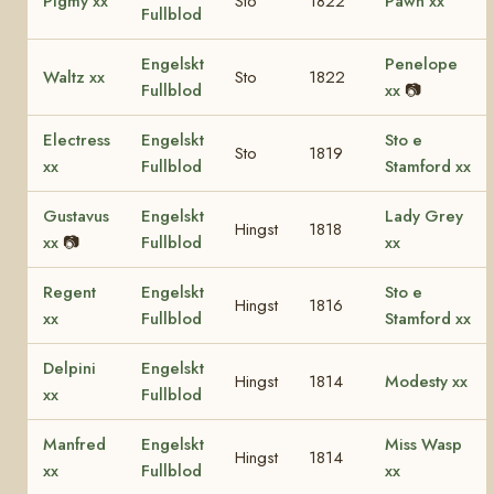
Pigmy xx
Sto
1822
Pawn xx
Fullblod
Engelskt
Penelope
Waltz xx
Sto
1822
Fullblod
xx
📷
Electress
Engelskt
Sto e
Sto
1819
xx
Fullblod
Stamford xx
Gustavus
Engelskt
Lady Grey
Hingst
1818
xx
📷
Fullblod
xx
Regent
Engelskt
Sto e
Hingst
1816
xx
Fullblod
Stamford xx
Delpini
Engelskt
Hingst
1814
Modesty xx
xx
Fullblod
Manfred
Engelskt
Miss Wasp
Hingst
1814
xx
Fullblod
xx