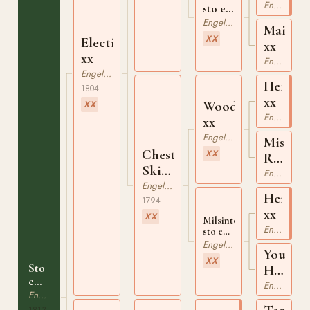
Engelskt Fullblod
sto e
Herod
Engelskt Fullblod
Maiden
xx
XX
Election
xx
xx
Engelskt Fullblod
Engelskt Fullblod
Herod
1804
xx
Woodpecker
XX
Engelskt Fullblod
xx
Engelskt Fullblod
Miss
Chestnut
XX
Ramsde
Skim
xx
Engelskt Fullblod
xx
Engelskt Fullblod
Herod
1794
xx
XX
Milsintowns
Engelskt Fullblod
sto e
Herod
Engelskt Fullblod
Young
xx
XX
Sto
Hag
e
xx
Engelskt Fullblod
Election
Engelskt Fullblod
xx