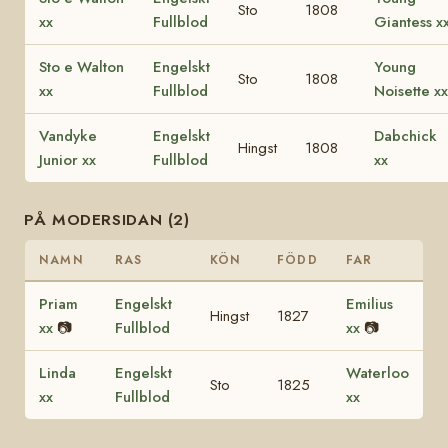
Sto
1808
xx
Fullblod
Giantess x
Sto e Walton
Engelskt
Young
Sto
1808
xx
Fullblod
Noisette xx
Vandyke
Engelskt
Dabchick
Hingst
1808
Junior xx
Fullblod
xx
PÅ MODERSIDAN (2)
NAMN
RAS
KÖN
FÖDD
FAR
Priam
Engelskt
Emilius
Hingst
1827
xx
📷
Fullblod
xx
📷
Linda
Engelskt
Waterloo
Sto
1825
xx
Fullblod
xx