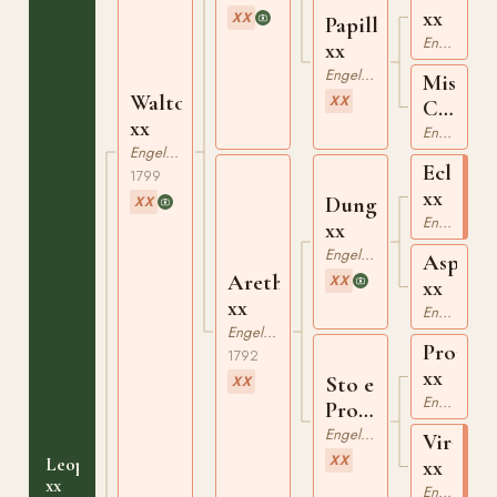
xx
XX
Papillon
Engelskt Fullblod
xx
Engelskt Fullblod
Miss
Walton
XX
Clevela
xx
xx
Engelskt Fullblod
Engelskt Fullblod
Eclipse
1799
xx
Dungannon
XX
Engelskt Fullblod
xx
Engelskt Fullblod
Aspasia
Arethusa
XX
xx
xx
Engelskt Fullblod
Engelskt Fullblod
Prophe
1792
xx
Sto e
XX
Engelskt Fullblod
Prophet
xx
Engelskt Fullblod
Virago
XX
Leopoldine
xx
xx
Engelskt Fullblod