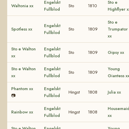
Engelskt
Sto e
Waltonia xx
Sto
1810
Fullblod
Highflyer x
Sto e
Engelskt
Spotless xx
Sto
1809
Trumpator
Fullblod
xx
Sto e Walton
Engelskt
Sto
1809
Gipsy xx
xx
Fullblod
Sto e Walton
Engelskt
Young
Sto
1809
xx
Fullblod
Giantess x
Phantom xx
Engelskt
Hingst
1808
Julia xx
📷
Fullblod
Engelskt
Housemai
Rainbow xx
Hingst
1808
Fullblod
xx
Sto e Walton
Engelskt
Young