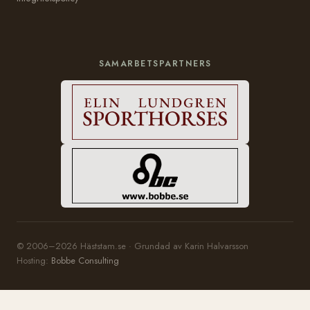
SAMARBETSPARTNERS
© 2006–2026 Häststam.se · Grundad av Karin Halvarsson
Hosting:
Bobbe Consulting