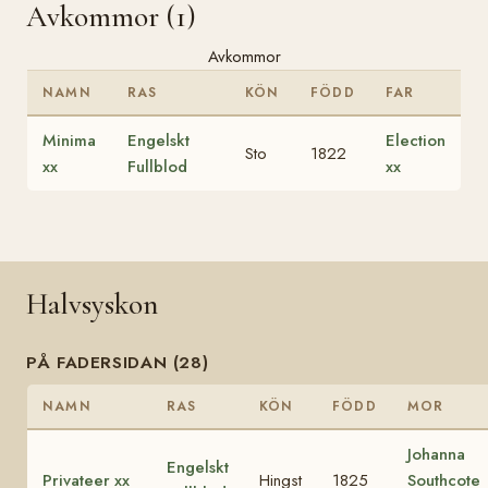
Avkommor (1)
Avkommor
NAMN
RAS
KÖN
FÖDD
FAR
Minima
Engelskt
Election
Sto
1822
xx
Fullblod
xx
Halvsyskon
PÅ FADERSIDAN (28)
NAMN
RAS
KÖN
FÖDD
MOR
Johanna
Engelskt
Privateer xx
Hingst
1825
Southcote