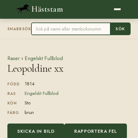
Häststam
SÖK
SNABBSÖK
Raser
›
Engelskt Fullblod
Leopoldine xx
1814
FÖDD
Engelskt Fullblod
RAS
Sto
KÖN
brun
FÄRG
SKICKA IN BILD
RAPPORTERA FEL