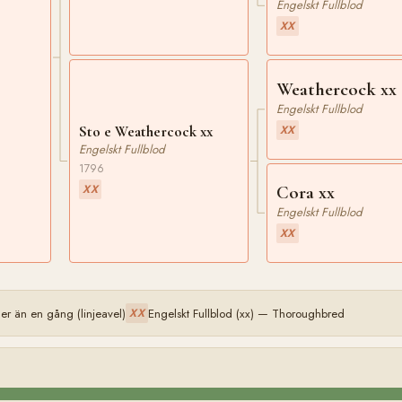
Engelskt Fullblod
x
XX
Weathercock xx
Engelskt Fullblod
XX
Sto e Weathercock xx
Engelskt Fullblod
1796
XX
Cora xx
Engelskt Fullblod
XX
r än en gång (linjeavel)
Engelskt Fullblod (xx) — Thoroughbred
XX