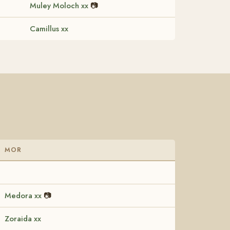
Muley Moloch xx
📷
Camillus xx
MOR
Medora xx
📷
Zoraida xx