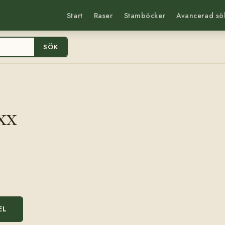
Start
Raser
Stamböcker
Avancerad sö
SÖK
xx
EL