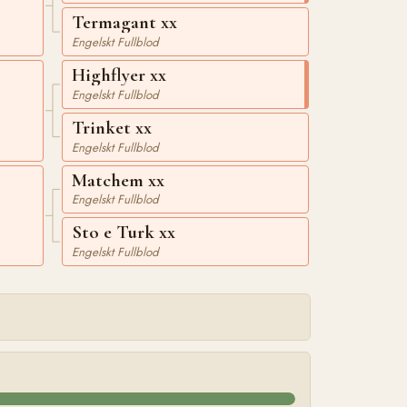
Termagant xx
Engelskt Fullblod
Highflyer xx
Engelskt Fullblod
Trinket xx
Engelskt Fullblod
Matchem xx
Engelskt Fullblod
Sto e Turk xx
Engelskt Fullblod