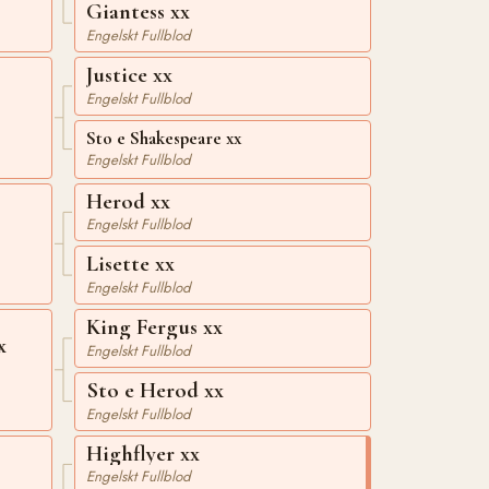
Giantess xx
Engelskt Fullblod
Justice xx
Engelskt Fullblod
Sto e Shakespeare xx
Engelskt Fullblod
Herod xx
Engelskt Fullblod
Lisette xx
Engelskt Fullblod
King Fergus xx
x
Engelskt Fullblod
Sto e Herod xx
Engelskt Fullblod
Highflyer xx
Engelskt Fullblod