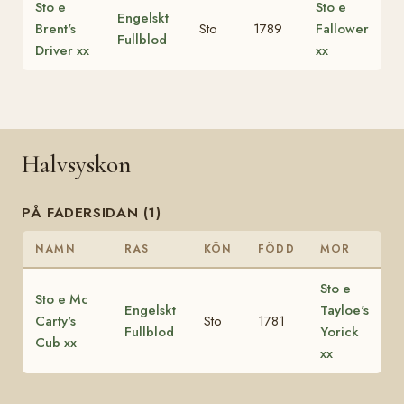
Sto e
Sto e
Engelskt
Brent's
Sto
1789
Fallower
Fullblod
Driver xx
xx
Halvsyskon
PÅ FADERSIDAN (1)
NAMN
RAS
KÖN
FÖDD
MOR
Sto e
Sto e Mc
Engelskt
Tayloe's
Carty's
Sto
1781
Fullblod
Yorick
Cub xx
xx