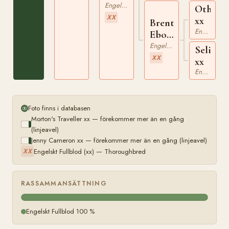
xx
Engelskt Fullblod
Othello
XX
xx
Brents
Engelskt Fullblod
Ebony
xx
Engelskt Fullblod
Selima
XX
xx
Engelskt Fullblod
Foto finns i databasen
Morton's Traveller xx — förekommer mer än en gång
(linjeavel)
Jenny Cameron xx — förekommer mer än en gång (linjeavel)
Engelskt Fullblod (xx) — Thoroughbred
XX
RASSAMMANSÄTTNING
Engelskt Fullblod 100 %