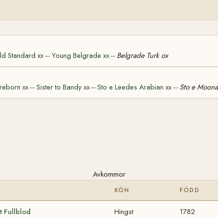
ld Standard xx
Young Belgrade xx
Belgrade Turk ox
—
—
ireborn xx
Sister to Bandy xx
Sto e Leedes Arabian xx
Sto e Moona
—
—
—
Avkommor
KÖN
FÖDD
t Fullblod
Hingst
1782