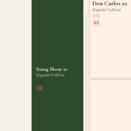
Don Carlos xx
Engelskt Fullblod
1772
XX
Young Ebony xx
Engelskt Fullblod
1780
XX