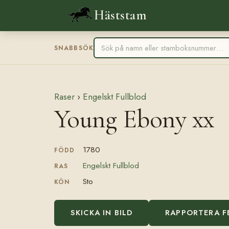
Häststam
SNABBSÖK
Raser
›
Engelskt Fullblod
Young Ebony xx
1780
FÖDD
Engelskt Fullblod
RAS
Sto
KÖN
SKICKA IN BILD
RAPPORTERA F