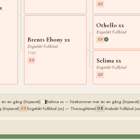
XX
x
Othello xx
Engelskt Fullblod
Brents Ebony xx
XX
Engelskt Fullblod
1760
Selima xx
XX
Engelskt Fullblod
XX
än en gång (linjeavel)
Selima xx — förekommer mer än en gång (linjeavel)
(linjeavel)
Engelskt Fullblod (xx) — Thoroughbred
Arabiskt Fullblod (ox
XX
OX