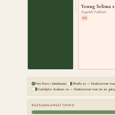
Young Selima x
Engelskt Fullblod
XX
Foto finns i databasen
Othello xx — förekommer mer 
Godolphin Arabian ox — förekommer mer än en gång 
RASSAMMANSÄTTNING