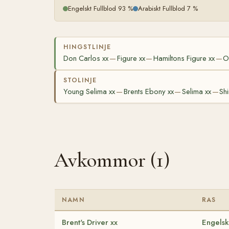
Engelskt Fullblod 93 %
Arabiskt Fullblod 7 %
HINGSTLINJE
Don Carlos xx
Figure xx
Hamiltons Figure xx
O
—
—
—
STOLINJE
Young Selima xx
Brents Ebony xx
Selima xx
Sh
—
—
—
Avkommor (1)
NAMN
RAS
Brent's Driver xx
Engelsk