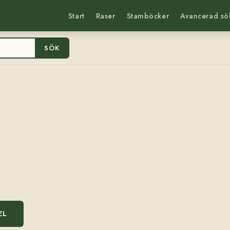
Start
Raser
Stamböcker
Avancerad sö
SÖK
EL