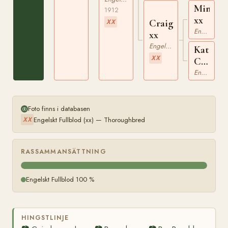
Mintin
1912
xx
Craigmaddie
XX
Engelskt Fullblod
xx
Engelskt Fullblod
Kate
XX
Craig
xx
Engelskt Fullblod
Foto finns i databasen
Engelskt Fullblod (xx) — Thoroughbred
XX
RASSAMMANSÄTTNING
Engelskt Fullblod 100 %
HINGSTLINJE