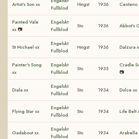
Engelskt
Artist's Son xx
Hingst
1936
Centeno 
Fullblod
Painted Vale
Engelskt
Sto
1936
Abbot's 
xx
📷
Fullblod
Engelskt
St Michael xx
Hingst
1936
Dalzura x
Fullblod
Painter's Song
Engelskt
Cradle S
Sto
1935
xx
Fullblod
📷
Engelskt
Diala xx
Sto
1934
Dulce xx
Fullblod
Engelskt
Flying Star xx
Sto
1934
Life Belt 
Fullblod
Engelskt
Gadabout xx
Sto
1934
Arabella 
Fullblod