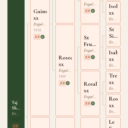
Engelskt Fullblod
Isoletta
Gainsborough
XX
xx
xx
Engelskt Fullblod
Engelskt Fullblod
St
1915
Simon
St
XX
xx
Engelskt Fullblod
Frusquin
xx
Engelskt Fullblod
Isabel
Rosedrop
XX
xx
xx
Engelskt Fullblod
Engelskt Fullblod
Trento
1907
xx
Rosaline
XX
Engelskt Fullblod
xx
Engelskt Fullblod
Rosalys
Taj
XX
xx
Shirin
Engelskt Fullblod
xx
Engelskt Fullblod
1927
Le
XX