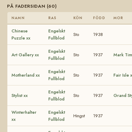
PÅ FADERSIDAN (60)
NAMN
RAS
KÖN
FÖDD
MOR
Chinese
Engelskt
Sto
1938
Puzzle xx
Fullblod
Engelskt
Art Gallery xx
Sto
1937
Mark Tim
Fullblod
Engelskt
Motherland xx
Sto
1937
Fair Isle 
Fullblod
Engelskt
Stylist xx
Sto
1937
Grand Sty
Fullblod
Winterhalter
Engelskt
Hingst
1937
xx
Fullblod