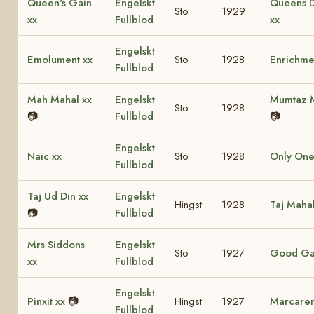
Queen's Gain
Engelskt
Queens 
Sto
1929
xx
Fullblod
xx
Engelskt
Emolument xx
Sto
1928
Enrichme
Fullblod
Mah Mahal xx
Engelskt
Mumtaz M
Sto
1928
📷
Fullblod
📷
Engelskt
Naic xx
Sto
1928
Only One
Fullblod
Taj Ud Din xx
Engelskt
Hingst
1928
Taj Mahal
📷
Fullblod
Mrs Siddons
Engelskt
Sto
1927
Good Ga
xx
Fullblod
Engelskt
Pinxit xx
📷
Hingst
1927
Marcare
Fullblod