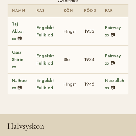
Avkommor
NAMN
RAS
KÖN
FÖDD
FAR
Taj
Engelskt
Fairway
Akbar
Hingst
1933
Fullblod
xx
📷
xx
📷
Qasr
Engelskt
Fairway
Shirin
Sto
1934
Fullblod
xx
📷
xx
Nathoo
Engelskt
Nasrullah
Hingst
1945
xx
📷
Fullblod
xx
📷
Halvsyskon