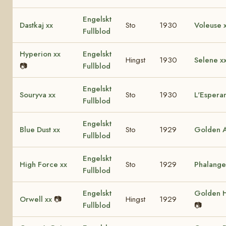
Engelskt
Dastkaj xx
Sto
1930
Voleuse 
Fullblod
Hyperion xx
Engelskt
Hingst
1930
Selene x
📷
Fullblod
Engelskt
Souryva xx
Sto
1930
L'Espera
Fullblod
Engelskt
Blue Dust xx
Sto
1929
Golden A
Fullblod
Engelskt
High Force xx
Sto
1929
Phalange
Fullblod
Engelskt
Golden H
Orwell xx
📷
Hingst
1929
Fullblod
📷