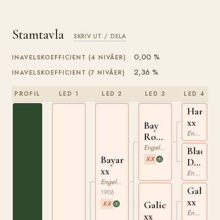
Stamtavla
SKRIV UT / DELA
0,00 %
INAVELSKOEFFICIENT (4 NIVÅER)
2,36 %
INAVELSKOEFFICIENT (7 NIVÅER)
PROFIL
LED 1
LED 2
LED 3
LED 4
Hampt
xx
Bay
Engelskt Fullblod
Ronald
xx
Engelskt Fullblod
Black
Bayardo
XX
Duches
xx
xx
Engelskt Fullblod
Engelskt Fullblod
Galopi
1906
xx
Galicia
XX
Engelskt Fullblod
xx