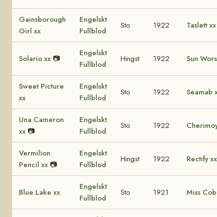
Gainsborough
Engelskt
Sto
1922
Taslett xx
Girl xx
Fullblod
Engelskt
Solario xx
📷
Hingst
1922
Sun Wors
Fullblod
Sweet Picture
Engelskt
Sto
1922
Seamab 
xx
Fullblod
Una Cameron
Engelskt
Sto
1922
Cherimoy
xx
📷
Fullblod
Vermilion
Engelskt
Hingst
1922
Rectify xx
Pencil xx
📷
Fullblod
Engelskt
Blue Lake xx
Sto
1921
Miss Coba
Fullblod