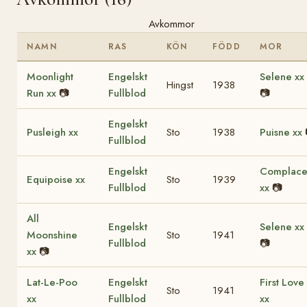
Avkommor
NAMN
RAS
KÖN
FÖDD
MOR
Moonlight
Engelskt
Selene xx
Hingst
1938
Run xx
📷
Fullblod
📷
Engelskt
Pusleigh xx
Sto
1938
Puisne xx
Fullblod
Engelskt
Complace
Equipoise xx
Sto
1939
Fullblod
xx
📷
All
Engelskt
Selene xx
Moonshine
Sto
1941
Fullblod
📷
xx
📷
Lat-Le-Poo
Engelskt
First Love
Sto
1941
xx
Fullblod
xx