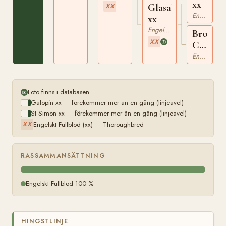
xx
Glasalt
XX
Engelskt Fullblod
xx
Engelskt Fullblod
Broad
XX
Corrie
xx
Engelskt Fullblod
Foto finns i databasen
Galopin xx — förekommer mer än en gång (linjeavel)
St Simon xx — förekommer mer än en gång (linjeavel)
Engelskt Fullblod (xx) — Thoroughbred
XX
RASSAMMANSÄTTNING
Engelskt Fullblod 100 %
HINGSTLINJE