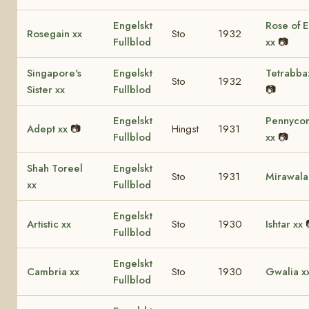
Engelskt
Rose of 
Rosegain xx
Sto
1932
Fullblod
xx
📷
Singapore's
Engelskt
Tetrabba
Sto
1932
Sister xx
Fullblod
📷
Engelskt
Pennyco
Adept xx
📷
Hingst
1931
Fullblod
xx
📷
Shah Toreel
Engelskt
Sto
1931
Mirawala
xx
Fullblod
Engelskt
Artistic xx
Sto
1930
Ishtar xx
Fullblod
Engelskt
Cambria xx
Sto
1930
Gwalia x
Fullblod