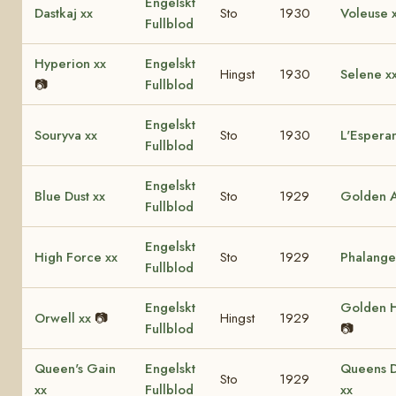
Engelskt
Dastkaj xx
Sto
1930
Voleuse 
Fullblod
Hyperion xx
Engelskt
Hingst
1930
Selene x
📷
Fullblod
Engelskt
Souryva xx
Sto
1930
L'Espera
Fullblod
Engelskt
Blue Dust xx
Sto
1929
Golden A
Fullblod
Engelskt
High Force xx
Sto
1929
Phalange
Fullblod
Engelskt
Golden H
Orwell xx
📷
Hingst
1929
Fullblod
📷
Queen's Gain
Engelskt
Queens 
Sto
1929
xx
Fullblod
xx