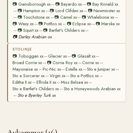
📷
Gainsborough xx
📷
Bayardo xx
📷
Bay Ronald xx
—
—
📷
Hampton xx
📷
Lord Clifden xx
📷
Newminster xx
—
—
—
📷
Touchstone xx
📷
Camel xx
📷
Whalebone xx
—
—
—
—
📷
Waxy xx
📷
Pot8os xx
📷
Eclipse xx
📷
Marske xx
—
—
—
📷
Squirt xx
📷
Bartlet's Childers xx
—
—
—
📷
Darley Arabian ox
STOLINJE
📷
Toboggan xx
Glacier xx
📷
Glasalt xx
—
—
—
Broad Corrie xx
📷
Corrie Roy xx
Corrie xx
—
—
—
Mayonaise xx
Pic-Nic xx
Estelle xx
Sto e Juniper xx
—
—
—
—
Sto e Sorcerer xx
Virgin xx
Sto e Pot8os xx
—
—
—
Editha II xx
Elfrida II xx
Miss Belsea xx
—
—
—
Sto e Bartlet's Childers xx
Sto e Honeywoods Arabian xx
—
Sto e Byerley Turk xx
—
Avkommor (16)