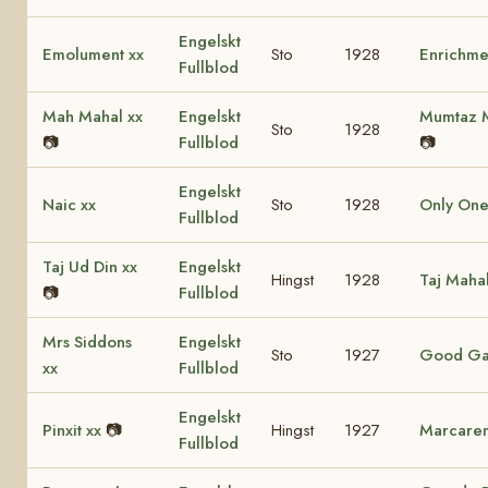
Engelskt
Emolument xx
Sto
1928
Enrichme
Fullblod
Mah Mahal xx
Engelskt
Mumtaz M
Sto
1928
📷
Fullblod
📷
Engelskt
Naic xx
Sto
1928
Only One
Fullblod
Taj Ud Din xx
Engelskt
Hingst
1928
Taj Mahal
📷
Fullblod
Mrs Siddons
Engelskt
Sto
1927
Good Ga
xx
Fullblod
Engelskt
Pinxit xx
📷
Hingst
1927
Marcare
Fullblod