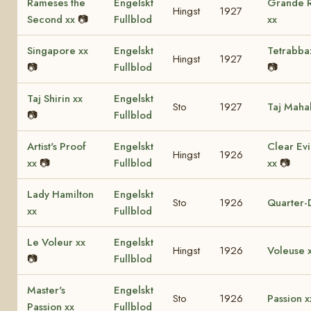
Rameses the
Engelskt
Grande 
Hingst
1927
Second xx
📷
Fullblod
xx
Singapore xx
Engelskt
Tetrabba
Hingst
1927
📷
Fullblod
📷
Taj Shirin xx
Engelskt
Sto
1927
Taj Mahal
📷
Fullblod
Artist's Proof
Engelskt
Clear Ev
Hingst
1926
xx
📷
Fullblod
xx
📷
Lady Hamilton
Engelskt
Sto
1926
Quarter-
xx
Fullblod
Le Voleur xx
Engelskt
Hingst
1926
Voleuse 
📷
Fullblod
Master's
Engelskt
Sto
1926
Passion x
Passion xx
Fullblod