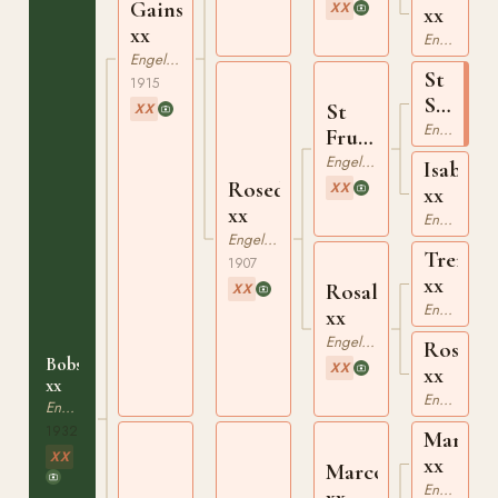
Gainsborough
XX
xx
xx
Engelskt Fullblod
Engelskt Fullblod
St
1915
Simon
St
XX
xx
Engelskt Fullblod
Frusquin
xx
Engelskt Fullblod
Isabel
Rosedrop
XX
xx
xx
Engelskt Fullblod
Engelskt Fullblod
Trento
1907
xx
Rosaline
XX
Engelskt Fullblod
xx
Engelskt Fullblod
Rosalys
Bobsleigh
XX
xx
xx
Engelskt Fullblod
Engelskt Fullblod
1932
Marco
XX
xx
Marcovil
Engelskt Fullblod
xx