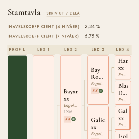
Stamtavla
SKRIV UT / DELA
2,34 %
INAVELSKOEFFICIENT (4 NIVÅER)
6,75 %
INAVELSKOEFFICIENT (7 NIVÅER)
PROFIL
LED 1
LED 2
LED 3
LED 4
Hampt
xx
Bay
Engelskt Fullblod
Ronald
xx
Engelskt Fullblod
Black
Bayardo
XX
Duches
xx
xx
Engelskt Fullblod
Engelskt Fullblod
Galopi
1906
xx
Galicia
XX
Engelskt Fullblod
xx
Engelskt Fullblod
Isoletta