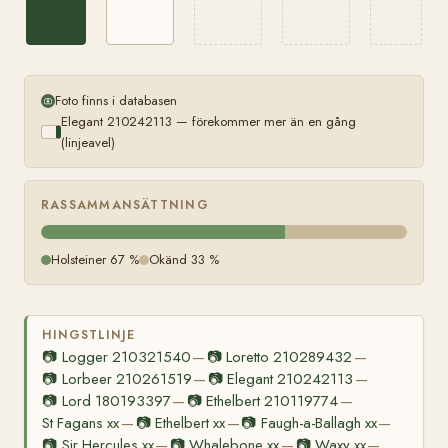
Foto finns i databasen
Elegant 210242113 — förekommer mer än en gång
(linjeavel)
RASSAMMANSÄTTNING
Holsteiner 67 %
Okänd 33 %
HINGSTLINJE
📷
Logger 210321540
📷
Loretto 210289432
—
—
📷
Lorbeer 210261519
📷
Elegant 210242113
—
—
📷
Lord 180193397
📷
Ethelbert 210119774
—
—
St Fagans xx
📷
Ethelbert xx
📷
Faugh-a-Ballagh xx
—
—
—
📷
Sir Hercules xx
📷
Whalebone xx
📷
Waxy xx
—
—
—