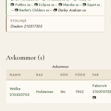
📷
Pot8os xx
📷
Eclipse xx
📷
Marske xx
📷
Squirt xx
—
—
—
📷
Bartlet's Childers xx
📷
Darley Arabian ox
—
—
STOLINJE
Diadem 210517303
Avkommor (1)
Avkommor
NAMN
RAS
KÖN
FÖDD
FAR
Fähnrich
Wolke
Holsteiner
Sto
1962
21037075
210320703
📷