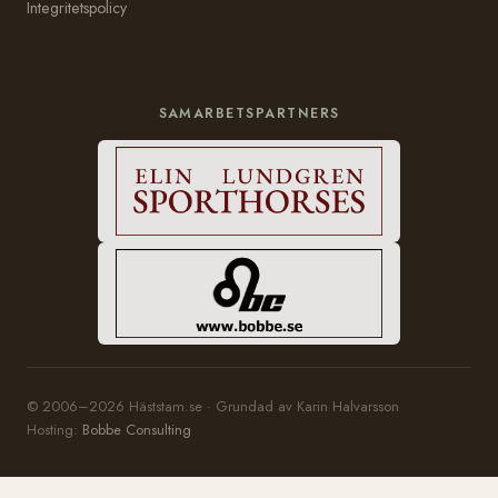
Integritetspolicy
SAMARBETSPARTNERS
© 2006–2026 Häststam.se · Grundad av Karin Halvarsson
Hosting:
Bobbe Consulting