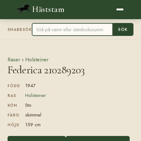
Häststam
SÖK
SNABBSÖK
Raser
›
Holsteiner
Federica 210289203
1947
FÖDD
Holsteiner
RAS
Sto
KÖN
skimmel
FÄRG
159 cm
HÖJD