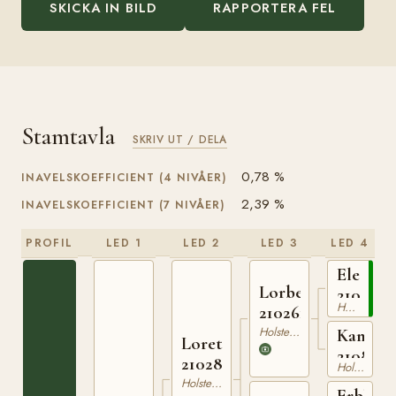
SKICKA IN BILD
RAPPORTERA FEL
Stamtavla
SKRIV UT / DELA
0,78 %
INAVELSKOEFFICIENT (4 NIVÅER)
2,39 %
INAVELSKOEFFICIENT (7 NIVÅER)
PROFIL
LED 1
LED 2
LED 3
LED 4
Elegant
Lorbeer
2102421
Holsteiner
210261519
Holsteiner
Kante
Loretto
2108965
210289432
Holsteiner
Holsteiner
Erbherr