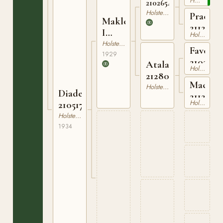
Holsteiner
210265420
Holsteiner
Pracht
Makler
2112777
I
Holsteiner
210284029
Holsteiner
Favorit
1929
2102449
Atalante
Holsteiner
212804403
Macht
Holsteiner
Diadem
2112191
Holsteiner
210517303
Holsteiner
1934