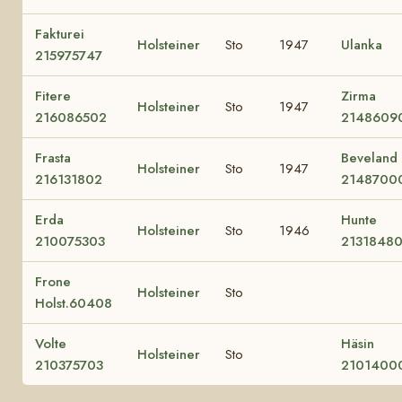
Fakturei
Holsteiner
Sto
1947
Ulanka
215975747
Fitere
Zirma
Holsteiner
Sto
1947
216086502
2148609
Frasta
Beveland
Holsteiner
Sto
1947
216131802
2148700
Erda
Hunte
Holsteiner
Sto
1946
210075303
2131848
Frone
Holsteiner
Sto
Holst.60408
Volte
Häsin
Holsteiner
Sto
210375703
2101400