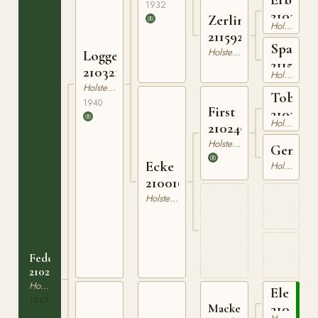
1932
2102422
Zerline
Holsteiner
211592922
Spanne
Holsteiner
Logger
21151231
210321540
Holsteiner
Holsteiner
Tobias
1940
First
2102161
Holsteiner
210245114
Holsteiner
Gemse
Ecke
Holsteiner
210016103
Holsteiner
Federica
210289203
Holsteiner
Elegant
1947
2102421
Mackensen