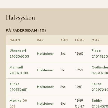
Halvsyskon
PÅ FADERSIDAN (10)
NAMN
RAS
KÖN
FÖDD
MOR
Uhrendorf
Flade
Holsteiner
Sto
1960
210306003
21011820
Mamsell
Gotländer
Holsteiner
Sto
1953
210370103
Holst.610
Klinke
Feuer
Holsteiner
Sto
1951
210552651
2129724
Monika
1949-
Bebby
DH
Holsteiner
Sto
03-17
2152457
568