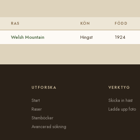
RAS
KÖN
FÖDD
Welsh Mountain
Hingst
1924
UTFORSKA
VERKTYG
Start
Skicka in häst
Raser
Ladda upp foto
Stamböcker
Avancerad sökning