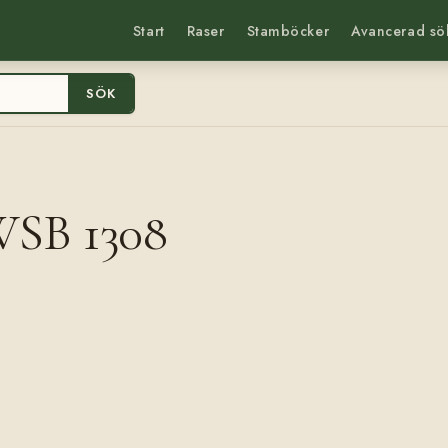
Start
Raser
Stamböcker
Avancerad sö
SÖK
WSB 1308