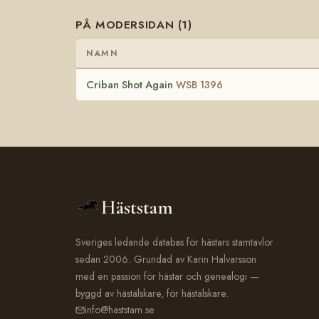
PÅ MODERSIDAN (1)
NAMN
Criban Shot Again
WSB 1396
Häststam
Sveriges ledande databas för hästars stamtavlor
sedan 2006. Grundad av Karin Halvarsson
med en passion för hästar och genealogi —
byggd av hästälskare, för hästälskare.
info@haststam.se