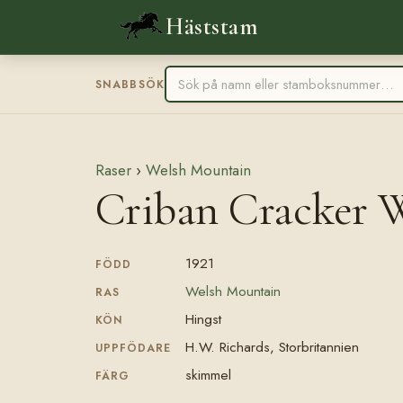
Häststam
SNABBSÖK
Raser
›
Welsh Mountain
Criban Cracker 
1921
FÖDD
Welsh Mountain
RAS
Hingst
KÖN
H.W. Richards, Storbritannien
UPPFÖDARE
skimmel
FÄRG