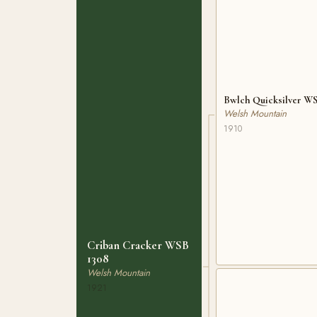
Bwlch Quicksilver W
Welsh Mountain
1910
Criban Cracker WSB
1308
Welsh Mountain
1921