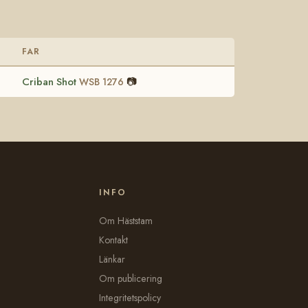
FAR
Criban Shot
📷
WSB 1276
INFO
Om Häststam
Kontakt
Länkar
Om publicering
Integritetspolicy