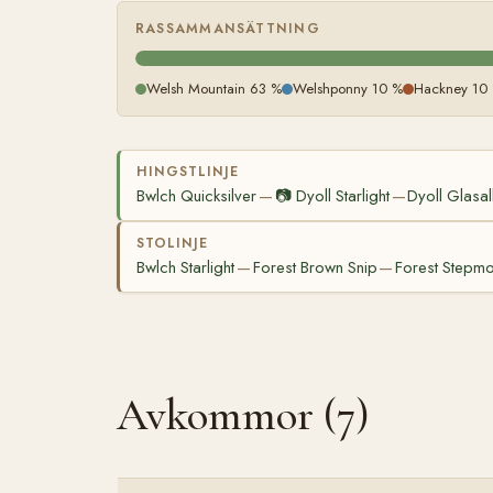
RASSAMMANSÄTTNING
Welsh Mountain 63 %
Welshponny 10 %
Hackney 10
HINGSTLINJE
Bwlch Quicksilver
📷
Dyoll Starlight
Dyoll Glasall
—
—
STOLINJE
Bwlch Starlight
Forest Brown Snip
Forest Stepmo
—
—
Avkommor (7)