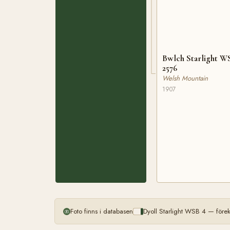
Bwlch Starlight W
2576
Welsh Mountain
1907
Foto finns i databasen
Dyoll Starlight WSB 4 — före