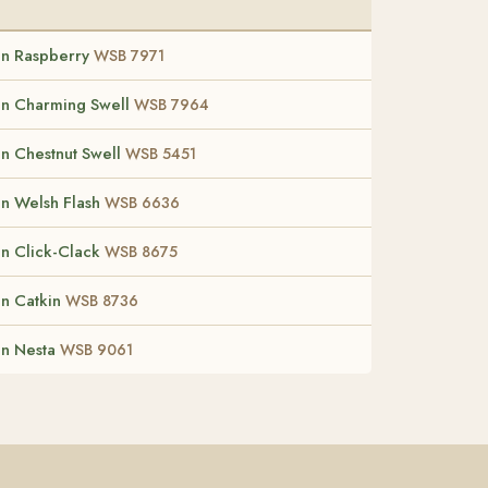
an Raspberry
WSB 7971
an Charming Swell
WSB 7964
n Chestnut Swell
WSB 5451
n Welsh Flash
WSB 6636
n Click-Clack
WSB 8675
an Catkin
WSB 8736
an Nesta
WSB 9061