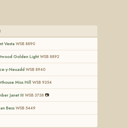
R
nt Vesta
WSB 8890
etwood Golden Light
WSB 8892
ce-y-Neuadd
WSB 8940
thouse Miss Hill
WSB 9354
ber Janet III
📷
WSB 3758
ban Bess
WSB 5449