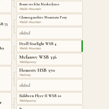
Brunt sto från Maskerlynes
Welsh Mountain
Glamorganshire Mountain Pony
Welsh Mountain
SB 75
okänd
Dyoll Starlight WSB 4
80
Welsh Mountain
Myfanwy WSB 356
Welshponny
Honesty HSB 370
Hackney
okänd
Eiddwen Flyer II WSB 10
Welshponny
r