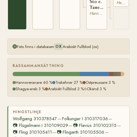
Sto e.
Hannoveranare
Tanera
311084739
Hannoveranare
Foto finns i databasen
Arabiskt Fullblod (ox)
OX
RASSAMMANSÄTTNING
Hannoveranare 60 %
Trakehner 27 %
Ostpreussare 3 %
Shagya-arab 3 %
Arabiskt Fullblod 3 %
Okänd 3 %
HINGSTLINJE
Wolfgang 310378547
Folkunger I 310317036
—
—
📷
Flügelmann I 310109029
📷
Flavius 310102315
—
—
📷
Fling 310105411
📷
Flingarth 310105506
—
—