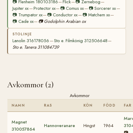
📷
Flenheim 180103186
Flick
📷
Zernebog
—
—
—
Jupiter xx
Protector xx
📷
Comus xx
📷
Sorcerer xx
—
—
—
—
📷
Trumpator xx
📷
Conductor xx
📷
Matchem xx
—
—
—
📷
Cade xx
📷
Godolphin Arabian ox
—
STOLINJE
Lanolin 316178056
Sto e. Filmkönig 312506648
—
—
Sto e. Tanera 311084739
Avkommor (2)
Avkommor
NAMN
RAS
KÖN
FÖDD
FAR
Mar
Magnet
Hannoveranare
Hingst
1964
310
310057864
📷