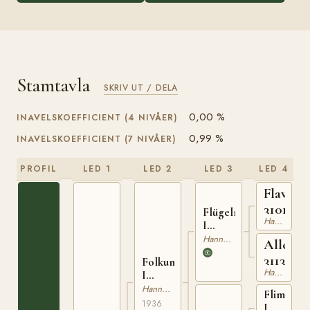
Stamtavla
SKRIV UT / DELA
0,00 %
INAVELSKOEFFICIENT (4 NIVÅER)
0,99 %
INAVELSKOEFFICIENT (7 NIVÅER)
PROFIL
LED 1
LED 2
LED 3
LED 4
Flavius
3101023
Flügelmann
Hannoveranare
I
310109029
Hannoveranare
Allonia
3113328
Folkunger
Hannoveranare
I
310317036
Hannoveranare
Flimmer
1936
I