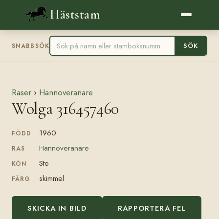
Häststam
SÖK
SNABBSÖK
Raser
›
Hannoveranare
Wolga 316457460
1960
FÖDD
Hannoveranare
RAS
Sto
KÖN
skimmel
FÄRG
SKICKA IN BILD
RAPPORTERA FEL