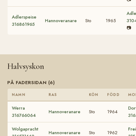
Adle
Adlerspeise
Hannoveranare
Sto
1965
310
316861965
📷
Halvsyskon
PÅ FADERSIDAN (6)
NAMN
RAS
KÖN
FÖDD
MO
Werra
Dor
Hannoveranare
Sto
1964
316766064
316
Wolgapracht
Frei
Hannoveranare
Sto
1962