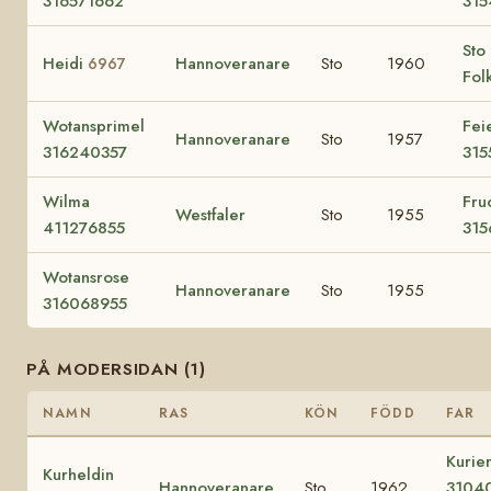
316571662
31
Sto 
Heidi
Hannoveranare
Sto
1960
6967
Fol
Wotansprimel
Fei
Hannoveranare
Sto
1957
316240357
315
Wilma
Fru
Westfaler
Sto
1955
411276855
315
Wotansrose
Hannoveranare
Sto
1955
316068955
PÅ MODERSIDAN (1)
NAMN
RAS
KÖN
FÖDD
FAR
Kurie
Kurheldin
Hannoveranare
Sto
1962
3104