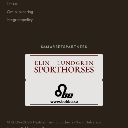
Länkar
Om publicering
Integritetspolicy
SAMARBETSPARTNERS
© 2006–2026 Häststam.se · Grundad av Karin Halvarsson