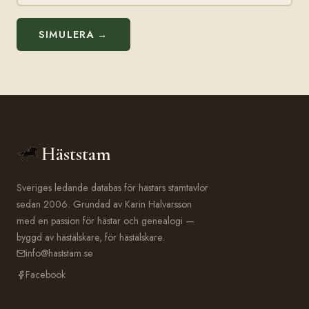
SIMULERA →
Häststam
Sveriges ledande databas för hästars stamtavlor
sedan 2006. Grundad av Karin Halvarsson
med en passion för hästar och genealogi —
byggd av hästälskare, för hästälskare.
info@haststam.se
Facebook