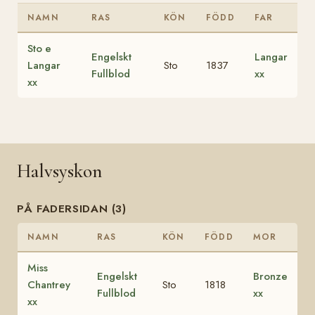
NAMN
RAS
KÖN
FÖDD
FAR
Sto e
Engelskt
Langar
Langar
Sto
1837
Fullblod
xx
xx
Halvsyskon
PÅ FADERSIDAN (3)
NAMN
RAS
KÖN
FÖDD
MOR
Miss
Engelskt
Bronze
Chantrey
Sto
1818
Fullblod
xx
xx