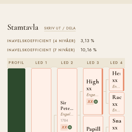
Stamtavla
SKRIV UT / DELA
3,13 %
INAVELSKOEFFICIENT (4 NIVÅER)
10,16 %
INAVELSKOEFFICIENT (7 NIVÅER)
PROFIL
LED 1
LED 2
LED 3
LED 4
Herod
xx
Highflyer
Engelskt Fullblod
xx
Engelskt Fullblod
Rachel
XX
Sir
xx
Peter
Engelskt Fullblod
Teazle
Engelskt Fullblod
xx
Snap
1784
xx
XX
Papillon