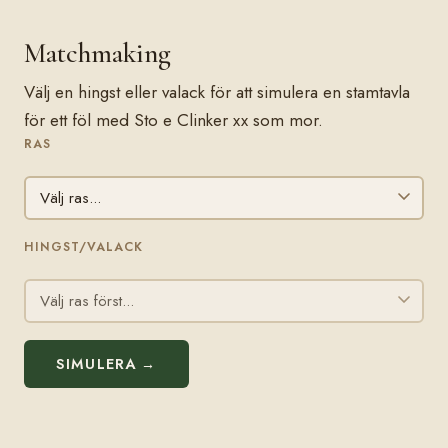
Matchmaking
Välj en hingst eller valack för att simulera en stamtavla
för ett föl med Sto e Clinker xx som mor.
RAS
HINGST/VALACK
SIMULERA →