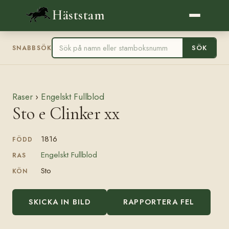
Häststam
SÖK
SNABBSÖK
Raser
›
Engelskt Fullblod
Sto e Clinker xx
1816
FÖDD
Engelskt Fullblod
RAS
Sto
KÖN
SKICKA IN BILD
RAPPORTERA FEL