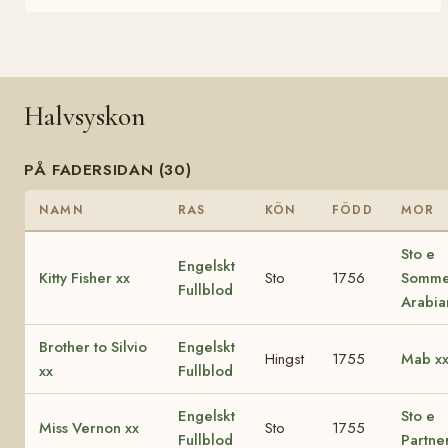
Halvsyskon
PÅ FADERSIDAN (30)
NAMN
RAS
KÖN
FÖDD
MOR
Sto e
Engelskt
Kitty Fisher xx
Sto
1756
Somme
Fullblod
Arabia
Brother to Silvio
Engelskt
Hingst
1755
Mab x
xx
Fullblod
Engelskt
Sto e
Miss Vernon xx
Sto
1755
Fullblod
Partne