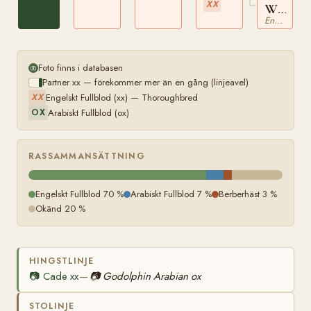
XX
Woodc
Engelskt Fullblod
xx
Foto finns i databasen
Partner xx — förekommer mer än en gång (linjeavel)
Engelskt Fullblod (xx) — Thoroughbred
XX
Arabiskt Fullblod (ox)
OX
RASSAMMANSÄTTNING
Engelskt Fullblod 70 %
Arabiskt Fullblod 7 %
Berberhäst 3 %
Okänd 20 %
HINGSTLINJE
📷
Cade xx
📷
Godolphin Arabian ox
—
STOLINJE