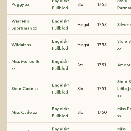
Engelskt
Sto e
Peggy xx
Sto
1753
Fullblod
Partne
Warren's
Engelskt
Hingst
1753
Silverta
Sportsman xx
Fullblod
Engelskt
Sto e 
Wildair xx
Hingst
1753
Fullblod
xx
Miss Meredith
Engelskt
Sto
1751
Amoret
xx
Fullblod
Sto e 
Engelskt
Sto e Cade xx
Sto
1751
Little 
Fullblod
xx
Engelskt
Miss P
Miss Cade xx
Sto
1750
Fullblod
xx
Engelskt
Miss