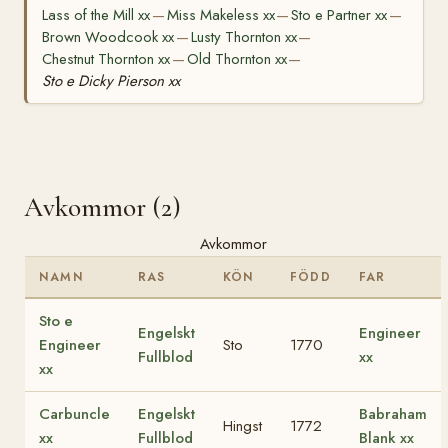
Lass of the Mill xx
Miss Makeless xx
Sto e Partner xx
—
—
—
Brown Woodcook xx
Lusty Thornton xx
—
—
Chestnut Thornton xx
Old Thornton xx
—
—
Sto e Dicky Pierson xx
Avkommor (2)
Avkommor
NAMN
RAS
KÖN
FÖDD
FAR
Sto e
Engelskt
Engineer
Engineer
Sto
1770
Fullblod
xx
xx
Carbuncle
Engelskt
Babraham
Hingst
1772
xx
Fullblod
Blank xx