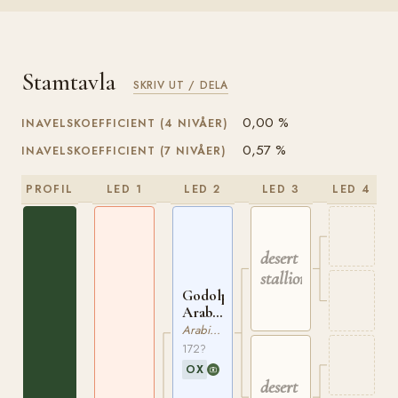
Stamtavla
SKRIV UT / DELA
0,00 %
INAVELSKOEFFICIENT (4 NIVÅER)
0,57 %
INAVELSKOEFFICIENT (7 NIVÅER)
PROFIL
LED 1
LED 2
LED 3
LED 4
desert
stallion
Godolphin
Arabian
ox
Arabiskt Fullblod
172?
OX
desert