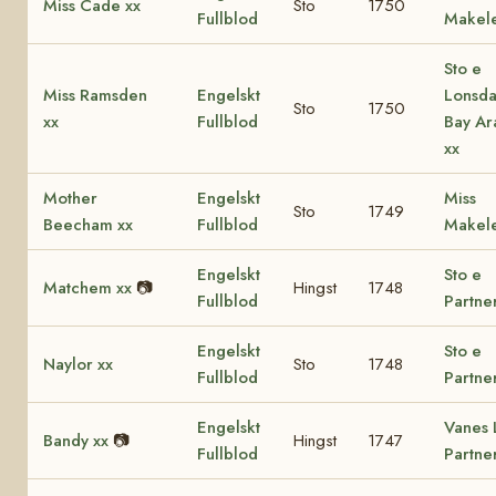
Miss Cade xx
Sto
1750
Fullblod
Makele
Sto e
Miss Ramsden
Engelskt
Lonsda
Sto
1750
xx
Fullblod
Bay Ar
xx
Mother
Engelskt
Miss
Sto
1749
Beecham xx
Fullblod
Makele
Engelskt
Sto e
Matchem xx
📷
Hingst
1748
Fullblod
Partne
Engelskt
Sto e
Naylor xx
Sto
1748
Fullblod
Partne
Engelskt
Vanes L
Bandy xx
📷
Hingst
1747
Fullblod
Partne