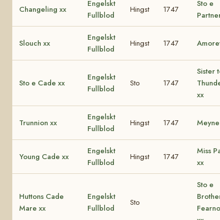
Engelskt
Sto e
Changeling xx
Hingst
1747
Fullblod
Partne
Engelskt
Slouch xx
Hingst
1747
Amoret
Fullblod
Sister 
Engelskt
Sto e Cade xx
Sto
1747
Thunde
Fullblod
xx
Engelskt
Trunnion xx
Hingst
1747
Meynel
Fullblod
Engelskt
Miss P
Young Cade xx
Hingst
1747
Fullblod
xx
Sto e
Huttons Cade
Engelskt
Brothe
Sto
Mare xx
Fullblod
Fearno
xx