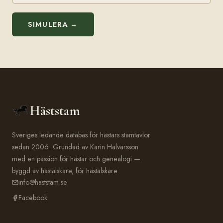
SIMULERA →
Häststam
Sveriges ledande databas för hästars stamtavlor
sedan 2006. Grundad av Karin Halvarsson
med en passion för hästar och genealogi —
byggd av hästälskare, för hästälskare.
info@haststam.se
Facebook