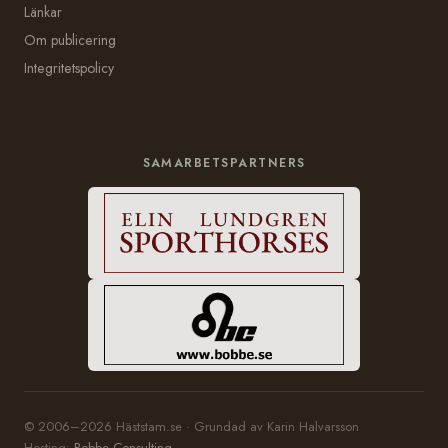
Länkar
Om publicering
Integritetspolicy
SAMARBETSPARTNERS
© 2006–2026 Häststam.se · Grundad av Karin Halvarsson
Hosting:
Bobbe Consulting