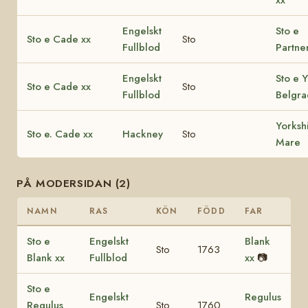
Engelskt
Sto e
Sto e Cade xx
Sto
Fullblod
Partne
Engelskt
Sto e 
Sto e Cade xx
Sto
Fullblod
Belgra
Yorksh
Sto e. Cade xx
Hackney
Sto
Mare
PÅ MODERSIDAN (2)
NAMN
RAS
KÖN
FÖDD
FAR
Sto e
Engelskt
Blank
Sto
1763
Blank xx
Fullblod
xx
📷
Sto e
Engelskt
Regulus
Regulus
Sto
1760