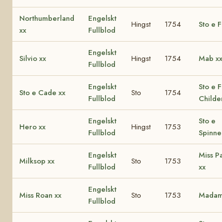
Northumberland
Engelskt
Hingst
1754
Sto e F
xx
Fullblod
Engelskt
Silvio xx
Hingst
1754
Mab x
Fullblod
Engelskt
Sto e F
Sto e Cade xx
Sto
1754
Fullblod
Childe
Engelskt
Sto e
Hero xx
Hingst
1753
Fullblod
Spinne
Engelskt
Miss P
Milksop xx
Sto
1753
Fullblod
xx
Engelskt
Miss Roan xx
Sto
1753
Madam
Fullblod