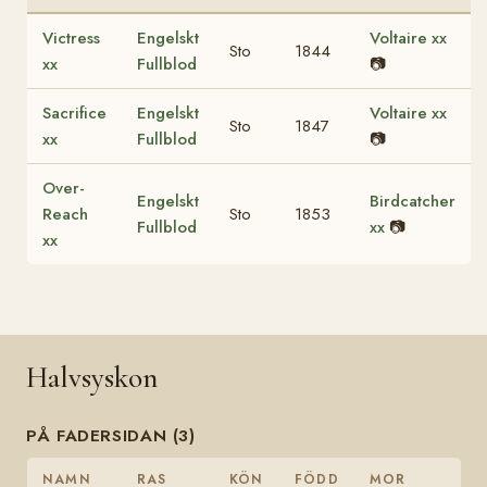
Victress
Engelskt
Voltaire xx
Sto
1844
xx
Fullblod
📷
Sacrifice
Engelskt
Voltaire xx
Sto
1847
xx
Fullblod
📷
Over-
Engelskt
Birdcatcher
Reach
Sto
1853
Fullblod
xx
📷
xx
Halvsyskon
PÅ FADERSIDAN (3)
NAMN
RAS
KÖN
FÖDD
MOR