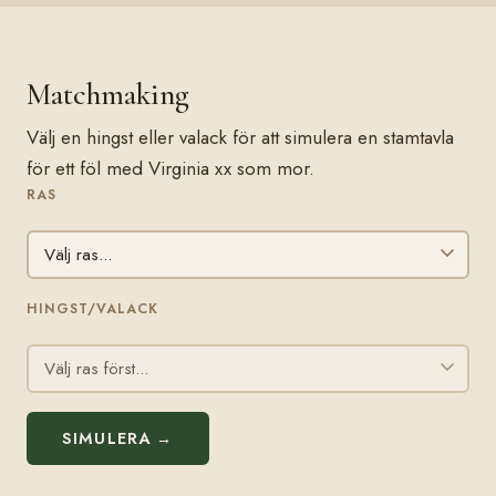
Matchmaking
Välj en hingst eller valack för att simulera en stamtavla
för ett föl med Virginia xx som mor.
RAS
HINGST/VALACK
SIMULERA →