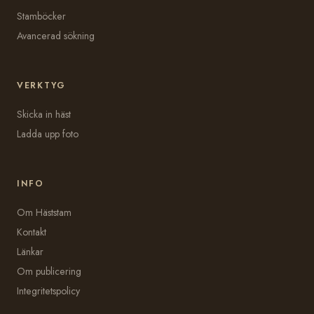
Stamböcker
Avancerad sökning
VERKTYG
Skicka in häst
Ladda upp foto
INFO
Om Häststam
Kontakt
Länkar
Om publicering
Integritetspolicy