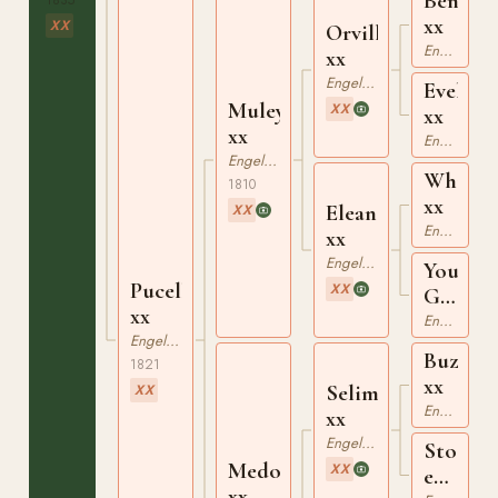
Bening
1835
xx
XX
Orville
Engelskt Fullblod
xx
Engelskt Fullblod
Evelina
Muley
XX
xx
xx
Engelskt Fullblod
Engelskt Fullblod
Whiske
1810
xx
Eleanor
XX
Engelskt Fullblod
xx
Engelskt Fullblod
Young
Pucelle
XX
Giantes
xx
xx
Engelskt Fullblod
Engelskt Fullblod
Buzzard
1821
xx
Selim
XX
Engelskt Fullblod
xx
Engelskt Fullblod
Sto
Medora
XX
e
xx