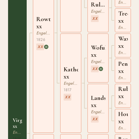
Engelskt Fullblod
Ruler
xx
Engelskt Fullblod
Treecre
Rowton
XX
xx
xx
Engelskt Fullblod
Engelskt Fullblod
Waxy
1826
xx
Woful
XX
Engelskt Fullblod
xx
Engelskt Fullblod
Penelo
Katherina
XX
xx
xx
Engelskt Fullblod
Engelskt Fullblod
Rubens
1817
xx
Landscape
XX
Engelskt Fullblod
xx
Engelskt Fullblod
Housem
XX
Virginia
xx
xx
Engelskt Fullblod
Engelskt Fullblod