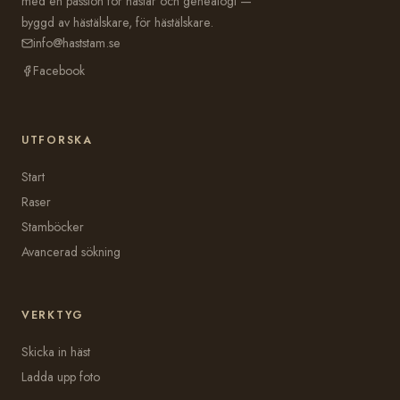
med en passion för hästar och genealogi —
byggd av hästälskare, för hästälskare.
info@haststam.se
Facebook
UTFORSKA
Start
Raser
Stamböcker
Avancerad sökning
VERKTYG
Skicka in häst
Ladda upp foto