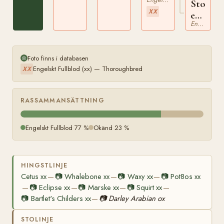
Harry
Sto
xx
XX
e
Engelskt Fullblod
Volunte
xx
Foto finns i databasen
Engelskt Fullblod (xx) — Thoroughbred
XX
RASSAMMANSÄTTNING
Engelskt Fullblod 77 %
Okänd 23 %
HINGSTLINJE
Cetus xx
📷
Whalebone xx
📷
Waxy xx
📷
Pot8os xx
—
—
—
📷
Eclipse xx
📷
Marske xx
📷
Squirt xx
—
—
—
—
📷
Bartlet's Childers xx
📷
Darley Arabian ox
—
STOLINJE