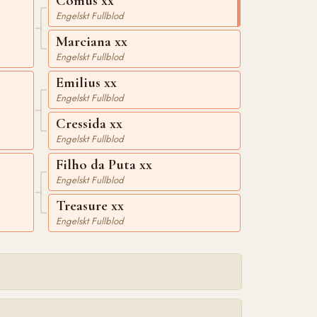
Comus xx
Engelskt Fullblod
Marciana xx
Engelskt Fullblod
Emilius xx
Engelskt Fullblod
Cressida xx
Engelskt Fullblod
Filho da Puta xx
Engelskt Fullblod
Treasure xx
Engelskt Fullblod