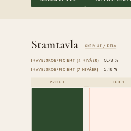
Stamtavla
SKRIV UT / DELA
0,78 %
INAVELSKOEFFICIENT (4 NIVÅER)
5,18 %
INAVELSKOEFFICIENT (7 NIVÅER)
PROFIL
LED 1