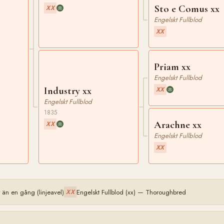
Sto e Comus xx
XX
Engelskt Fullblod
XX
Priam xx
Engelskt Fullblod
Industry xx
XX
Engelskt Fullblod
1835
Arachne xx
XX
Engelskt Fullblod
XX
n en gång (linjeavel)
Engelskt Fullblod (xx) — Thoroughbred
XX