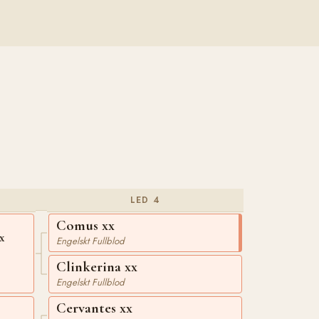
LED 4
Comus xx
x
Engelskt Fullblod
Clinkerina xx
Engelskt Fullblod
Cervantes xx