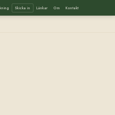
kning
Skicka in
Länkar
Om
Kontakt