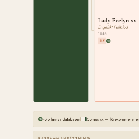
Lady Evelyn xx
Engelskt Fullblod
1846
XX
Foto finns i databasen
Comus xx — förekommer mer ä
RASSAMMANSÄTTNING