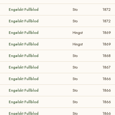
Engelskt Fullblod
Sto
1872
Engelskt Fullblod
Sto
1872
Engelskt Fullblod
Hingst
1869
Engelskt Fullblod
Hingst
1869
Engelskt Fullblod
Sto
1868
Engelskt Fullblod
Sto
1867
Engelskt Fullblod
Sto
1866
Engelskt Fullblod
Sto
1866
Engelskt Fullblod
Sto
1866
Engelskt Fullblod
Sto
1866