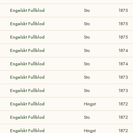
Engelskt Fullblod
Sto
1875
Engelskt Fullblod
Sto
1875
Engelskt Fullblod
Sto
1875
Engelskt Fullblod
Sto
1874
Engelskt Fullblod
Sto
1874
Engelskt Fullblod
Sto
1873
Engelskt Fullblod
Sto
1873
Engelskt Fullblod
Hingst
1872
Engelskt Fullblod
Sto
1872
Engelskt Fullblod
Hingst
1872