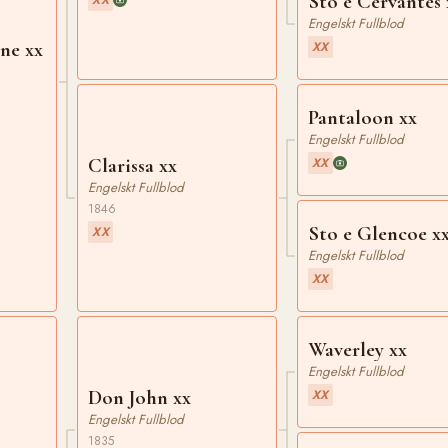
Sto e Cervantes 
Engelskt Fullblod
ne xx
XX
Pantaloon xx
Engelskt Fullblod
Clarissa xx
XX
Engelskt Fullblod
1846
Sto e Glencoe x
XX
Engelskt Fullblod
XX
Waverley xx
Engelskt Fullblod
Don John xx
XX
Engelskt Fullblod
1835