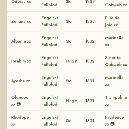
Odessa xx
Sto
1833
Fullblod
Cobweb xx
Engelskt
Fille de
Zenana xx
Sto
1833
Fullblod
Joie xx
Engelskt
Marinella
Albania xx
Sto
1832
Fullblod
xx
Engelskt
Sister to
Ibrahim xx
Hingst
1832
Fullblod
Cobweb xx
Engelskt
Marinella
Ayesha xx
Sto
1831
Fullblod
xx
Glencoe
Engelskt
Trampoline
Hingst
1831
xx
📷
Fullblod
xx
Rhodope
Engelskt
Prudence
Sto
1831
xx
Fullblod
xx
📷