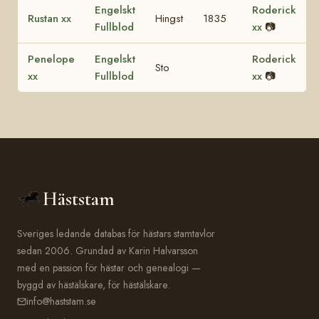
Engelskt
Roderick
Rustan xx
Hingst
1835
Fullblod
xx
📷
Penelope
Engelskt
Roderick
Sto
xx
Fullblod
xx
📷
Häststam
Sveriges ledande databas för hästars stamtavlor
sedan 2006. Grundad av Karin Halvarsson
med en passion för hästar och genealogi —
byggd av hästälskare, för hästälskare.
info@haststam.se