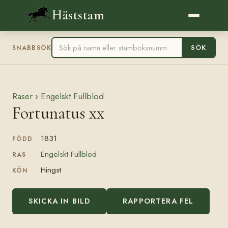
Häststam
SÖK
SNABBSÖK
Raser
›
Engelskt Fullblod
Fortunatus xx
1831
FÖDD
Engelskt Fullblod
RAS
Hingst
KÖN
SKICKA IN BILD
RAPPORTERA FEL