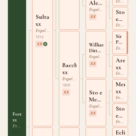
Engelskt Fullblod
Alexander
xx
Engelskt Fullblod
Sto
Sultan
XX
e
xx
Highfly
Engelskt Fullblod
Engelskt Fullblod
xx
Sir
1816
Peter
XX
Williamson's
Teazle
Engelskt Fullblod
Ditto
xx
xx
Engelskt Fullblod
Arethu
XX
Bacchante
xx
xx
Engelskt Fullblod
Engelskt Fullblod
Mercur
1809
xx
Sto e
XX
Engelskt Fullblod
Mercury
xx
Engelskt Fullblod
Sto
XX
Fortunatus
e
xx
Herod
Engelskt Fullblod
Engelskt Fullblod
xx
Eclipse
1831