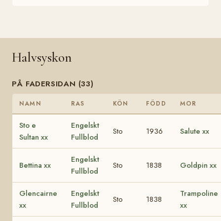
Halvsyskon
PÅ FADERSIDAN (33)
NAMN
RAS
KÖN
FÖDD
MOR
Sto e
Engelskt
Sto
1936
Salute xx
Sultan xx
Fullblod
Engelskt
Bettina xx
Sto
1838
Goldpin xx
Fullblod
Glencairne
Engelskt
Trampoline
Sto
1838
xx
Fullblod
xx