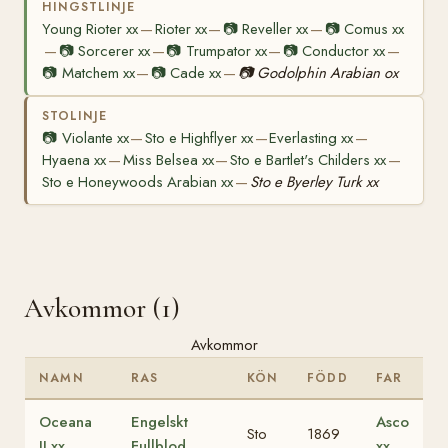
HINGSTLINJE
Young Rioter xx
Rioter xx
📷
Reveller xx
📷
Comus xx
—
—
—
📷
Sorcerer xx
📷
Trumpator xx
📷
Conductor xx
—
—
—
—
📷
Matchem xx
📷
Cade xx
📷
Godolphin Arabian ox
—
—
STOLINJE
📷
Violante xx
Sto e Highflyer xx
Everlasting xx
—
—
—
Hyaena xx
Miss Belsea xx
Sto e Bartlet's Childers xx
—
—
—
Sto e Honeywoods Arabian xx
Sto e Byerley Turk xx
—
Avkommor (1)
Avkommor
NAMN
RAS
KÖN
FÖDD
FAR
Oceana
Engelskt
Asco
Sto
1869
II xx
Fullblod
xx