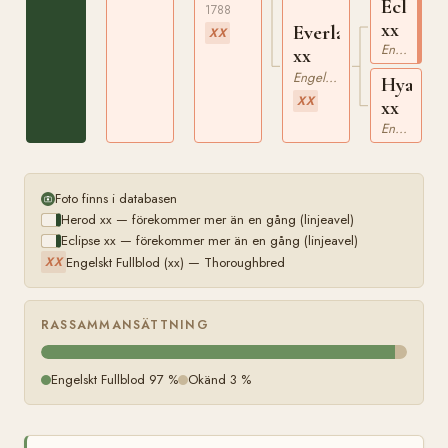
Eclipse
1788
xx
Everlasting
XX
Engelskt Fullblod
xx
Engelskt Fullblod
Hyaena
XX
xx
Engelskt Fullblod
Foto finns i databasen
Herod xx — förekommer mer än en gång (linjeavel)
Eclipse xx — förekommer mer än en gång (linjeavel)
Engelskt Fullblod (xx) — Thoroughbred
XX
RASSAMMANSÄTTNING
Engelskt Fullblod 97 %
Okänd 3 %