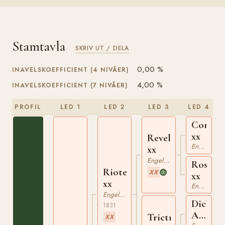
Stamtavla
SKRIV UT / DELA
0,00 %
INAVELSKOEFFICIENT (4 NIVÅER)
4,00 %
INAVELSKOEFFICIENT (7 NIVÅER)
PROFIL
LED 1
LED 2
LED 3
LED 4
Comus
xx
Reveller
Engelskt Fullblod
xx
Engelskt Fullblod
Rosette
Rioter
XX
xx
xx
Engelskt Fullblod
Engelskt Fullblod
Dick
1831
Andrew
Trictrac
XX