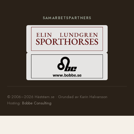
SAMARBETSPARTNERS
© 2006–2026 Häststam.se · Grundad av Karin Halvarsson
Hosting:
Bobbe Consulting