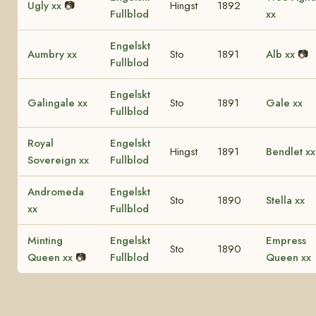
Ugly xx
📷
Hingst
1892
Fullblod
xx
Engelskt
Aumbry xx
Sto
1891
Alb xx
📷
Fullblod
Engelskt
Galingale xx
Sto
1891
Gale xx
Fullblod
Royal
Engelskt
Hingst
1891
Bendlet xx
Sovereign xx
Fullblod
Andromeda
Engelskt
Sto
1890
Stella xx
xx
Fullblod
Minting
Engelskt
Empress
Sto
1890
Queen xx
📷
Fullblod
Queen xx