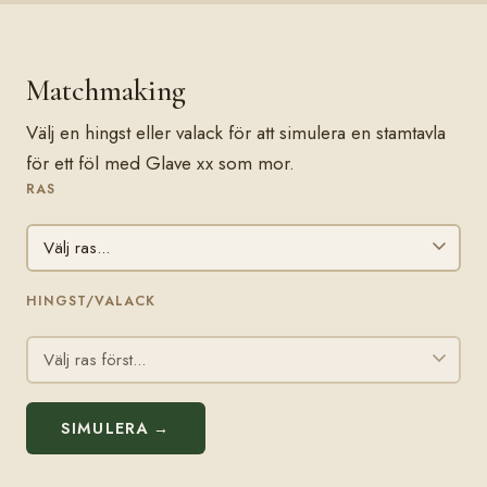
Matchmaking
Välj en hingst eller valack för att simulera en stamtavla
för ett föl med Glave xx som mor.
RAS
HINGST/VALACK
SIMULERA →