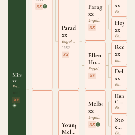
xx
Paragone
XX
Engelskt Fullblod
xx
Engelskt Fullblod
Hoyden
Paradigm
XX
xx
xx
Engelskt Fullblod
Engelskt Fullblod
Redsha
1852
xx
Ellen
XX
Engelskt Fullblod
Horne
xx
Engelskt Fullblod
Delhi
Minting
XX
xx
xx
Engelskt Fullblod
Engelskt Fullblod
1883
Humphre
XX
Clinker
Melbourne
xx
Engelskt Fullblod
xx
Engelskt Fullblod
Sto
Young
XX
e
Melbourne
Cervant
Engelskt Fullblod