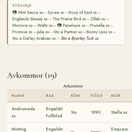
STOLINJE
📷
Mint Sauce xx
Sycee xx
Rose of Kent xx
—
—
—
Englands Beauty xx
The Prairie Bird xx
Zillah xx
—
—
—
Morisca xx
Waltz xx
📷
Penelope xx
Prunella xx
—
—
—
—
Promise xx
Julia xx
Sto e Partner xx
Bonny Lass xx
—
—
—
—
Sto e Darley Arabian xx
Sto e Byerley Turk xx
—
Avkommor (19)
Avkommor
NAMN
RAS
KÖN
FÖDD
MOR
Andromeda
Engelskt
Sto
1890
Stella xx
xx
Fullblod
Minting
Engelskt
Empress