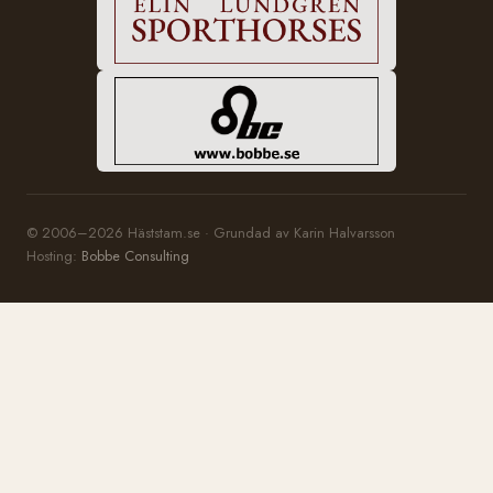
© 2006–2026 Häststam.se · Grundad av Karin Halvarsson
Hosting:
Bobbe Consulting