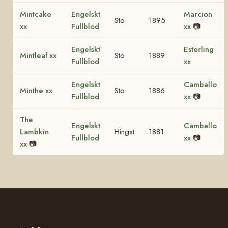
Mintcake
Engelskt
Marcion
Sto
1895
xx
Fullblod
xx
📷
Engelskt
Esterling
Mintleaf xx
Sto
1889
Fullblod
xx
Engelskt
Camballo
Minthe xx
Sto
1886
Fullblod
xx
📷
The
Engelskt
Camballo
Lambkin
Hingst
1881
Fullblod
xx
📷
xx
📷