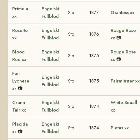
Primula
Engelskt
Sto
1877
Giantess xx
xx
Fullblod
Rosette
Engelskt
Rouge Rose
Sto
1876
xx
Fullblod
xx
📷
Blood
Engelskt
Rouge Rose
Sto
1875
Red xx
Fullblod
xx
📷
Fair
Engelskt
Lyonese
Sto
1875
Fairminster xx
Fullblod
xx
📷
Crann
Engelskt
White Squall
Sto
1874
Tair xx
Fullblod
xx
Placida
Engelskt
Sto
1874
Pietas xx
xx
📷
Fullblod