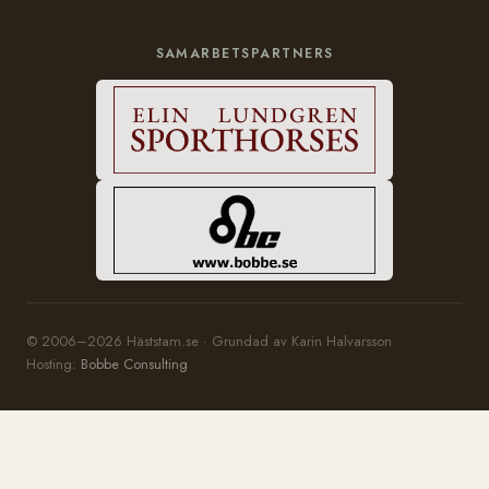
SAMARBETSPARTNERS
© 2006–2026 Häststam.se · Grundad av Karin Halvarsson
Hosting:
Bobbe Consulting