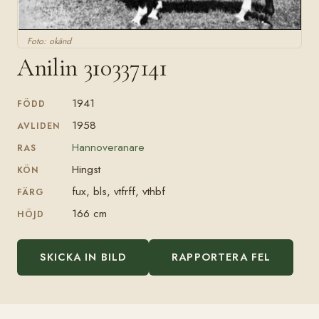
Foto: okänd
Anilin 310337141
1941
FÖDD
1958
AVLIDEN
Hannoveranare
RAS
Hingst
KÖN
fux, bls, vtfrff, vthbf
FÄRG
166 cm
HÖJD
SKICKA IN BILD
RAPPORTERA FEL