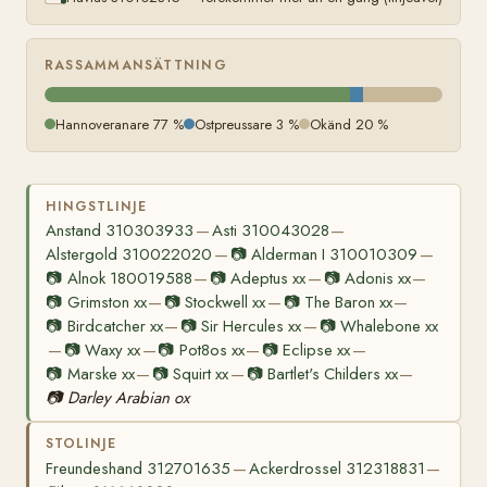
RASSAMMANSÄTTNING
Hannoveranare 77 %
Ostpreussare 3 %
Okänd 20 %
HINGSTLINJE
Anstand 310303933
Asti 310043028
—
—
Alstergold 310022020
📷
Alderman I 310010309
—
—
📷
Alnok 180019588
📷
Adeptus xx
📷
Adonis xx
—
—
—
📷
Grimston xx
📷
Stockwell xx
📷
The Baron xx
—
—
—
📷
Birdcatcher xx
📷
Sir Hercules xx
📷
Whalebone xx
—
—
📷
Waxy xx
📷
Pot8os xx
📷
Eclipse xx
—
—
—
—
📷
Marske xx
📷
Squirt xx
📷
Bartlet's Childers xx
—
—
—
📷
Darley Arabian ox
STOLINJE
Freundeshand 312701635
Ackerdrossel 312318831
—
—