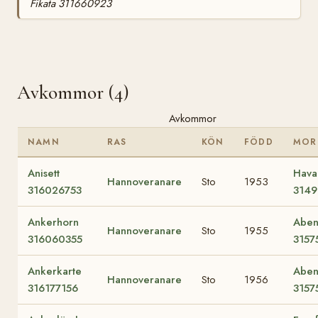
Fikata 311660923
Avkommor (4)
Avkommor
NAMN
RAS
KÖN
FÖDD
MOR
Anisett
Hava
Hannoveranare
Sto
1953
316026753
3149
Ankerhorn
Aben
Hannoveranare
Sto
1955
316060355
3157
Ankerkarte
Aben
Hannoveranare
Sto
1956
316177156
3157