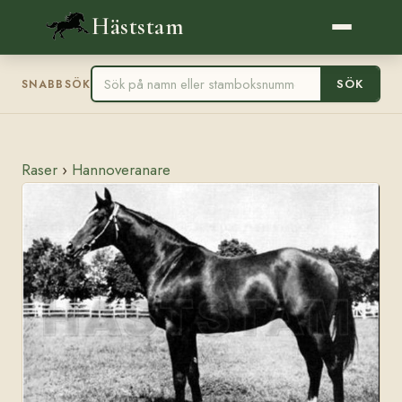
Häststam
SÖK
SNABBSÖK
Raser
›
Hannoveranare