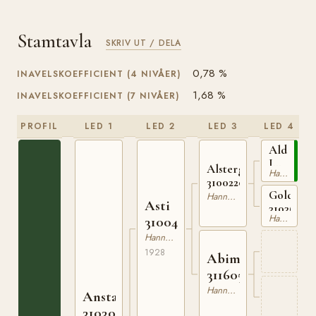
Stamtavla
SKRIV UT / DELA
0,78 %
INAVELSKOEFFICIENT (4 NIVÅER)
1,68 %
INAVELSKOEFFICIENT (7 NIVÅER)
PROFIL
LED 1
LED 2
LED 3
LED 4
Alderma
I
Alstergold
Hannoveranare
31001030
310022020
Goldamm
Hannoveranare
Asti
310362114
Hannoveranare
310043028
Hannoveranare
1928
Abimota
311605623
Hannoveranare
Anstand
310303933