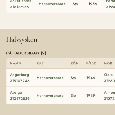
Ankerlärche
Fern
Hannoveranare
Sto
1956
316177256
3155
Halvsyskon
PÅ FADERSIDAN (2)
NAMN
RAS
KÖN
FÖDD
MOR
Angerburg
Gela
Hannoveranare
Sto
1946
315107246
3126
Absiga
Almen
Hannoveranare
Sto
1939
313472839
31272