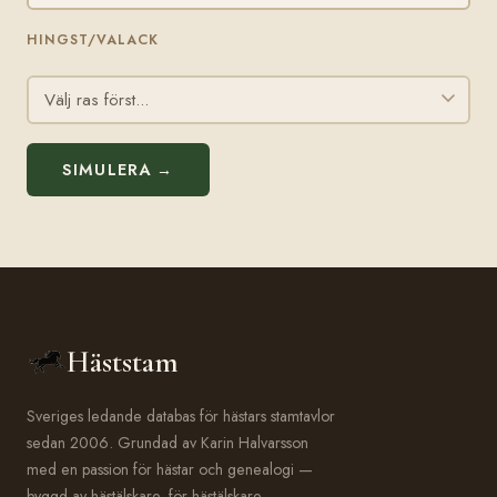
HINGST/VALACK
SIMULERA →
Häststam
Sveriges ledande databas för hästars stamtavlor
sedan 2006. Grundad av Karin Halvarsson
med en passion för hästar och genealogi —
byggd av hästälskare, för hästälskare.