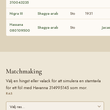
310043235
Nigra III
Shagya-arab
Sto
1931
Hassana
Shagya-arab
Sto
Jaca
080109500
Matchmaking
Välj en hingst eller valack för att simulera en stamtavla
för ett föl med Havanna 314995145 som mor.
RAS