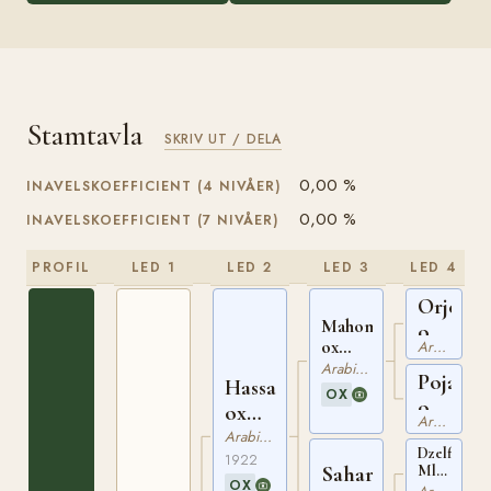
Stamtavla
SKRIV UT / DELA
0,00 %
INAVELSKOEFFICIENT (4 NIVÅER)
0,00 %
INAVELSKOEFFICIENT (7 NIVÅER)
PROFIL
LED 1
LED 2
LED 3
LED 4
Orjent
Mahomet
ox
ox
Arabiskt Fullblod
PASB
PASB
Arabiskt Fullblod
Pojata
399
Hassan
247
OX
ox
ox
Arabiskt Fullblod
PASB
PASB
Arabiskt Fullblod
400
Dzelfi
132
1922
Sahara
Mlecha
OX
ox