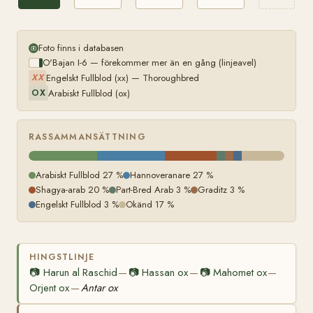
Foto finns i databasen
O'Bajan I-6 — förekommer mer än en gång (linjeavel)
Engelskt Fullblod (xx) — Thoroughbred
XX
Arabiskt Fullblod (ox)
OX
RASSAMMANSÄTTNING
Arabiskt Fullblod 27 %
Hannoveranare 27 %
Shagya-arab 20 %
Part-Bred Arab 3 %
Graditz 3 %
Engelskt Fullblod 3 %
Okänd 17 %
HINGSTLINJE
📷
Harun al Raschid
📷
Hassan ox
📷
Mahomet ox
—
—
—
Orjent ox
Antar ox
—