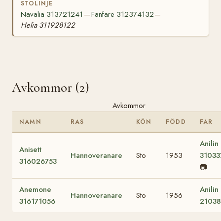
STOLINJE
Navalia 313721241
Fanfare 312374132
—
—
Helia 311928122
Avkommor (2)
Avkommor
NAMN
RAS
KÖN
FÖDD
FAR
Anilin
Anisett
Hannoveranare
Sto
1953
31033
316026753
📷
Anemone
Anilin
Hannoveranare
Sto
1956
316171056
2103