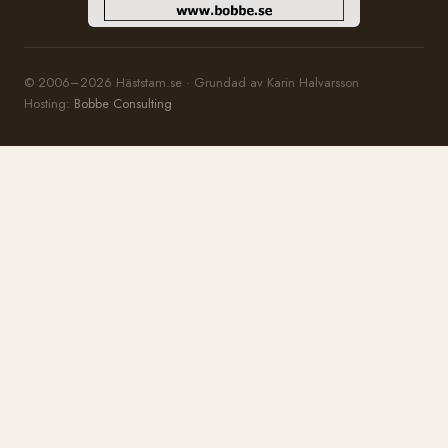
© 2006–2026 Häststam.se · Grundad av Karin Halvarsson
Hosting:
Bobbe Consulting