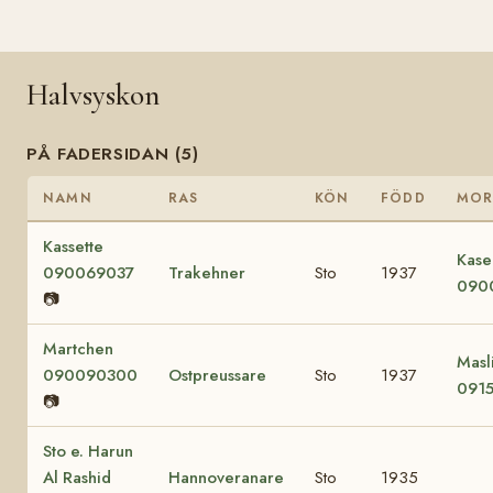
Halvsyskon
PÅ FADERSIDAN (5)
NAMN
RAS
KÖN
FÖDD
MO
Kassette
Kase
090069037
Trakehner
Sto
1937
090
📷
Martchen
Masl
090090300
Ostpreussare
Sto
1937
0915
📷
Sto e. Harun
Al Rashid
Hannoveranare
Sto
1935