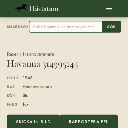
Häststam
SÖK
SNABBSÖK
Raser
›
Hannoveranare
Havanna 314995145
1945
FÖDD
Hannoveranare
RAS
Sto
KÖN
fux
FÄRG
SKICKA IN BILD
RAPPORTERA FEL