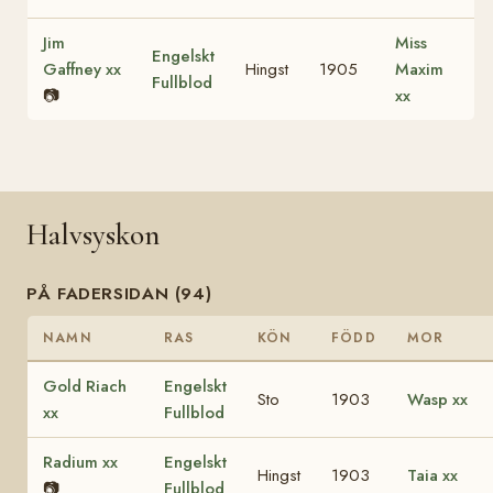
Jim
Miss
Engelskt
Gaffney xx
Hingst
1905
Maxim
Fullblod
📷
xx
Halvsyskon
PÅ FADERSIDAN (94)
NAMN
RAS
KÖN
FÖDD
MOR
Gold Riach
Engelskt
Sto
1903
Wasp xx
xx
Fullblod
Radium xx
Engelskt
Hingst
1903
Taia xx
📷
Fullblod