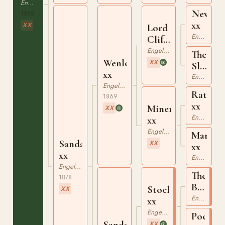
xx
Engelskt Fullblod
Newmin
1888
xx
XX
Lord
Engelskt Fullblod
Clifden
xx
Engelskt Fullblod
The
Wenlock
XX
Slave
xx
xx
Engelskt Fullblod
Engelskt Fullblod
Ratapl
1869
xx
Mineral
XX
Engelskt Fullblod
xx
Engelskt Fullblod
Mangan
Sanda
XX
xx
xx
Engelskt Fullblod
Engelskt Fullblod
The
1878
Baron
Stockwell
XX
xx
Engelskt Fullblod
xx
Engelskt Fullblod
Pocaho
Sandal
XX