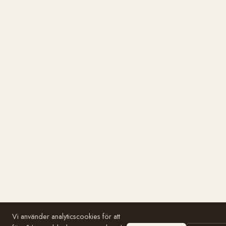
Vi använder analyticscookies för att