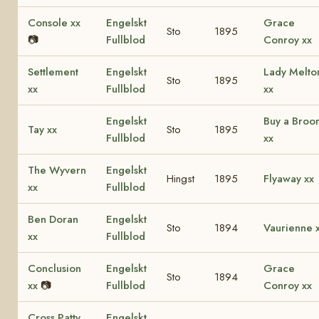
Console xx
Engelskt
Grace
Sto
1895
📷
Fullblod
Conroy xx
Settlement
Engelskt
Lady Melto
Sto
1895
xx
Fullblod
xx
Engelskt
Buy a Broo
Tay xx
Sto
1895
Fullblod
xx
The Wyvern
Engelskt
Hingst
1895
Flyaway xx
xx
Fullblod
Ben Doran
Engelskt
Sto
1894
Vaurienne 
xx
Fullblod
Conclusion
Engelskt
Grace
Sto
1894
xx
📷
Fullblod
Conroy xx
Cross Patty
Engelskt