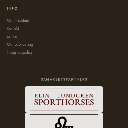
INFO
Om Häststam
Kontakt
Länkar
Om publicering
Integritetspolicy
SAMARBETSPARTNERS