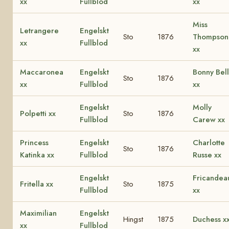
xx
Fullblod
xx
Miss
Letrangere
Engelskt
Sto
1876
Thompson
xx
Fullblod
xx
Maccaronea
Engelskt
Bonny Bell
Sto
1876
xx
Fullblod
xx
Engelskt
Molly
Polpetti xx
Sto
1876
Fullblod
Carew xx
Princess
Engelskt
Charlotte
Sto
1876
Katinka xx
Fullblod
Russe xx
Engelskt
Fricandea
Fritella xx
Sto
1875
Fullblod
xx
Maximilian
Engelskt
Hingst
1875
Duchess x
xx
Fullblod