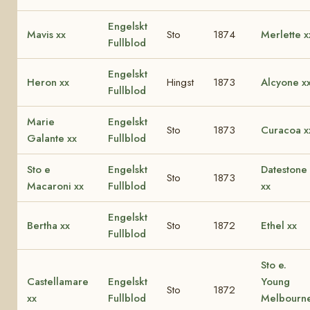
Engelskt
Mavis xx
Sto
1874
Merlette x
Fullblod
Engelskt
Heron xx
Hingst
1873
Alcyone x
Fullblod
Marie
Engelskt
Sto
1873
Curacoa x
Galante xx
Fullblod
Sto e
Engelskt
Datestone
Sto
1873
Macaroni xx
Fullblod
xx
Engelskt
Bertha xx
Sto
1872
Ethel xx
Fullblod
Sto e.
Castellamare
Engelskt
Young
Sto
1872
xx
Fullblod
Melbourn