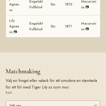
Engelskt
Macaroni
Agnes
Sto
1876
Fullblod
xx
📷
xx
Lily
Engelskt
Macaroni
Agnes
Sto
1871
Fullblod
xx
📷
xx
📷
Matchmaking
Välj en hingst eller valack för att simulera en stamtavla
för ett föl med Tiger Lily xx som mor.
RAS