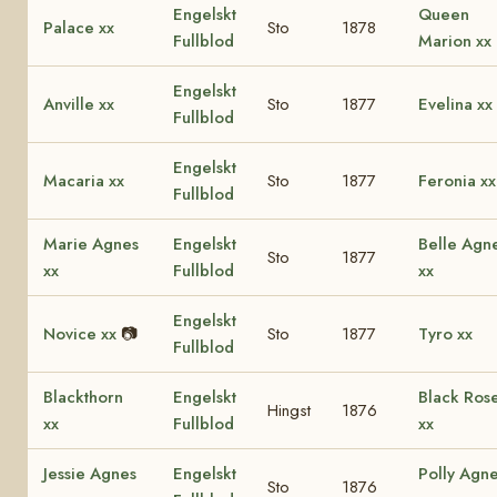
Engelskt
Queen
Palace xx
Sto
1878
Fullblod
Marion xx
Engelskt
Anville xx
Sto
1877
Evelina xx
Fullblod
Engelskt
Macaria xx
Sto
1877
Feronia xx
Fullblod
Marie Agnes
Engelskt
Belle Agn
Sto
1877
xx
Fullblod
xx
Engelskt
Novice xx
📷
Sto
1877
Tyro xx
Fullblod
Blackthorn
Engelskt
Black Ros
Hingst
1876
xx
Fullblod
xx
Jessie Agnes
Engelskt
Polly Agn
Sto
1876