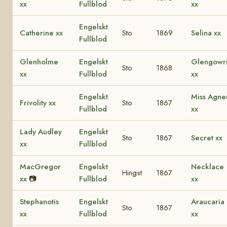
xx
Fullblod
xx
Engelskt
Catherine xx
Sto
1869
Selina xx
Fullblod
Glenholme
Engelskt
Glengowr
Sto
1868
xx
Fullblod
xx
Engelskt
Miss Agne
Frivolity xx
Sto
1867
Fullblod
xx
Lady Audley
Engelskt
Sto
1867
Secret xx
xx
Fullblod
MacGregor
Engelskt
Necklace
Hingst
1867
xx
📷
Fullblod
xx
Stephanotis
Engelskt
Araucaria
Sto
1867
xx
Fullblod
xx