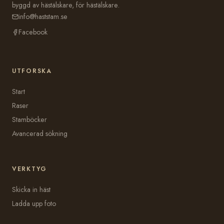
byggd av hästälskare, för hästälskare.
info@haststam.se
Facebook
UTFORSKA
Start
Raser
Stamböcker
Avancerad sökning
VERKTYG
Skicka in häst
Ladda upp foto