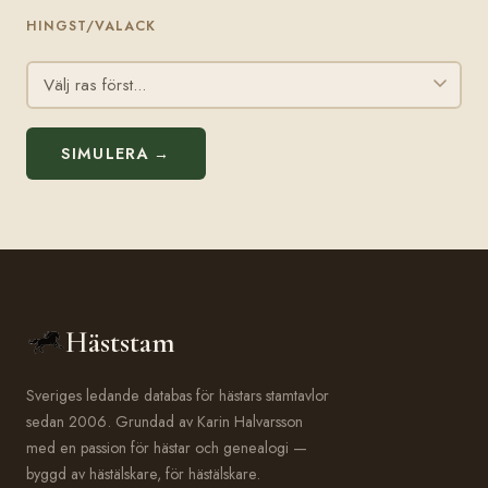
HINGST/VALACK
SIMULERA →
Häststam
Sveriges ledande databas för hästars stamtavlor
sedan 2006. Grundad av Karin Halvarsson
med en passion för hästar och genealogi —
byggd av hästälskare, för hästälskare.