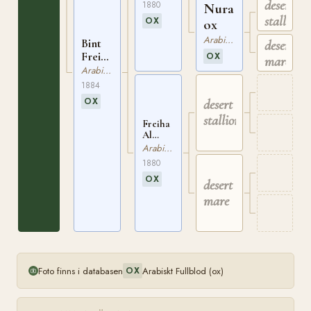
223
desert
1880
Nura
stallion
OX
ox
Arabiskt Fullblod
Bint
desert
Freiha
OX
mare
ox
Arabiskt Fullblod
EGYPT
1884
216
OX
desert
stallion
Freiha
Al
Hamra
Arabiskt Fullblod
ox
1880
EGYPT
OX
224
desert
mare
Foto finns i databasen
Arabiskt Fullblod (ox)
OX