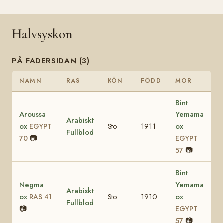
Halvsyskon
PÅ FADERSIDAN (3)
NAMN
RAS
KÖN
FÖDD
MOR
Bint
Aroussa
Yemama
Arabiskt
ox
Sto
1911
ox
EGYPT
Fullblod
📷
70
EGYPT
📷
57
Bint
Negma
Yemama
Arabiskt
ox
Sto
1910
ox
RAS 41
Fullblod
📷
EGYPT
📷
57