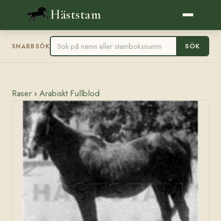
Häststam
SÖK
SNABBSÖK
Raser
›
Arabiskt Fullblod