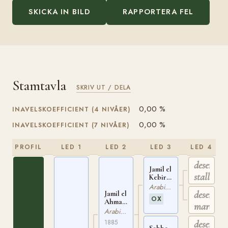
SKICKA IN BILD
RAPPORTERA FEL
Stamtavla
SKRIV UT / DELA
0,00 %
INAVELSKOEFFICIENT (4 NIVÅER)
0,00 %
INAVELSKOEFFICIENT (7 NIVÅER)
PROFIL
LED 1
LED 2
LED 3
LED 4
desert
Jamil el
stallion
Kebir
ox
Arabiskt Fullblod
desert
Jamil el
EGYPT
OX
Ahmar
140
mare
ox
Arabiskt Fullblod
EGYPT
1885
desert
94