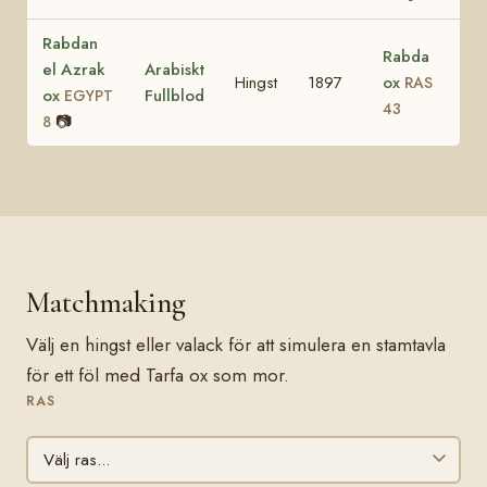
Rabdan
Rabda
el Azrak
Arabiskt
Hingst
1897
ox
RAS
ox
Fullblod
EGYPT
43
📷
8
Matchmaking
Välj en hingst eller valack för att simulera en stamtavla
för ett föl med Tarfa ox som mor.
RAS