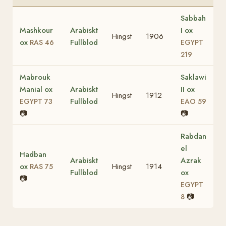
Sabbah
Mashkour
Arabiskt
I ox
Hingst
1906
ox
Fullblod
RAS 46
EGYPT
219
Mabrouk
Saklawi
Manial ox
Arabiskt
II ox
Hingst
1912
Fullblod
EGYPT 73
EAO 59
📷
📷
Rabdan
el
Hadban
Arabiskt
Azrak
ox
Hingst
1914
RAS 75
Fullblod
ox
📷
EGYPT
📷
8