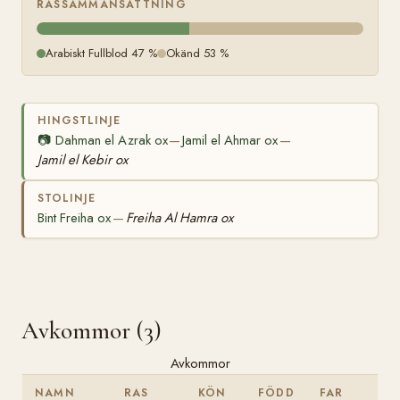
RASSAMMANSÄTTNING
Arabiskt Fullblod 47 %
Okänd 53 %
HINGSTLINJE
📷
Dahman el Azrak ox
Jamil el Ahmar ox
—
—
Jamil el Kebir ox
STOLINJE
Bint Freiha ox
Freiha Al Hamra ox
—
Avkommor (3)
Avkommor
NAMN
RAS
KÖN
FÖDD
FAR