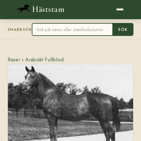
Häststam
SÖK
SNABBSÖK
Raser
›
Arabiskt Fullblod