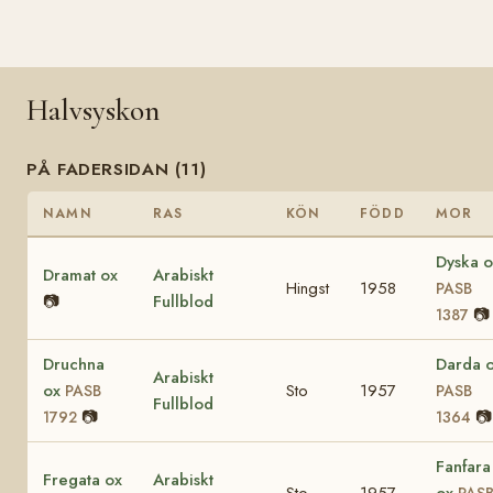
Halvsyskon
PÅ FADERSIDAN (11)
NAMN
RAS
KÖN
FÖDD
MOR
Dyska o
Dramat ox
Arabiskt
Hingst
1958
PASB
📷
Fullblod
📷
1387
Druchna
Darda 
Arabiskt
ox
Sto
1957
PASB
PASB
Fullblod
📷
📷
1792
1364
Fanfara
Fregata ox
Arabiskt
Sto
1957
ox
PAS