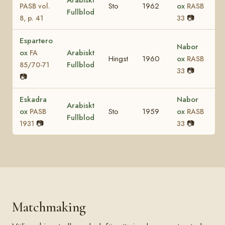
Sto
1962
ox
PASB vol.
RASB
Fullblod
📷
8, p. 41
33
Espartero
Nabor
ox
Arabiskt
FA
Hingst
1960
ox
RASB
Fullblod
85/70-71
📷
33
📷
Eskadra
Nabor
Arabiskt
ox
Sto
1959
ox
PASB
RASB
Fullblod
📷
📷
1931
33
Matchmaking