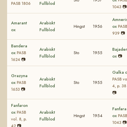
Fullblod
PASB 1806
📷
1043
Amneri
Amarant
Arabiskt
Hingst
1956
ox
PAS
ox
Fullblod
📷
939
Bandera
Arabiskt
Bajade
ox
Sto
1955
PASB
Fullblod
ox
📷
📷
1624
Galka 
Grazyna
Arabiskt
PASB vo
ox
Sto
1955
PASB
Fullblod
4, p. 38
📷
1653
📷
Fanfaron
Fanfara
ox
Arabiskt
PASB
Hingst
1954
ox
PAS
Fullblod
vol. 8, p.
📷
1043
📷
42