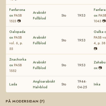
Fanfarona
Fanfara
Arabiskt
ox
Sto
1953
ox
PASB
PAS
Fullblod
📷
📷
1523
1043
Galopada
Galka 
ox
Arabiskt
PASB
PASB vo
Sto
1953
Fullblod
vol. 6, p.
4, p. 38
📷
55
Znachorka
Arabiskt
Zahabu
ox
Sto
1953
PASB
Fullblod
ox
📷
1552
Angloarabiskt
1944-
Lada
Sto
Inka
Halvblod
04-25
PÅ MODERSIDAN (7)