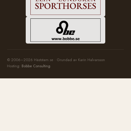
© 2006–2026 Häststam.se · Grundad av Karin Halvarsson
Hosting:
Bobbe Consulting