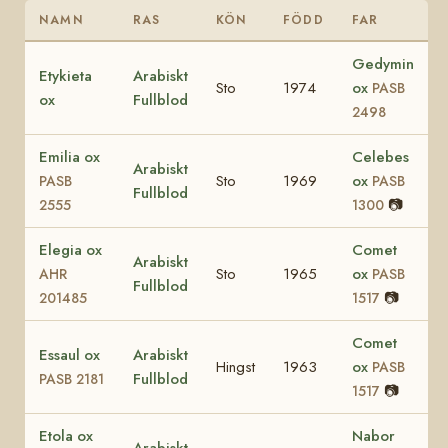
NAMN
RAS
KÖN
FÖDD
FAR
Gedymin
Etykieta
Arabiskt
Sto
1974
ox
PASB
ox
Fullblod
2498
Emilia ox
Celebes
Arabiskt
Sto
1969
ox
PASB
PASB
Fullblod
📷
2555
1300
Elegia ox
Comet
Arabiskt
Sto
1965
ox
AHR
PASB
Fullblod
📷
201485
1517
Comet
Essaul ox
Arabiskt
Hingst
1963
ox
PASB
Fullblod
PASB 2181
📷
1517
Etola ox
Nabor
Arabiskt