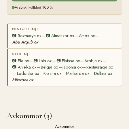
Arabiskt Fullblod 100 %
HINGSTLINJE
📷
Rozmaryn ox
📷
Almanzor ox
Athos ox
—
—
—
Abu Argub ox
STOLINJE
📷
Ela ox
📷
Lala ox
📷
Elsissa ox
Arabja ox
—
—
—
—
📷
Anielka ox
Belgja ox
Japonia ox
Restauracja ox
—
—
—
Lodoiska ox
Krasna ox
Malikarda ox
Delfina ox
—
—
—
—
—
Milordka ox
Avkommor (3)
Avkommor